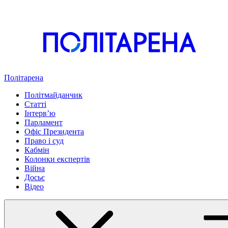
Політарена
Політмайданчик
Статті
Інтервʼю
Парламент
Офіс Президента
Право і суд
Кабмін
Колонки експертів
Війна
Досьє
Відео