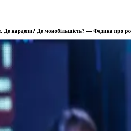
ів. Де нардепи? Де монобільшість? — Федина про р