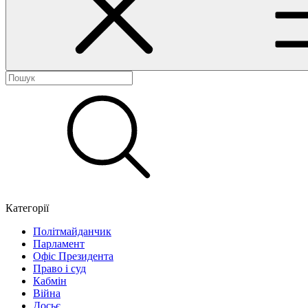
Категорії
Політмайданчик
Парламент
Офіс Президента
Право і суд
Кабмін
Війна
Досьє