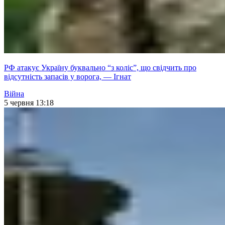
РФ атакує Україну буквально “з коліс”, що свідчить про
відсутність запасів у ворога, — Ігнат
Війна
5 червня 13:18