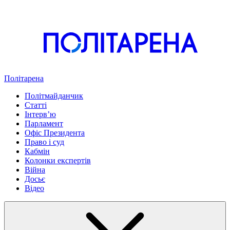
Політарена
Політмайданчик
Статті
Інтервʼю
Парламент
Офіс Президента
Право і суд
Кабмін
Колонки експертів
Війна
Досьє
Відео