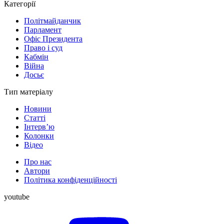
Категорії
Політмайданчик
Парламент
Офіс Президента
Право і суд
Кабмін
Війна
Досьє
Тип матеріалу
Новини
Статті
Інтерв’ю
Колонки
Відео
Про нас
Автори
Політика конфіденційності
youtube