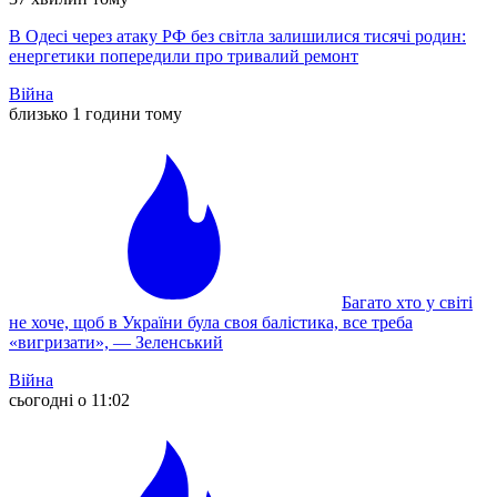
В Одесі через атаку РФ без світла залишилися тисячі родин:
енергетики попередили про тривалий ремонт
Війна
близько 1 години тому
Багато хто у світі
не хоче, щоб в України була своя балістика, все треба
«вигризати», — Зеленський
Війна
сьогодні о 11:02