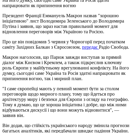
На його думку, сьогодні саме Україна та Росія здатні
напрацювати як припинення вогню
Президент Франції Еммануель Макрон назвав "хорошою
ініціативою" лист Володимира Зеленського до Володимира
Путіна і заявив, що зараз настав правильний момент для
відновлення переговорів між Україною та Росією.
Про це він повідомив 5 червня у Чорногорії перед початком
саміту Західних Балкан з Євросоюзом,
передає
Радіо Свобода.
Макрон наголосив, що Париж завжди виступав за прямий
діалог між Києвом і Кремлем, а також підкреслив ключову
роль Європи у майбутньому врегулюванні конфлікту. На його
думку, сьогодні саме Україна та Росія здатні напрацювати як
припинення вогню, так і мирний план.
"І саме європейці мають у певний момент бути за столом
переговорів щодо мирного плану, тому що йдеться про
архітектуру миру і безпеки для Європи з огляду на географію.
Тому я думаю, що це хороша ініціатива і добре, що між ними
відбуваються дискусії і що вони можуть відновитися", —
заявив він.
Він додав, що стійкість українського народу змінила прогнози
багатьох аналітиків, які передбачали швидке падіння України.