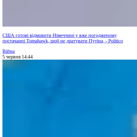
США готові відмовити Німеччині у вже погодженому
постачанні Tomahawk, щоб не дратувати Путіна, - Politico
Війна
5 червня 14:44