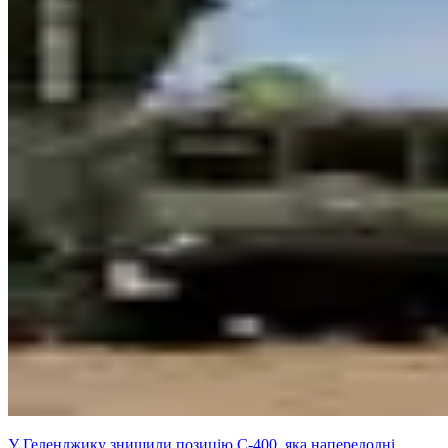
У Геленджику знищили позицію С-400, яка напередодні