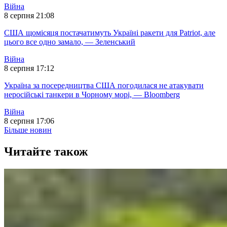
Війна
8 серпня 21:08
США щомісяця постачатимуть Україні ракети для Patriot, але
цього все одно замало, — Зеленський
Війна
8 серпня 17:12
Україна за посередництва США погодилася не атакувати
неросійські танкери в Чорному морі, — Bloomberg
Війна
8 серпня 17:06
Більше новин
Читайте також