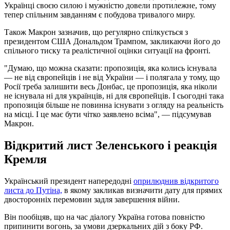
Українці своєю силою і мужністю довели протилежне, тому
тепер спільним завданням є побудова тривалого миру.
Також Макрон зазначив, що регулярно спілкується з
президентом США Дональдом Трампом, закликаючи його до
спільного тиску та реалістичної оцінки ситуації на фронті.
"Думаю, що можна сказати: пропозиція, яка колись існувала
— не від європейців і не від України — і полягала у тому, що
Росії треба залишити весь Донбас, це пропозиція, яка ніколи
не існувала ні для українців, ні для європейців. І сьогодні така
пропозиція більше не повинна існувати з огляду на реальність
на місці. І це має бути чітко заявлено всіма", — підсумував
Макрон.
Відкритий лист Зеленського і реакція
Кремля
Український президент напередодні
оприлюднив відкритого
листа до Путіна,
в якому закликав визначити дату для прямих
двосторонніх перемовин задля завершення війни.
Він пообіцяв, що на час діалогу Україна готова повністю
припинити вогонь, за умови дзеркальних дій з боку РФ.