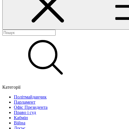
Категорії
Політмайданчик
Парламент
Офіс Президента
Право і суд
Кабмін
Війна
Досьє