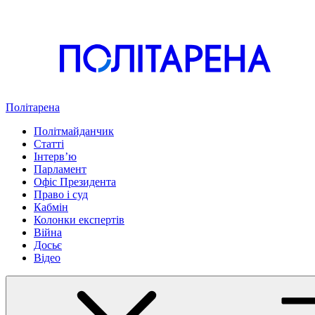
Політарена
Політмайданчик
Статті
Інтервʼю
Парламент
Офіс Президента
Право і суд
Кабмін
Колонки експертів
Війна
Досьє
Відео