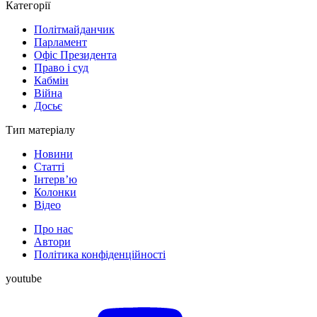
Категорії
Політмайданчик
Парламент
Офіс Президента
Право і суд
Кабмін
Війна
Досьє
Тип матеріалу
Новини
Статті
Інтерв’ю
Колонки
Відео
Про нас
Автори
Політика конфіденційності
youtube