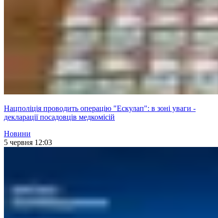
Нацполіція проводить операцію "Ескулап": в зоні уваги -
декларації посадовців медкомісій
Новини
5 червня 12:03