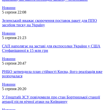
Новини
5 серпня 22:08
Зеленський вважає скорочення поставок ракет для ППО
засобом тиску на Україну
Новини
5 серпня 21:23
САП наполягає на заставі для експосолки України у США
Стефанішиної в 15 млн грн
Новини
5 серпня 20:47
РНБО затвердила план стійкості Києва, його реалізація вже
розпочалася
Новини
5 серпня 20:20
У Генштабі ЗСУ повідомили про стан Бортницької станції
аерації після нічної атаки на Київщину
Новини