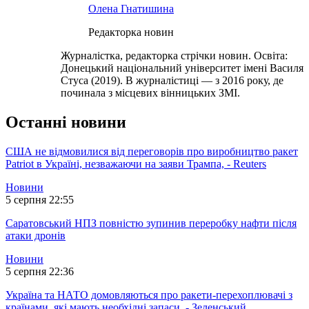
Олена Гнатишина
Редакторка новин
Журналістка, редакторка стрічки новин. Освіта:
Донецький національний університет імені Василя
Стуса (2019). В журналістиці — з 2016 року, де
починала з місцевих вінницьких ЗМІ.
Останні новини
США не відмовилися від переговорів про виробництво ракет
Patriot в Україні, незважаючи на заяви Трампа, - Reuters
Новини
5 серпня 22:55
Саратовський НПЗ повністю зупинив переробку нафти після
атаки дронів
Новини
5 серпня 22:36
Україна та НАТО домовляються про ракети-перехоплювачі з
країнами, які мають необхідні запаси, - Зеленський