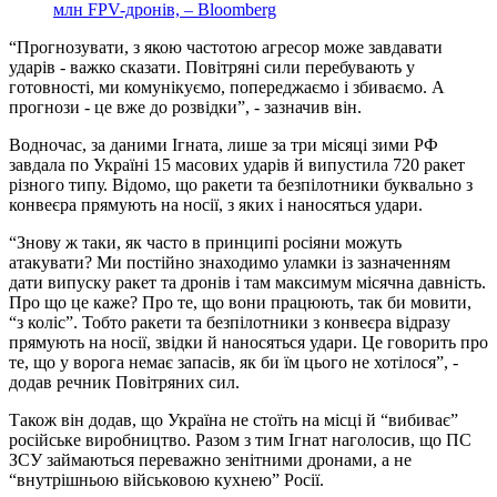
млн FPV-дронів, – Bloomberg
“Прогнозувати, з якою частотою агресор може завдавати
ударів - важко сказати. Повітряні сили перебувають у
готовності, ми комунікуємо, попереджаємо і збиваємо. А
прогнози - це вже до розвідки”, - зазначив він.
Водночас, за даними Ігната, лише за три місяці зими РФ
завдала по Україні 15 масових ударів й випустила 720 ракет
різного типу. Відомо, що ракети та безпілотники буквально з
конвеєра прямують на носії, з яких і наносяться удари.
“Знову ж таки, як часто в принципі росіяни можуть
атакувати? Ми постійно знаходимо уламки із зазначенням
дати випуску ракет та дронів і там максимум місячна давність.
Про що це каже? Про те, що вони працюють, так би мовити,
“з коліс”. Тобто ракети та безпілотники з конвеєра відразу
прямують на носії, звідки й наносяться удари. Це говорить про
те, що у ворога немає запасів, як би їм цього не хотілося”, -
додав речник Повітряних сил.
Також він додав, що Україна не стоїть на місці й “вибиває”
російське виробництво. Разом з тим Ігнат наголосив, що ПС
ЗСУ займаються переважно зенітними дронами, а не
“внутрішньою військовою кухнею” Росії.