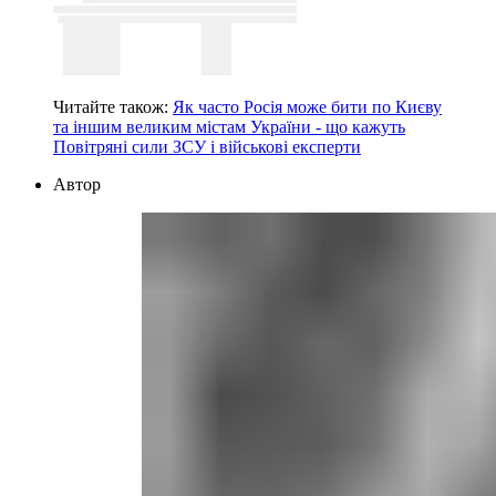
Читайте також:
Як часто Росія може бити по Києву
та іншим великим містам України - що кажуть
Повітряні сили ЗСУ і військові експерти
Автор