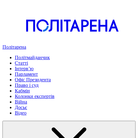
Політарена
Політмайданчик
Статті
Інтервʼю
Парламент
Офіс Президента
Право і суд
Кабмін
Колонки експертів
Війна
Досьє
Відео