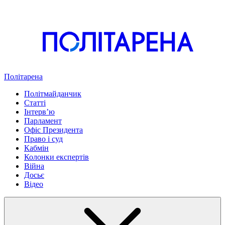
Політарена
Політмайданчик
Статті
Інтервʼю
Парламент
Офіс Президента
Право і суд
Кабмін
Колонки експертів
Війна
Досьє
Відео