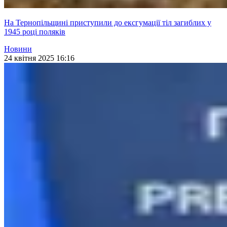
На Тернопільщині приступили до ексгумації тіл загиблих у
1945 році поляків
Новини
24 квітня 2025 16:16