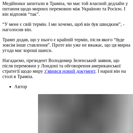
Медійники запитали в Трампа, чи має той власний дедлайн у
питання щодо мирних перемовин між Україною та Росією. І
він відповів “так”.
“У мене є свій термін. І ми хочемо, щоб він був швидким”, -
наголосив він.
Трамп додав, що у нього є крайній термін, після якого “буде
зовсім інше ставлення”. Проте він уже не вважає, що ця мирна
угода має хороші шанси.
Нагадаємо, президент Володимир Зеленський заявив, що
після перемовин у Лондоні та обговорення американської
стратегії щодо миру
зʼявився новий документ
. І наразі він на
столі в Трампа.
Автор