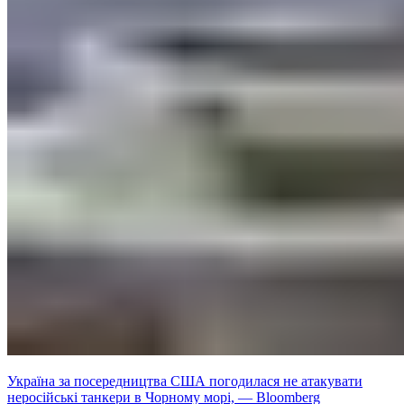
Україна за посередництва США погодилася не атакувати
неросійські танкери в Чорному морі, — Bloomberg