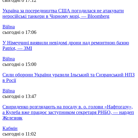
сьогодні о 17:12
Україна за посередництва США погодилася не атакувати
неросійські танкери в Чорному морі, — Bloomberg
Війна
сьогодні о 17:06
У Німеччині виявили невідомі дрони над ремонтною базою
Patriot, — ЗМІ
Війна
сьогодні о 15:00
Сили оборони України уразили Ільський та Сизранський НПЗ
в Росії
Війна
сьогодні о 13:47
Свириденко розглядають на посаду в. о. голови «Нафтогазу»,
а Кулеба вже працює заступником секретаря РНБО, — нардеп
Железняк
Кабмін
сьогодні о 11:02