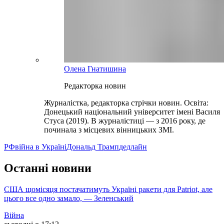
Олена Гнатишина
Редакторка новин
Журналістка, редакторка стрічки новин. Освіта:
Донецький національний університет імені Василя
Стуса (2019). В журналістиці — з 2016 року, де
починала з місцевих вінницьких ЗМІ.
РФ
війна в Україні
Дональд Трамп
дедлайн
Останні новини
США щомісяця постачатимуть Україні ракети для Patriot, але
цього все одно замало, — Зеленський
Війна