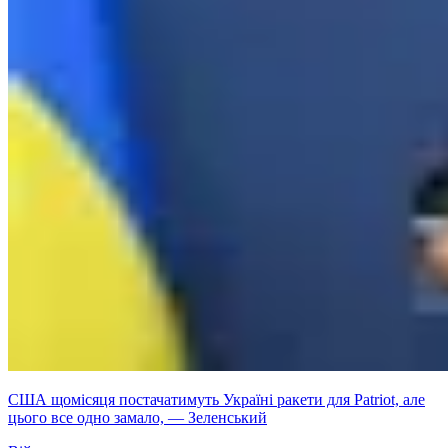
США щомісяця постачатимуть Україні ракети для Patriot, але
цього все одно замало, — Зеленський