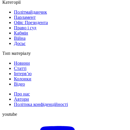
Категорії
Політмайданчик
Парламент
Офіс Президента
Право і суд
Кабмін
Війна
Досьє
Тип матеріалу
Новини
Статті
Інтерв’ю
Колонки
Відео
Про нас
Автори
Політика конфіденційності
youtube