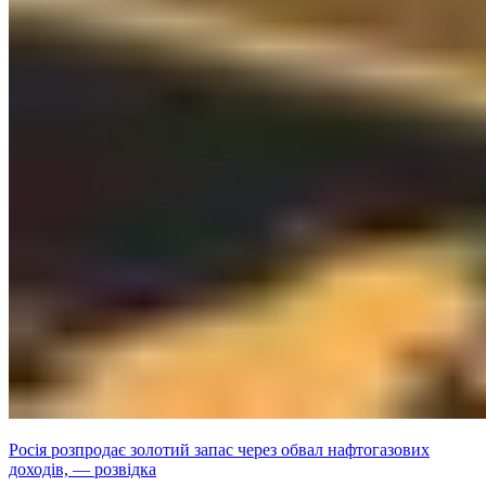
Росія розпродає золотий запас через обвал нафтогазових
доходів, — розвідка