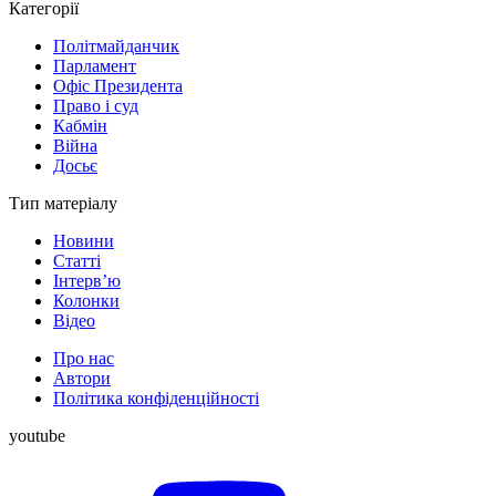
Категорії
Політмайданчик
Парламент
Офіс Президента
Право і суд
Кабмін
Війна
Досьє
Тип матеріалу
Новини
Статті
Інтерв’ю
Колонки
Відео
Про нас
Автори
Політика конфіденційності
youtube