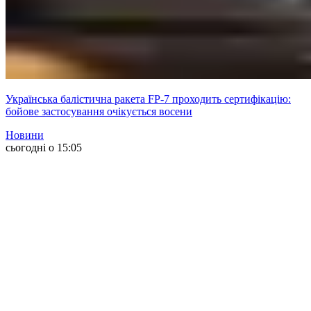
Українська балістична ракета FP-7 проходить сертифікацію:
бойове застосування очікується восени
Новини
сьогодні о 15:05