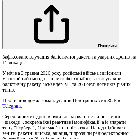
Поширити
Зафіксоване влучання балістичної ракети та ударних дронів на
15 локації
У ніч на 3 травня 2026 року російські війська здійснили
масштабний напад на територію України, застосувавши
балістичну ракету "Іскандер-М" та 268 безпілотників різних
типів.
Про це повідомяє командування Повітряних сил ЗСУ в
Telegram
.
Серед ворожих дронів були зафіксовані не лише звичні
"шахеди", зокрема їхні реактивні модифікації, а й апарати
типу "Гербера", "Італмас" та інші зразки. Напад відбивали
зенітні ракетні війська, авіація, підрозділи радіоелектронної
боротьби та мобільні вогневі групи.