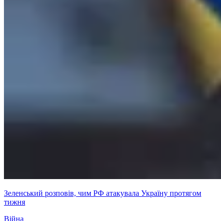
Зеленський розповів, чим РФ атакувала Україну протягом
тижня
Війна