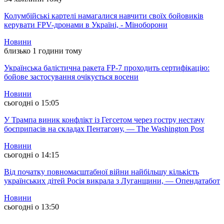
Колумбійські картелі намагалися навчити своїх бойовиків
керувати FPV-дронами в Україні, - Міноборони
Новини
близько 1 години тому
Українська балістична ракета FP-7 проходить сертифікацію:
бойове застосування очікується восени
Новини
сьогодні о 15:05
У Трампа виник конфлікт із Гегсетом через гостру нестачу
боєприпасів на складах Пентагону, — The Washington Post
Новини
сьогодні о 14:15
Від початку повномасштабної війни найбільшу кількість
українських дітей Росія викрала з Луганщини, — Опендатабот
Новини
сьогодні о 13:50