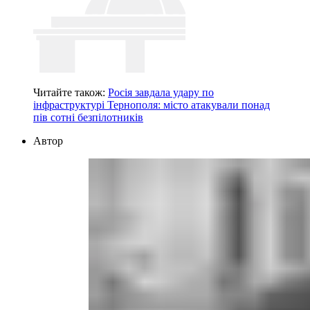
Читайте також:
Росія завдала удару по
інфраструктурі Тернополя: місто атакували понад
пів сотні безпілотників
Автор