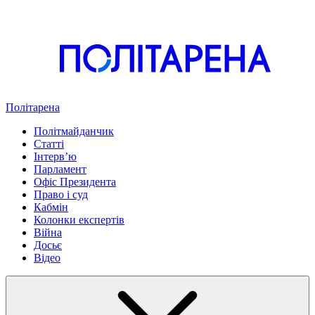
Політарена
Політмайданчик
Статті
Інтервʼю
Парламент
Офіс Президента
Право і суд
Кабмін
Колонки експертів
Війна
Досьє
Відео