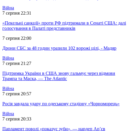
Війна
7 серпня 22:31
«Пекельні санкції» проти РФ підтримали в Сенаті США: далі
голосування в Палаті представників
7 серпня 22:00
Дрони СБС за 48 годин уразили 102 ворожі цілі, - Мадяр
Війна
7 серпня 21:27
Підтримка України в США знову гальмує через відмови
Трампа та Маска, — The Atlantic
Війна
7 серпня 20:57
Росія завдала удару по одеському стадіону «Чорноморець»
Війна
7 серпня 20:33
Парламент поволі «показує зуби», — нардеп Ар’єв