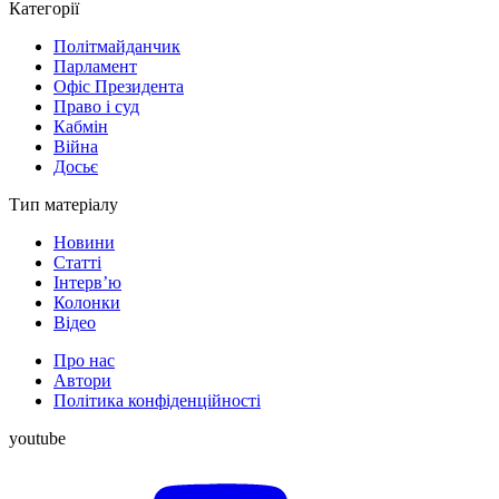
Категорії
Політмайданчик
Парламент
Офіс Президента
Право і суд
Кабмін
Війна
Досьє
Тип матеріалу
Новини
Статті
Інтерв’ю
Колонки
Відео
Про нас
Автори
Політика конфіденційності
youtube