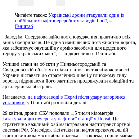
Читайте також:
Українські дрони атакували один із
найбільших нафтопереробних заводів Росії, –
Генштаб
"Завод ім. Свердлова здійснює спорядження практично всіх
видів боєприпасів. Це одна з найбільших потужностей ворога,
яка забезпечує окупаційну армію засобами для щоденного
терору українських міст", — підкреслили в Генштабі.
Успішні атаки на об'єкти у Нижньогородській та
Свердловській областях свідчать про зростаючі можливості
України діставати до стратегічних цілей у глибокому тилу
ворога, підриваючи його здатність продовжувати авіаційні та
артилерійські обстріли.
Нагадаємо,
на нафтозаводі в Пермі після удару загорілися
установки
: у Генштабі розповіли деталі.
29 квітня, дрони СБУ подолали 1,5 тисяч кілометрів
і
атакували диспечерську нафтової станції у Пермі
. Це
стратегічно важливий хаб магістральної нафтотранспортної
системи РФ. Унаслідок тієї атаки на нафтоперекачувальній
станції виникла масштабна пожежа — зокрема, горіли майже