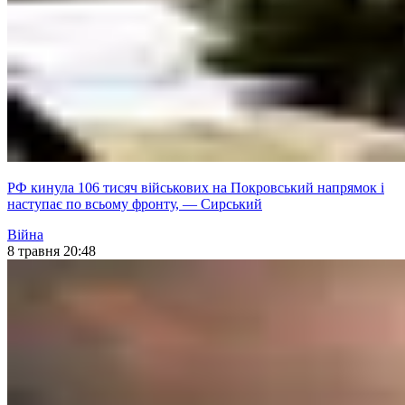
РФ кинула 106 тисяч військових на Покровський напрямок і
наступає по всьому фронту, — Сирський
Війна
8 травня 20:48