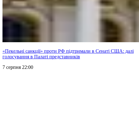
«Пекельні санкції» проти РФ підтримали в Сенаті США: далі
голосування в Палаті представників
7 серпня 22:00