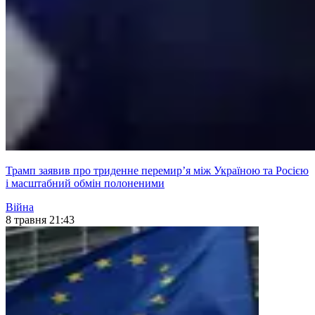
Трамп заявив про триденне перемир’я між Україною та Росією
і масштабний обмін полоненими
Війна
8 травня 21:43