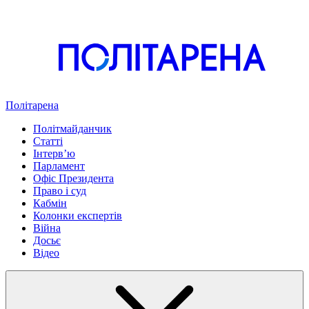
Політарена
Політмайданчик
Статті
Інтервʼю
Парламент
Офіс Президента
Право і суд
Кабмін
Колонки експертів
Війна
Досьє
Відео