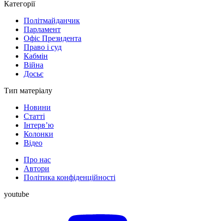
Категорії
Політмайданчик
Парламент
Офіс Президента
Право і суд
Кабмін
Війна
Досьє
Тип матеріалу
Новини
Статті
Інтерв’ю
Колонки
Відео
Про нас
Автори
Політика конфіденційності
youtube