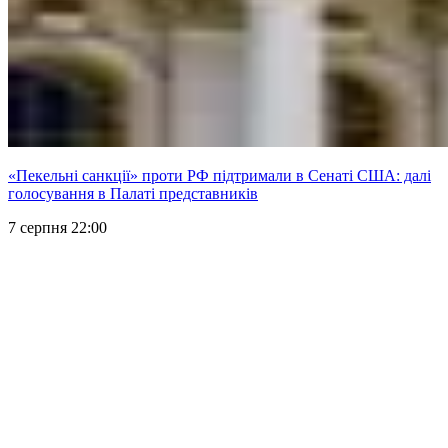
«Пекельні санкції» проти РФ підтримали в Сенаті США: далі
голосування в Палаті представників
7 серпня 22:00