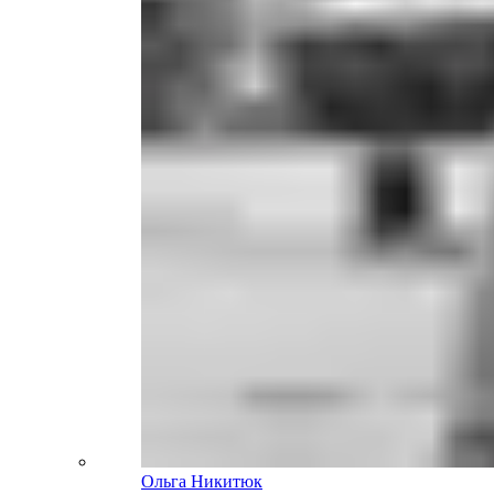
Ольга Никитюк