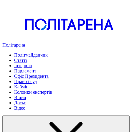
Політарена
Політмайданчик
Статті
Інтервʼю
Парламент
Офіс Президента
Право і суд
Кабмін
Колонки експертів
Війна
Досьє
Відео