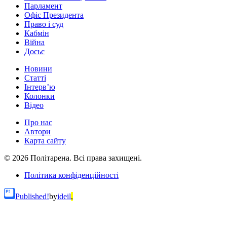
Парламент
Офіс Президента
Право і суд
Кабмін
Війна
Досьє
Новини
Статті
Інтерв’ю
Колонки
Відео
Про нас
Автори
Карта сайту
© 2026 Політарена. Всі права захищені.
Політика конфіденційності
Published!
by
ideil
.