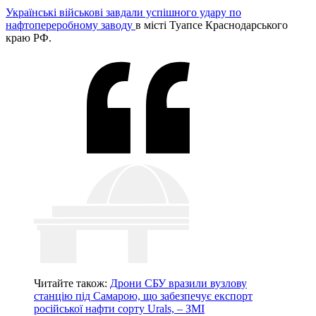
Українські військові завдали успішного удару по
нафтопереробному заводу
в місті Туапсе Краснодарського
краю РФ.
Читайте також:
Дрони СБУ вразили вузлову
станцію під Самарою, що забезпечує експорт
російської нафти сорту Urals, – ЗМІ