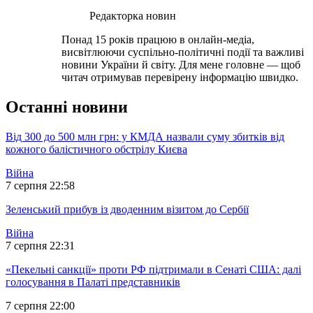
Редакторка новин
Понад 15 років працюю в онлайн-медіа,
висвітлюючи суспільно-політичні події та важливі
новини України й світу. Для мене головне — щоб
читач отримував перевірену інформацію швидко.
Останні новини
Від 300 до 500 млн грн: у КМДА назвали суму збитків від
кожного балістичного обстрілу Києва
Війна
7 серпня 22:58
Зеленський прибув із дводенним візитом до Сербії
Війна
7 серпня 22:31
«Пекельні санкції» проти РФ підтримали в Сенаті США: далі
голосування в Палаті представників
7 серпня 22:00