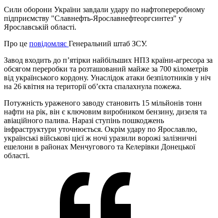
Сили оборони України завдали удару по нафтопереробному
підприємству "Славнефть-Ярославнефтеоргсинтез" у
Ярославській області.
Про це
повідомляє
Генеральний штаб ЗСУ.
Завод входить до п’ятірки найбільших НПЗ країни-агресора за
обсягом переробки та розташований майже за 700 кілометрів
від українського кордону. Унаслідок атаки безпілотників у ніч
на 26 квітня на території об’єкта спалахнула пожежа.
Потужність ураженого заводу становить 15 мільйонів тонн
нафти на рік, він є ключовим виробником бензину, дизеля та
авіаційного палива. Наразі ступінь пошкоджень
інфраструктури уточнюється. Окрім удару по Ярославлю,
українські військові цієї ж ночі уразили ворожі залізничні
ешелони в районах Менчугового та Келерівки Донецької
області.