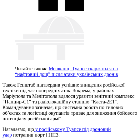
Читайте також:
Мешканці Туапсе скаржаться на
“нафтовий дощ” після атаки українських дронів
Також Генштаб підтвердив успішне знищення російської
техніки під час попередніх атак. Зокрема, у районах
Маріуполя та Мелітополя вдалося уразити зенітний комплекс
"Панцир-С1" та радіолокаційну станцію "Каста-2Е1".
Командування зазначає, що системна робота по тилових
об’єктах та логістиці окупантів триває для зниження бойового
потенціалу російської армії.
Нагадаємо, що
у російському Туапсе під дроновий
удар
потрапив порт і НПЗ.