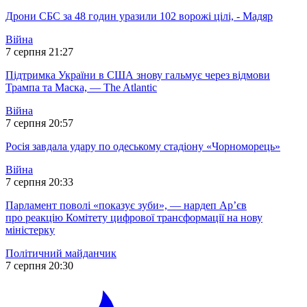
Дрони СБС за 48 годин уразили 102 ворожі цілі, - Мадяр
Війна
7 серпня 21:27
Підтримка України в США знову гальмує через відмови
Трампа та Маска, — The Atlantic
Війна
7 серпня 20:57
Росія завдала удару по одеському стадіону «Чорноморець»
Війна
7 серпня 20:33
Парламент поволі «показує зуби», — нардеп Ар’єв
про реакцію Комітету цифрової трансформації на нову
міністерку
Політичний майданчик
7 серпня 20:30