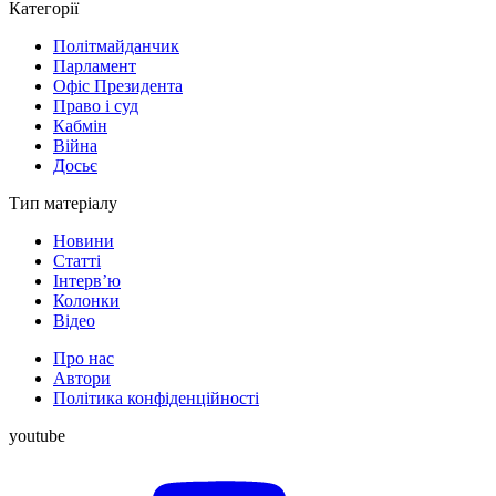
Категорії
Політмайданчик
Парламент
Офіс Президента
Право і суд
Кабмін
Війна
Досьє
Тип матеріалу
Новини
Статті
Інтерв’ю
Колонки
Відео
Про нас
Автори
Політика конфіденційності
youtube