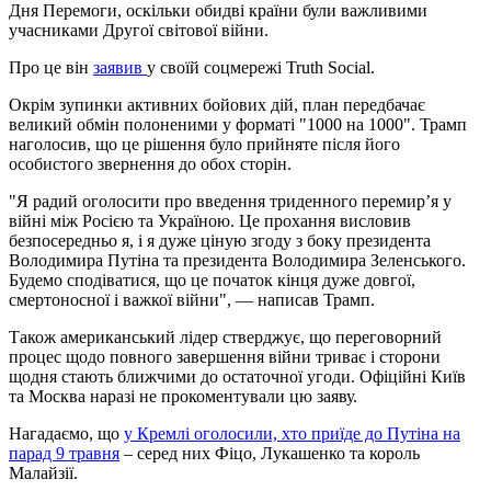
Дня Перемоги, оскільки обидві країни були важливими
учасниками Другої світової війни.
Про це він
заявив
у своїй соцмережі Truth Social.
Окрім зупинки активних бойових дій, план передбачає
великий обмін полоненими у форматі "1000 на 1000". Трамп
наголосив, що це рішення було прийняте після його
особистого звернення до обох сторін.
"Я радий оголосити про введення триденного перемир’я у
війні між Росією та Україною. Це прохання висловив
безпосередньо я, і я дуже ціную згоду з боку президента
Володимира Путіна та президента Володимира Зеленського.
Будемо сподіватися, що це початок кінця дуже довгої,
смертоносної і важкої війни", — написав Трамп.
Також американський лідер стверджує, що переговорний
процес щодо повного завершення війни триває і сторони
щодня стають ближчими до остаточної угоди. Офіційні Київ
та Москва наразі не прокоментували цю заяву.
Нагадаємо, що
у Кремлі оголосили, хто приїде до Путіна на
парад 9 травня
– серед них Фіцо, Лукашенко та король
Малайзії.