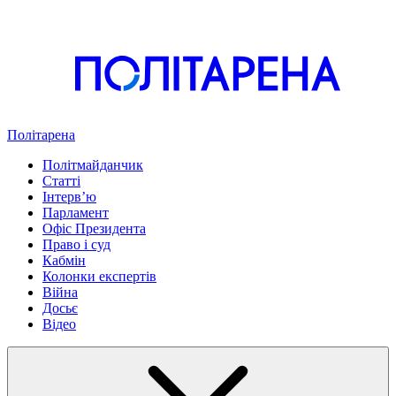
Політарена
Політмайданчик
Статті
Інтервʼю
Парламент
Офіс Президента
Право і суд
Кабмін
Колонки експертів
Війна
Досьє
Відео