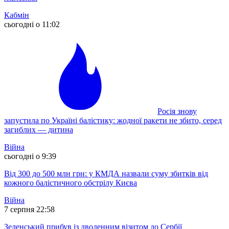
Кабмін
сьогодні о 11:02
Росія знову
запустила по Україні балістику: жодної ракети не збито, серед
загиблих — дитина
Війна
сьогодні о 9:39
Від 300 до 500 млн грн: у КМДА назвали суму збитків від
кожного балістичного обстрілу Києва
Війна
7 серпня 22:58
Зеленський прибув із дводенним візитом до Сербії