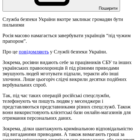
Поширити
Служба безпеки України вкотре закликає громадян бути
пильними
Росія масово намагається завербувати українців “під чужим
прапором”.
Про це
повідомляють
у Службі безпеки України.
Зокрема, росіяни видають себе за працівників СБУ та інших
українських правоохоронців й під різними приводами
змушують людей мготувати підпали, теракти або інші
злочини. Лише цьогоріч слідчі викрили десятки подібних
вербувальних спроб.
Так, під час таких операцій російські спецслужби,
телефонують чи пишуть людям у месенджери і
представляються представниками різних спецслужб. Також
вони ⁠⁠використовують клієнтські бази онлайн-магазинів для
отримання персональних даних.
Зокрема, ділки шантажують кримінальною відповідальністю
під вигаданими приводами. А також вимагають гроші за
закриття неіснуючих кримінальних проваджень або схиляють