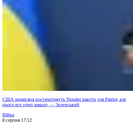
США щомісяця постачатимуть Україні ракети для Patriot, але
цього все одно замало, — Зеленський
Війна
8 серпня 17:12