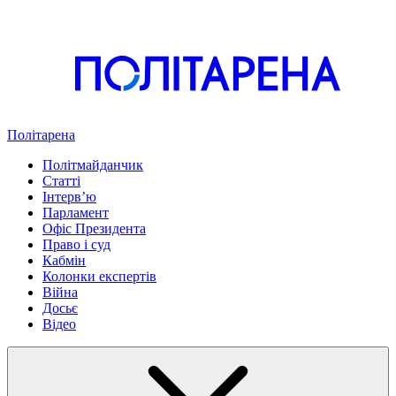
Політарена
Політмайданчик
Статті
Інтервʼю
Парламент
Офіс Президента
Право і суд
Кабмін
Колонки експертів
Війна
Досьє
Відео