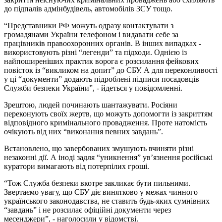
до підпалів адмінбудівель, автомобілів ЗСУ тощо.
“Представники РФ можуть одразу контактувати з
громадянами України телефоном і видавати себе за
працівників правоохоронних органів. В інших випадках -
використовують різні “легенди” та підходи. Однією із
найпоширеніших практик ворога є розсилання фейкових
повісток із “викликом на допит” до СБУ. А для переконливості
у ці “документи” додають підроблені підписи посадовців
Служби безпеки України”, - йдеться у повідомленні.
Зрештою, людей починають шантажувати. Росіяни
переконують своїх жертв, що можуть допомогти із закриттям
відповідного кримінального провадження. Проте натомість
очікують від них “виконання певних завдань”.
Встановлено, що завербованих змушують вчиняти різні
незаконні дії. А іноді задля “уникнення” ув’язнення російські
куратори вимагають від потерпілих гроші.
“Тож Служба безпеки вкотре закликає бути пильними.
Звертаємо увагу, що СБУ діє винятково у межах чинного
українського законодавства, не ставить будь-яких сумнівних
“завдань” і не розсилає офіційні документи через
месенджери”, - наголосили у відомстві.