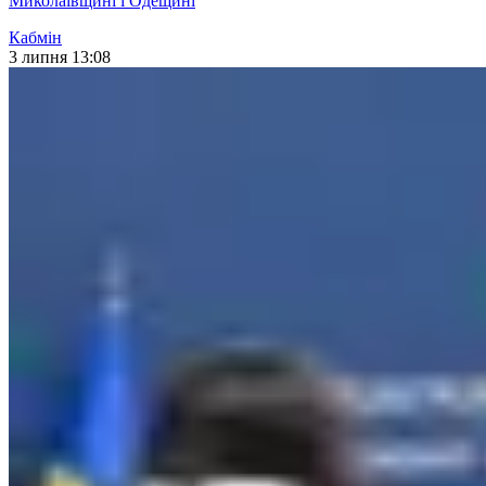
Миколаївщині і Одещині
Кабмін
3 липня 13:08