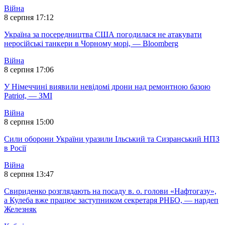
Війна
8 серпня 17:12
Україна за посередництва США погодилася не атакувати
неросійські танкери в Чорному морі, — Bloomberg
Війна
8 серпня 17:06
У Німеччині виявили невідомі дрони над ремонтною базою
Patriot, — ЗМІ
Війна
8 серпня 15:00
Сили оборони України уразили Ільський та Сизранський НПЗ
в Росії
Війна
8 серпня 13:47
Свириденко розглядають на посаду в. о. голови «Нафтогазу»,
а Кулеба вже працює заступником секретаря РНБО, — нардеп
Железняк