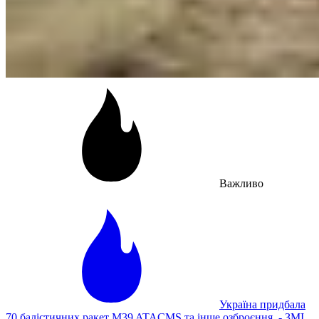
Важливо
Україна придбала
70 балістичних ракет M39 ATACMS та інше озброєння, - ЗМІ