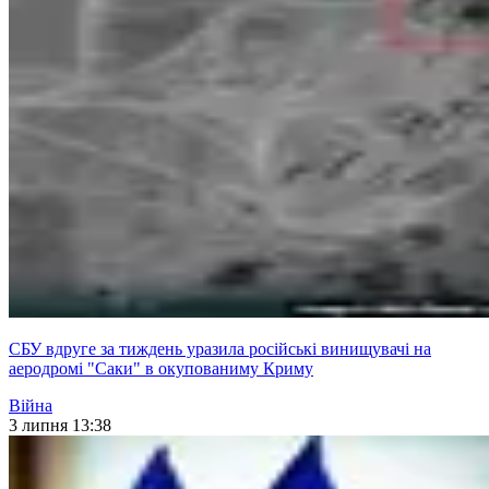
СБУ вдруге за тиждень уразила російські винищувачі на
аеродромі "Саки" в окупованиму Криму
Війна
3 липня 13:38