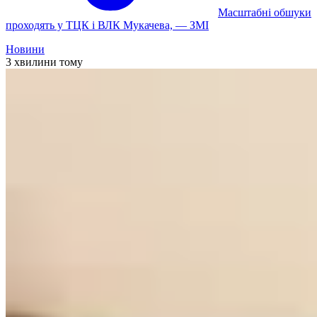
Масштабні обшуки
проходять у ТЦК і ВЛК Мукачева, — ЗМІ
Новини
3 хвилини тому