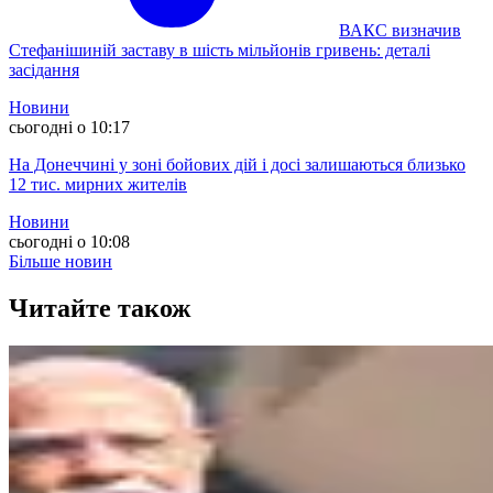
ВАКС визначив
Стефанішиній заставу в шість мільйонів гривень: деталі
засідання
Новини
сьогодні о 10:17
На Донеччині у зоні бойових дій і досі залишаються близько
12 тис. мирних жителів
Новини
сьогодні о 10:08
Більше новин
Читайте також