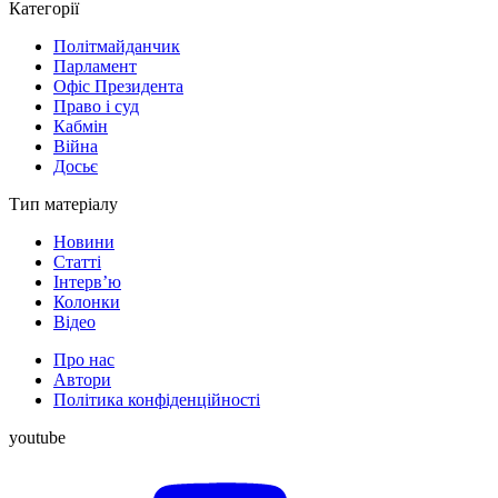
Категорії
Політмайданчик
Парламент
Офіс Президента
Право і суд
Кабмін
Війна
Досьє
Тип матеріалу
Новини
Статті
Інтерв’ю
Колонки
Відео
Про нас
Автори
Політика конфіденційності
youtube