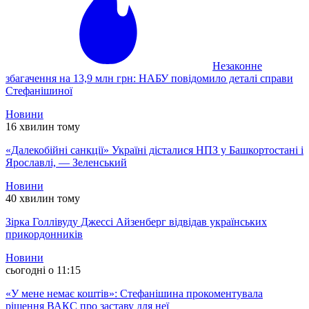
Незаконне
збагачення на 13,9 млн грн: НАБУ повідомило деталі справи
Стефанішиної
Новини
16 хвилин тому
«Далекобійні санкції» Україні дісталися НПЗ у Башкортостані і
Ярославлі, — Зеленський
Новини
40 хвилин тому
Зірка Голлівуду Джессі Айзенберг відвідав українських
прикордонників
Новини
сьогодні о 11:15
«У мене немає коштів»: Стефанішина прокоментувала
рішення ВАКС про заставу для неї