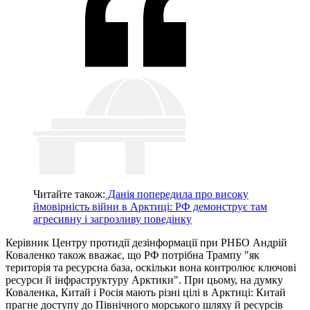
Читайте також:
Данія попередила про високу
ймовірність війни в Арктиці: РФ демонструє там
агресивну і загрозливу поведінку
Керівник Центру протидії дезінформації при РНБО Андрій
Коваленко також вважає, що РФ потрібна Трампу "як
територія та ресурсна база, оскільки вона контролює ключові
ресурси й інфраструктуру Арктики". При цьому, на думку
Коваленка, Китай і Росія мають різні цілі в Арктиці: Китай
прагне доступу до Північного морського шляху й ресурсів