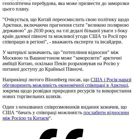
геополітична перебудова, яка може призвести до заморозки
цього плану.
"Очікується, що Китай переосмислить свою політику щодо
Арктики, включаючи прагнення стати "великою полярною
державою" до 2030 року, на тлі дедалі більшої уваги з боку
країн далекої півночі та можливої ​​угоди США та Росії про
співпрацю в регіоні", - вважають експерти та інсайдери.
У матеріалі зазначають, що "потепління відносин" між
Москвою та Вашингтоном може "заморозити" арктичні
амбіції Китаю, оскільки Пекін розраховував на Росію у
питанні доступу до Крайньої Півночі.
Наприкінці лютого Bloomberg писав, що
США і Росія наразі
обговорюють можливість економічної співпраці в Арктиці
,
зокрема щодо розвідки природних ресурсів та використання
нових торгівельних шляхів.
Один з неназваних співрозмовників видання зазначив, що
США “бачать у співпраці можливість
послабити відносини
між Росією та Китаєм
“.