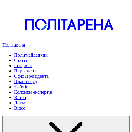
Політарена
Політмайданчик
Статті
Інтервʼю
Парламент
Офіс Президента
Право і суд
Кабмін
Колонки експертів
Війна
Досьє
Відео