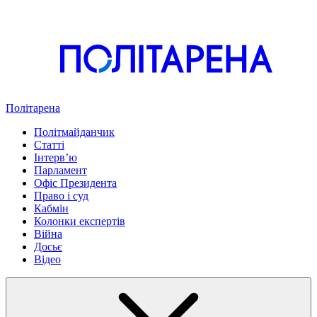
Політарена
Політмайданчик
Статті
Інтервʼю
Парламент
Офіс Президента
Право і суд
Кабмін
Колонки експертів
Війна
Досьє
Відео