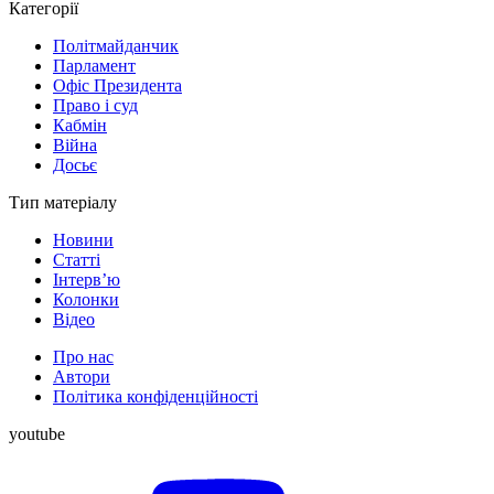
Категорії
Політмайданчик
Парламент
Офіс Президента
Право і суд
Кабмін
Війна
Досьє
Тип матеріалу
Новини
Статті
Інтерв’ю
Колонки
Відео
Про нас
Автори
Політика конфіденційності
youtube