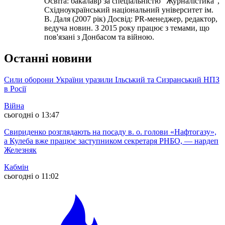
Освіта: бакалавр за спеціальністю "Журналістика",
Східноукраїнський національний університет ім.
В. Даля (2007 рік) Досвід: PR-менеджер, редактор,
ведуча новин. З 2015 року працює з темами, що
пов'язані з Донбасом та війною.
Останні новини
Сили оборони України уразили Ільський та Сизранський НПЗ
в Росії
Війна
сьогодні о 13:47
Свириденко розглядають на посаду в. о. голови «Нафтогазу»,
а Кулеба вже працює заступником секретаря РНБО, — нардеп
Железняк
Кабмін
сьогодні о 11:02