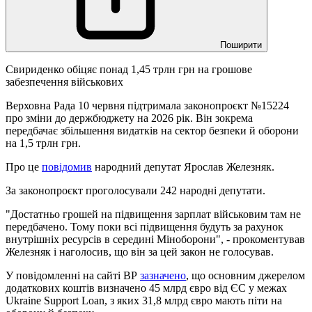
Поширити
Свириденко обіцяє понад 1,45 трлн грн на грошове
забезпечення військових
Верховна Рада 10 червня підтримала законопроєкт №15224
про зміни до держбюджету на 2026 рік. Він зокрема
передбачає збільшення видатків на сектор безпеки й оборони
на 1,5 трлн грн.
Про це
повідомив
народний депутат Ярослав Железняк.
За законопроєкт проголосували 242 народні депутати.
"Достатньо грошей на підвищення зарплат військовим там не
передбачено. Тому поки всі підвищення будуть за рахунок
внутрішніх ресурсів в середині Міноборони", - прокоментував
Железняк і наголосив, що він за цей закон не голосував.
У повідомленні на сайті ВР
зазначено
, що основним джерелом
додаткових коштів визначено 45 млрд євро від ЄС у межах
Ukraine Support Loan, з яких 31,8 млрд євро мають піти на