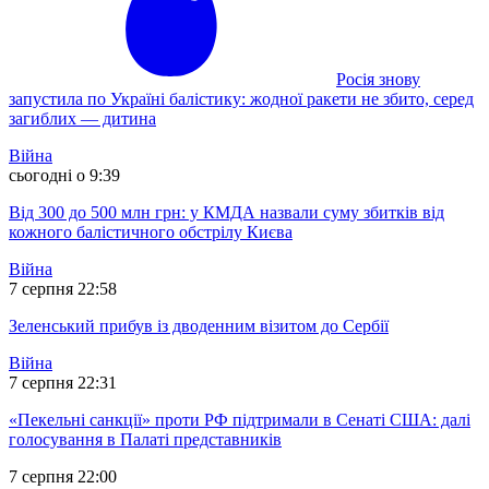
Росія знову
запустила по Україні балістику: жодної ракети не збито, серед
загиблих — дитина
Війна
сьогодні о 9:39
Від 300 до 500 млн грн: у КМДА назвали суму збитків від
кожного балістичного обстрілу Києва
Війна
7 серпня 22:58
Зеленський прибув із дводенним візитом до Сербії
Війна
7 серпня 22:31
«Пекельні санкції» проти РФ підтримали в Сенаті США: далі
голосування в Палаті представників
7 серпня 22:00