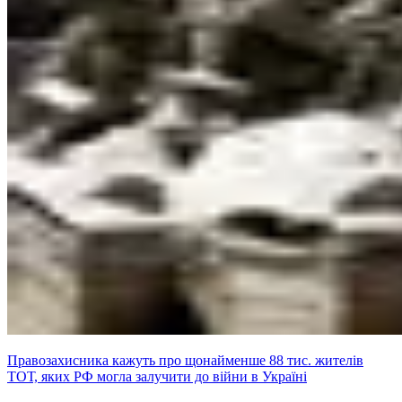
Правозахисника кажуть про щонайменше 88 тис. жителів
ТОТ, яких РФ могла залучити до війни в Україні