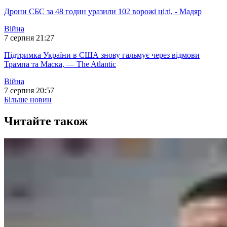
Дрони СБС за 48 годин уразили 102 ворожі цілі, - Мадяр
Війна
7 серпня 21:27
Підтримка України в США знову гальмує через відмови
Трампа та Маска, — The Atlantic
Війна
7 серпня 20:57
Більше новин
Читайте також