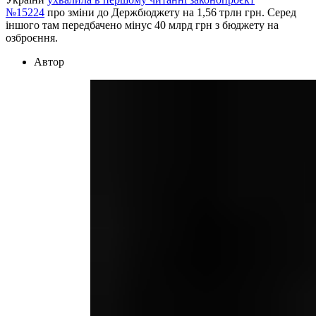
№15224
про зміни до Держбюджету на 1,56 трлн грн. Серед
іншого там передбачено мінус 40 млрд грн з бюджету на
озброєння.
Автор