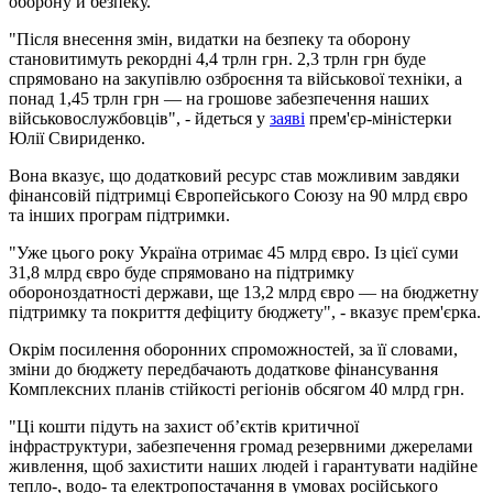
оборону й безпеку.
"Після внесення змін, видатки на безпеку та оборону
становитимуть рекордні 4,4 трлн грн. 2,3 трлн грн буде
спрямовано на закупівлю озброєння та військової техніки, а
понад 1,45 трлн грн — на грошове забезпечення наших
військовослужбовців", - йдеться у
заяві
прем'єр-міністерки
Юлії Свириденко.
Вона вказує, що додатковий ресурс став можливим завдяки
фінансовій підтримці Європейського Союзу на 90 млрд євро
та інших програм підтримки.
"Уже цього року Україна отримає 45 млрд євро. Із цієї суми
31,8 млрд євро буде спрямовано на підтримку
обороноздатності держави, ще 13,2 млрд євро — на бюджетну
підтримку та покриття дефіциту бюджету", - вказує прем'єрка.
Окрім посилення оборонних спроможностей, за її словами,
зміни до бюджету передбачають додаткове фінансування
Комплексних планів стійкості регіонів обсягом 40 млрд грн.
"Ці кошти підуть на захист об’єктів критичної
інфраструктури, забезпечення громад резервними джерелами
живлення, щоб захистити наших людей і гарантувати надійне
тепло-, водо- та електропостачання в умовах російського