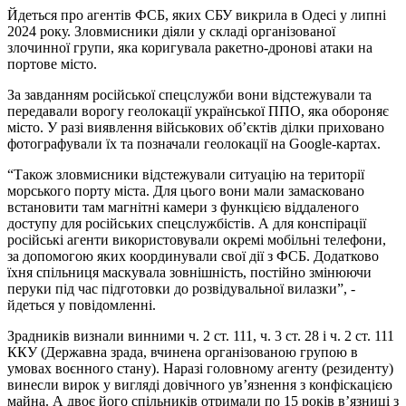
Йдеться про агентів ФСБ, яких СБУ викрила в Одесі у липні
2024 року. Зловмисники діяли у складі організованої
злочинної групи, яка коригувала ракетно-дронові атаки на
портове місто.
За завданням російської спецслужби вони відстежували та
передавали ворогу геолокації української ППО, яка обороняє
місто. У разі виявлення військових об’єктів ділки приховано
фотографували їх та позначали геолокації на Google-картах.
“Також зловмисники відстежували ситуацію на території
морського порту міста. Для цього вони мали замасковано
встановити там магнітні камери з функцією віддаленого
доступу для російських спецслужбістів. А для конспірації
російські агенти використовували окремі мобільні телефони,
за допомогою яких координували свої дії з ФСБ. Додатково
їхня спільниця маскувала зовнішність, постійно змінюючи
перуки під час підготовки до розвідувальної вилазки”, -
йдеться у повідомленні.
Зрадників визнали винними ч. 2 ст. 111, ч. 3 ст. 28 і ч. 2 ст. 111
ККУ (Державна зрада, вчинена організованою групою в
умовах воєнного стану). Наразі головному агенту (резиденту)
винесли вирок у вигляді довічного ув’язнення з конфіскацією
майна. А двоє його спільників отримали по 15 років в’язниці з