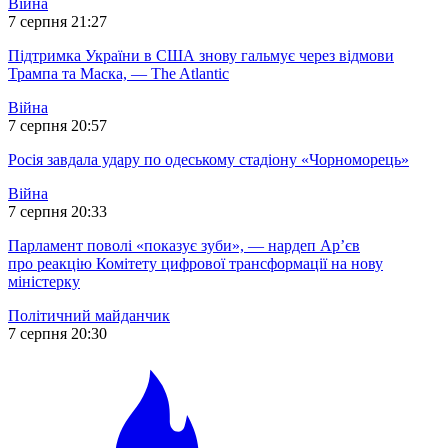
Війна
7 серпня 21:27
Підтримка України в США знову гальмує через відмови
Трампа та Маска, — The Atlantic
Війна
7 серпня 20:57
Росія завдала удару по одеському стадіону «Чорноморець»
Війна
7 серпня 20:33
Парламент поволі «показує зуби», — нардеп Ар’єв
про реакцію Комітету цифрової трансформації на нову
міністерку
Політичний майданчик
7 серпня 20:30