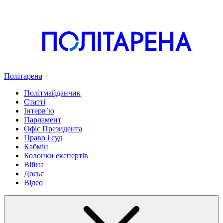
Політарена
Політмайданчик
Статті
Інтервʼю
Парламент
Офіс Президента
Право і суд
Кабмін
Колонки експертів
Війна
Досьє
Відео