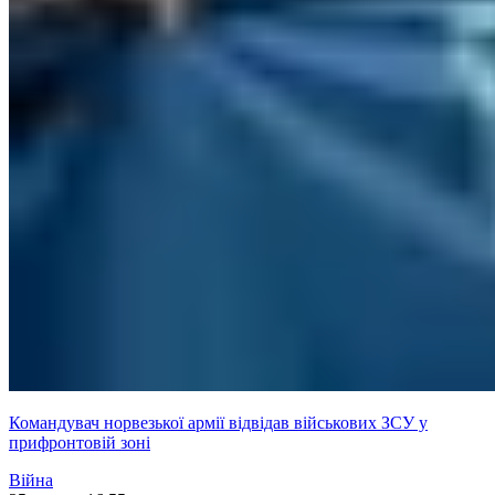
Командувач норвезької армії відвідав військових ЗСУ у
прифронтовій зоні
Війна