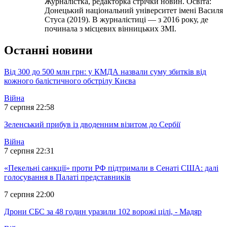
Журналістка, редакторка стрічки новин. Освіта:
Донецький національний університет імені Василя
Стуса (2019). В журналістиці — з 2016 року, де
починала з місцевих вінницьких ЗМІ.
Останні новини
Від 300 до 500 млн грн: у КМДА назвали суму збитків від
кожного балістичного обстрілу Києва
Війна
7 серпня 22:58
Зеленський прибув із дводенним візитом до Сербії
Війна
7 серпня 22:31
«Пекельні санкції» проти РФ підтримали в Сенаті США: далі
голосування в Палаті представників
7 серпня 22:00
Дрони СБС за 48 годин уразили 102 ворожі цілі, - Мадяр