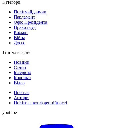
Категорії
Політмайданчик
Парламент
Офіс Президента
Право і суд
Кабмін
Війна
Досьє
Тип матеріалу
Новини
Статті
Інтерв’ю
Колонки
Відео
Про нас
Автори
Політика конфіденційності
youtube