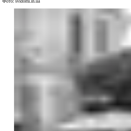
Фото: svidomi.in.ua