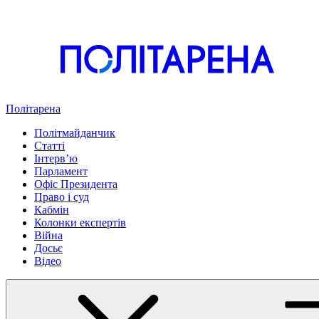
Політарена
Політмайданчик
Статті
Інтервʼю
Парламент
Офіс Президента
Право і суд
Кабмін
Колонки експертів
Війна
Досьє
Відео