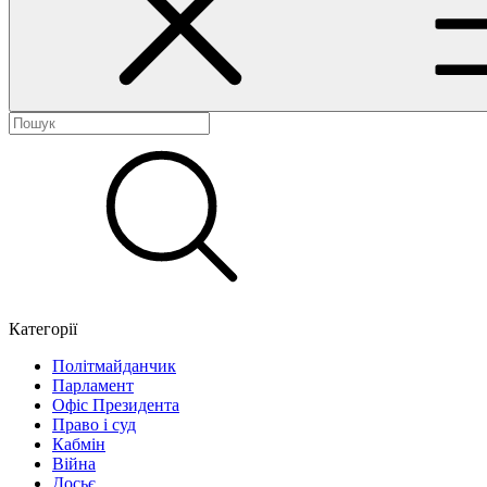
Категорії
Політмайданчик
Парламент
Офіс Президента
Право і суд
Кабмін
Війна
Досьє