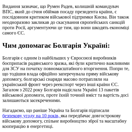
Видання зазначає, що Румен Радев, колишній командувач
ВПС, який до січня обіймав посаду президента країни, є
послідовним критиком військової підтримки Києва. Він також
неодноразово закликав до скасування європейських санкцій
проти Росії, аргументуючи це тим, що вони шкодять економіці
самого ЄС.
Чим допомагає Болгарія Україні:
Болгарія є одним із найбільших у Євросоюзі виробників
боєприпасів радянського зразка, які були критично важливими
для ЗСУ на початку повномасштабного вторгнення. Попри те,
що тодішня влада офіційно заперечувала пряму військову
допомогу, болгарські снаряди масово потрапляли на
український фронт через реекспорт через інші країни ЄС.
Загалом з 2022 року Болгарія надіслала Україні 13 пакетів
військової допомоги, проте їхній точний вміст та вартість досі
залишаються засекреченими.
Нагадаємо, що раніше Україна та Болгарія підписали
безпекову угоду на 10 років,
яка передбачає довгострокову
військову допомогу, спільне виробництво зброї та масштабну
кооперацію в енергетиці.