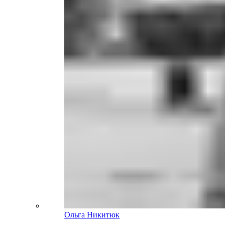
Ольга Никитюк