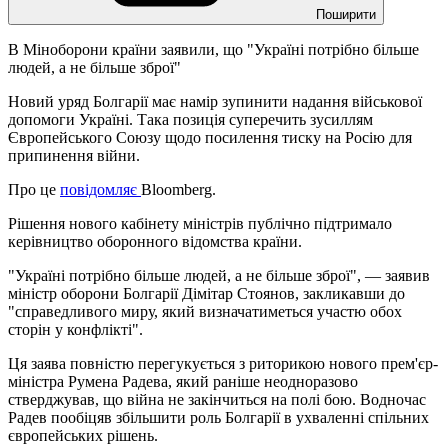
Поширити
В Міноборони країни заявили, що "Україні потрібно більше
людей, а не більше зброї"
Новий уряд Болгарії має намір зупинити надання військової
допомоги Україні. Така позиція суперечить зусиллям
Європейського Союзу щодо посилення тиску на Росію для
припинення війни.
Про це
повідомляє
Bloomberg.
Рішення нового кабінету міністрів публічно підтримало
керівництво оборонного відомства країни.
"Україні потрібно більше людей, а не більше зброї", — заявив
міністр оборони Болгарії Дімітар Стоянов, закликавши до
"справедливого миру, який визначатиметься участю обох
сторін у конфлікті".
Ця заява повністю перегукується з риторикою нового прем'єр-
міністра Румена Радева, який раніше неодноразово
стверджував, що війна не закінчиться на полі бою. Водночас
Радев пообіцяв збільшити роль Болгарії в ухваленні спільних
європейських рішень.