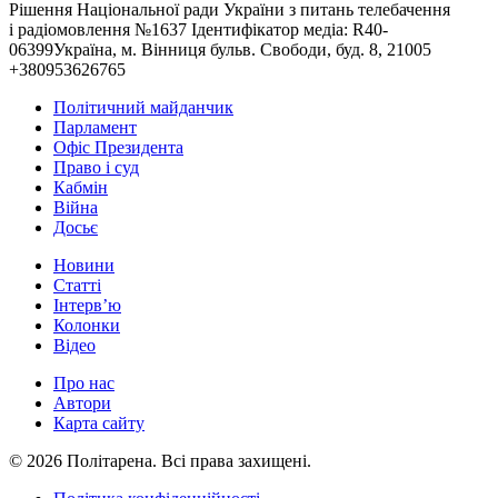
Рішення Національної ради України з питань телебачення
і радіомовлення №1637 Ідентифікатор медіа: R40-
06399Україна, м. Вінниця бульв. Свободи, буд. 8, 21005
+380953626765
Політичний майданчик
Парламент
Офіс Президента
Право і суд
Кабмін
Війна
Досьє
Новини
Статті
Інтерв’ю
Колонки
Відео
Про нас
Автори
Карта сайту
© 2026 Політарена. Всі права захищені.