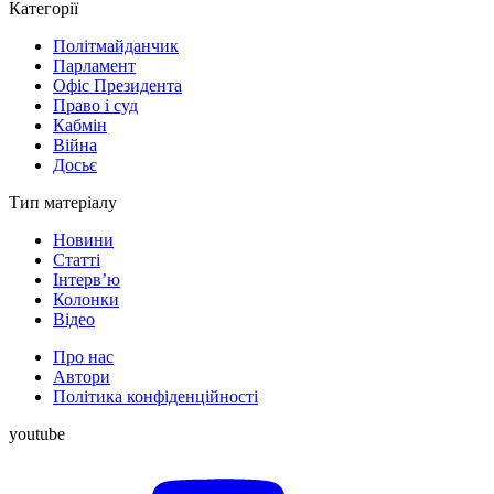
Категорії
Політмайданчик
Парламент
Офіс Президента
Право і суд
Кабмін
Війна
Досьє
Тип матеріалу
Новини
Статті
Інтерв’ю
Колонки
Відео
Про нас
Автори
Політика конфіденційності
youtube