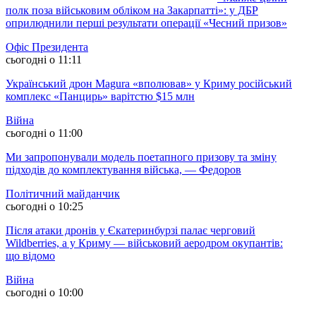
полк поза військовим обліком на Закарпатті»: у ДБР
оприлюднили перші результати операції «Чесний призов»
Офіс Президента
сьогодні о 11:11
Український дрон Magura «вполював» у Криму російський
комплекс «Панцирь» варітстю $15 млн
Війна
сьогодні о 11:00
Ми запропонували модель поетапного призову та зміну
підходів до комплектування війська, — Федоров
Політичний майданчик
сьогодні о 10:25
Після атаки дронів у Єкатеринбурзі палає черговий
Wildberries, а у Криму — військовий аеродром окупантів:
що відомо
Війна
сьогодні о 10:00