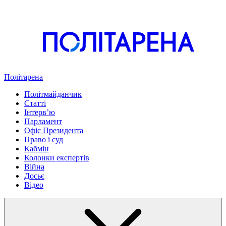
Політарена
Політмайданчик
Статті
Інтервʼю
Парламент
Офіс Президента
Право і суд
Кабмін
Колонки експертів
Війна
Досьє
Відео