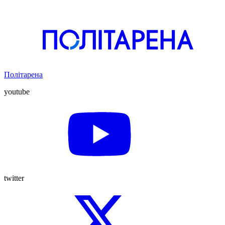
Політарена
youtube
twitter