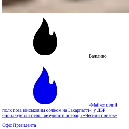
Важливо
«Майже цілий
полк поза військовим обліком на Закарпатті»: у ДБР
оприлюднили перші результати операції «Чесний призов»
Офіс Президента