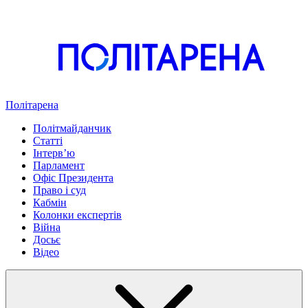
Політарена
Політмайданчик
Статті
Інтервʼю
Парламент
Офіс Президента
Право і суд
Кабмін
Колонки експертів
Війна
Досьє
Відео