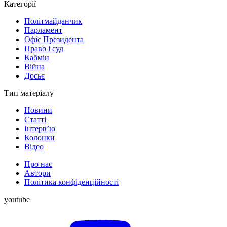
Категорії
Політмайданчик
Парламент
Офіс Президента
Право і суд
Кабмін
Війна
Досьє
Тип матеріалу
Новини
Статті
Інтерв’ю
Колонки
Відео
Про нас
Автори
Політика конфіденційності
youtube