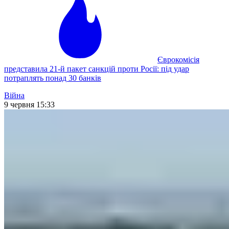
Єврокомісія
представила 21-й пакет санкцій проти Росії: під удар
потраплять понад 30 банків
Війна
9 червня 15:33