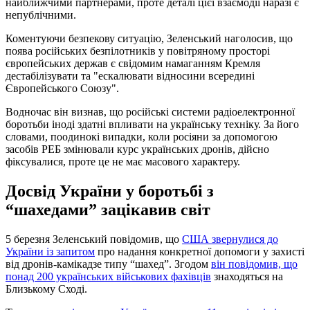
найближчими партнерами, проте деталі цієї взаємодії наразі є
непублічними.
Коментуючи безпекову ситуацію, Зеленський наголосив, що
поява російських безпілотників у повітряному просторі
європейських держав є свідомим намаганням Кремля
дестабілізувати та "ескалювати відносини всередині
Європейського Союзу".
Водночас він визнав, що російські системи радіоелектронної
боротьби іноді здатні впливати на українську техніку. За його
словами, поодинокі випадки, коли росіяни за допомогою
засобів РЕБ змінювали курс українських дронів, дійсно
фіксувалися, проте це не має масового характеру.
Досвід України у боротьбі з
“шахедами” зацікавив світ
5 березня Зеленський повідомив, що
США звернулися до
України із запитом
про надання конкретної допомоги у захисті
від дронів-камікадзе типу “шахед”. Згодом
він повідомив, що
понад 200 українських військових фахівців
знаходяться на
Близькому Сході.