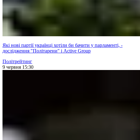
Які нові партії українці хотіли би бачити у парламенті, -
дослідження "Політарени" і Active Group
Політрейтинг
9 червня 15:30