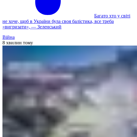
Багато хто у світі
не хоче, щоб в України була своя балістика, все треба
«вигризати», — Зеленський
Війна
8 хвилин тому