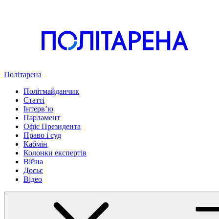
Політарена
Політмайданчик
Статті
Інтервʼю
Парламент
Офіс Президента
Право і суд
Кабмін
Колонки експертів
Війна
Досьє
Відео