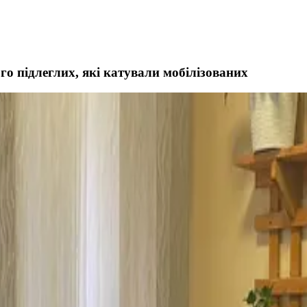
о підлеглих, які катували мобілізованих