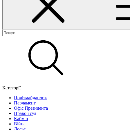
Категорії
Політмайданчик
Парламент
Офіс Президента
Право і суд
Кабмін
Війна
Досьє