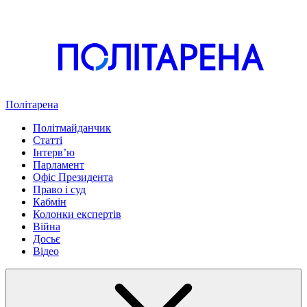
Політарена
Політмайданчик
Статті
Інтервʼю
Парламент
Офіс Президента
Право і суд
Кабмін
Колонки експертів
Війна
Досьє
Відео