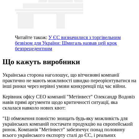
Читайте також:
У ЄС визначилися з торгівельним
безвізом для України: Шмигаль назвав цей крок
безпрецедентним
Що кажуть виробники
Українська сторона наголошує, що вітчизняні компанії
практично не мають можливості швидко переорієнтуватися на
інші ринки через нерівні умови конкуренції під час війни.
Керівник офісу CEO компанії "Метінвест" Олександр Водовіз
навів прямі аргументи щодо критичності ситуації, яка
склалася навколо нових квот:
"Ці обмеження повністю знищать будь-яку можливість для
українських компаній постачати продукцію на європейський
ринок. Компанія "Метінвест" забезпечує понад половину
всього українського експорту сталі до ЄС, і реальних