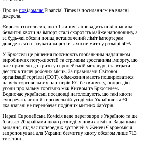
Про це
повідомляє
Financial Times із посиланням на власні
джерела.
Євросоюз оголосив, що з 1 липня запровадить нові правила:
безмитні квоти на імпорт сталі скоротять майже наполовину, а
за будь-які обсяги понад встановлений ліміт імпортерам
доведеться сплачувати жорстке захисне мито у розмірі 50%.
У Брюсселі це рішення пояснюють глобальним надлишком
виробничих потужностей та стрімким зростанням імпорту, що
вже призвело до кризи у європейській металургії та втрати
десятків тисяч робочих місць. За правилами Світової
організації торгівлі (СОТ), обмеження мають поширюватися
на всіх торговельних партнерів ЄС без винятку, попри дію
угоди про вільну торгівлю між Києвом та Брюсселем.
Водночас українські посадовці наголошують, що такі квоти
суперечать чинній торговельній угоді між Україною та ЄС,
яка взагалі не передбачає подібних митних бар'єрів.
Наразі Європейська Комісія веде переговори з Україною та ще
близько 20 країнами щодо розподілу нових лімітів. За даними
видання, під час попередніх зустрічей у Женеві Єврокомісія
запропонувала для України безмитну квоту обсягом лише 713
тис. тонн.