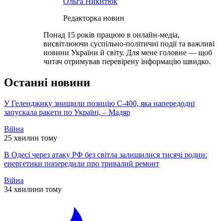
Ольга Никитюк
Редакторка новин
Понад 15 років працюю в онлайн-медіа,
висвітлюючи суспільно-політичні події та важливі
новини України й світу. Для мене головне — щоб
читач отримував перевірену інформацію швидко.
Останні новини
У Геленджику знищили позицію С-400, яка напередодні
запускала ракети по Україні, – Мадяр
Війна
25 хвилин тому
В Одесі через атаку РФ без світла залишилися тисячі родин:
енергетики попередили про тривалий ремонт
Війна
34 хвилини тому