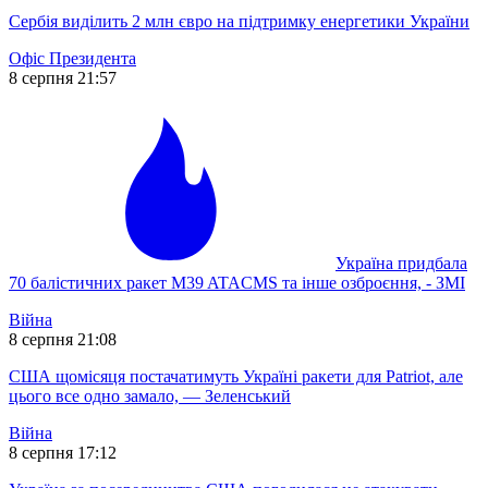
Сербія виділить 2 млн євро на підтримку енергетики України
Офіс Президента
8 серпня 21:57
Україна придбала
70 балістичних ракет M39 ATACMS та інше озброєння, - ЗМІ
Війна
8 серпня 21:08
США щомісяця постачатимуть Україні ракети для Patriot, але
цього все одно замало, — Зеленський
Війна
8 серпня 17:12