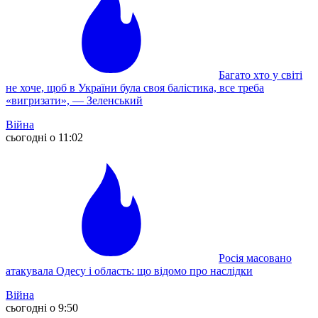
Багато хто у світі
не хоче, щоб в України була своя балістика, все треба
«вигризати», — Зеленський
Війна
сьогодні о 11:02
Росія масовано
атакувала Одесу і область: що відомо про наслідки
Війна
сьогодні о 9:50