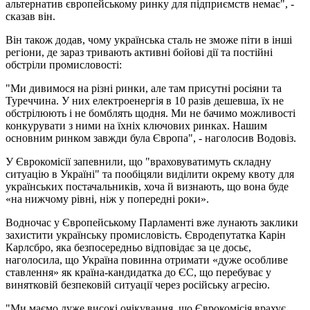
альтернатив європейському ринку для підприємств немає", -
сказав він.
Він також додав, чому українська сталь не зможе піти в інші
регіони, де зараз тривають активні бойові дії та постійні
обстріли промисловості:
"Ми дивимося на різні ринки, але там присутні росіяни та
Туреччина. У них електроенергія в 10 разів дешевша, їх не
обстрілюють і не бомблять щодня. Ми не бачимо можливості
конкурувати з ними на їхніх ключових ринках. Нашим
основним ринком завжди була Європа", - наголосив Водовіз.
У Єврокомісії запевнили, що "враховуватимуть складну
ситуацію в Україні" та пообіцяли виділити окрему квоту для
українських постачальників, хоча й визнають, що вона буде
«на нижчому рівні, ніж у попередні роки».
Водночас у Європейському Парламенті вже лунають заклики
захистити українську промисловість. Євродепутатка Карін
Карлсбро, яка безпосередньо відповідає за це досьє,
наголосила, що Україна повинна отримати «дуже особливе
ставлення» як країна-кандидатка до ЄС, що перебуває у
винятковій безпековій ситуації через російську агресію.
"Ми маємо дуже високі очікування, що Єврокомісія врахує