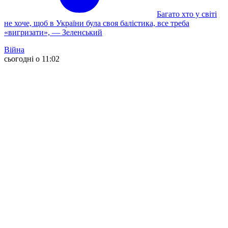
Багато хто у світі
не хоче, щоб в України була своя балістика, все треба
«вигризати», — Зеленський
Війна
сьогодні о 11:02