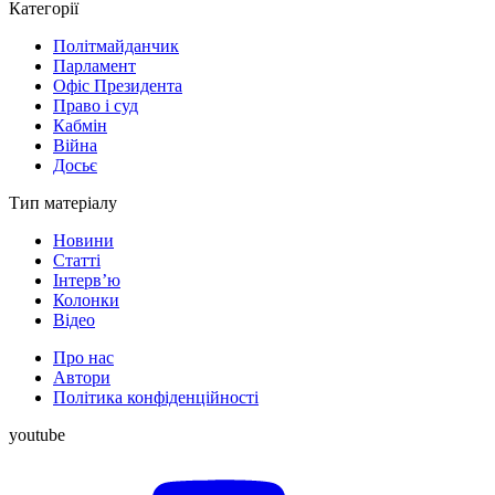
Категорії
Політмайданчик
Парламент
Офіс Президента
Право і суд
Кабмін
Війна
Досьє
Тип матеріалу
Новини
Статті
Інтерв’ю
Колонки
Відео
Про нас
Автори
Політика конфіденційності
youtube