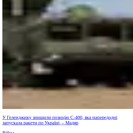
У Геленджику знищили позицію С-400, яка напередодні
запускала ракети по Україні, – Мадяр
Війна