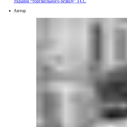
України “торгівельного безвізу” з ЄС
Автор