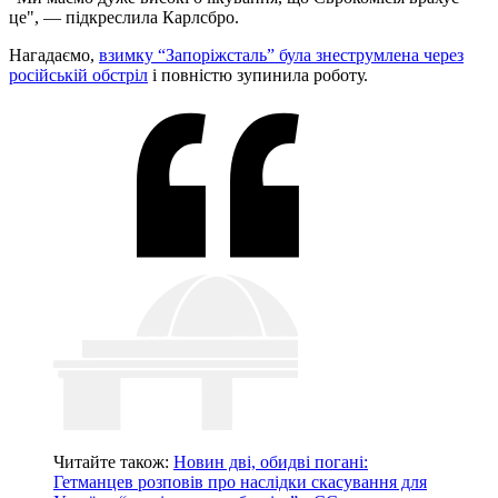
це", — підкреслила Карлсбро.
Нагадаємо,
взимку “Запоріжсталь” була знеструмлена через
російській обстріл
і повністю зупинила роботу.
Читайте також:
Новин дві, обидві погані:
Гетманцев розповів про наслідки скасування для