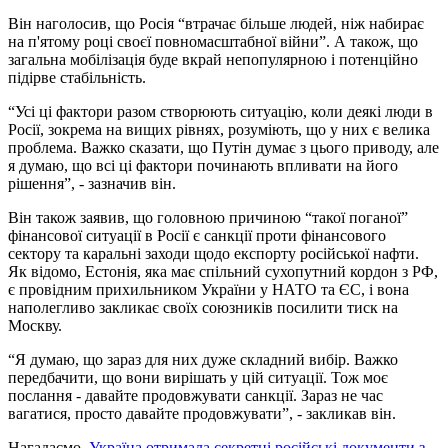
Він наголосив, що Росія “втрачає більше людей, ніж набирає
на п'ятому році своєї повномасштабної війни”. А також, що
загальна мобілізація буде вкрай непопулярною і потенційно
підірве стабільність.
“Усі ці фактори разом створюють ситуацію, коли деякі люди в
Росії, зокрема на вищих рівнях, розуміють, що у них є велика
проблема. Важко сказати, що Путін думає з цього приводу, але
я думаю, що всі ці фактори починають впливати на його
рішення”, - зазначив він.
Він також заявив, що головною причиною “такої поганої”
фінансової ситуації в Росії є санкції проти фінансового
сектору та каральні заходи щодо експорту російської нафти.
Як відомо, Естонія, яка має спільний сухопутний кордон з РФ,
є провідним прихильником України у НАТО та ЄС, і вона
наполегливо закликає своїх союзників посилити тиск на
Москву.
“Я думаю, що зараз для них дуже складний вибір. Важко
передбачити, що вони вирішать у цій ситуації. Тож моє
послання - давайте продовжувати санкції. Зараз не час
вагатися, просто давайте продовжувати”, - закликав він.
Нагадаємо,
Україна отримала секретні російські документи з