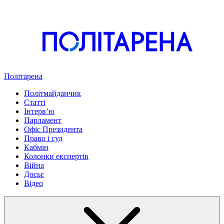
Політарена
Політмайданчик
Статті
Інтервʼю
Парламент
Офіс Президента
Право і суд
Кабмін
Колонки експертів
Війна
Досьє
Відео