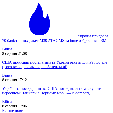
Україна придбала
70 балістичних ракет M39 ATACMS та інше озброєння, - ЗМІ
Війна
8 серпня 21:08
США щомісяця постачатимуть Україні ракети для Patriot, але
цього все одно замало, — Зеленський
Війна
8 серпня 17:12
Україна за посередництва США погодилася не атакувати
неросійські танкери в Чорному морі, — Bloomberg
Війна
8 серпня 17:06
Більше новин