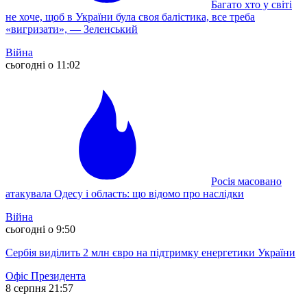
Багато хто у світі
не хоче, щоб в України була своя балістика, все треба
«вигризати», — Зеленський
Війна
сьогодні о 11:02
Росія масовано
атакувала Одесу і область: що відомо про наслідки
Війна
сьогодні о 9:50
Сербія виділить 2 млн євро на підтримку енергетики України
Офіс Президента
8 серпня 21:57