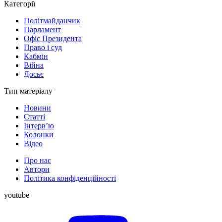
Категорії
Політмайданчик
Парламент
Офіс Президента
Право і суд
Кабмін
Війна
Досьє
Тип матеріалу
Новини
Статті
Інтерв’ю
Колонки
Відео
Про нас
Автори
Політика конфіденційності
youtube