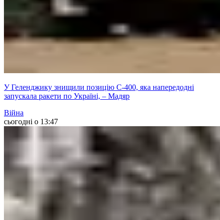
У Геленджику знищили позицію С-400, яка напередодні
запускала ракети по Україні, – Мадяр
Війна
сьогодні о 13:47