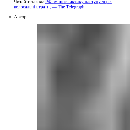
Читайте також:
РФ змінює тактику наступу через
колосальні втрати, — The Telegraph
Автор