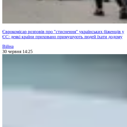
Єврокомісар розповів про "стиснення" українських біженців у
ЄС: деякі країни приховано примушують людей їхати додому
Війна
30 червня 14:25