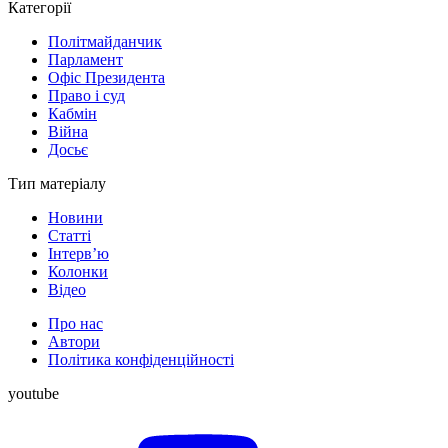
Категорії
Політмайданчик
Парламент
Офіс Президента
Право і суд
Кабмін
Війна
Досьє
Тип матеріалу
Новини
Статті
Інтерв’ю
Колонки
Відео
Про нас
Автори
Політика конфіденційності
youtube