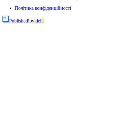
Політика конфіденційності
Published!
by
ideil
.