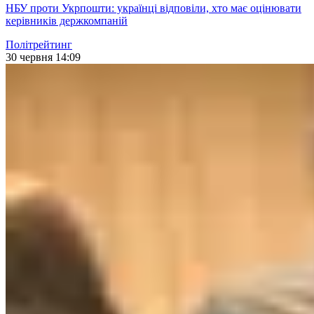
НБУ проти Укрпошти: українці відповіли, хто має оцінювати
керівників держкомпаній
Політрейтинг
30 червня 14:09