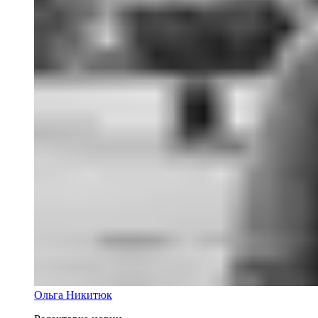
Ольга Никитюк