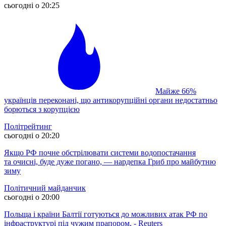
сьогодні о 20:25
Майже 66%
українців переконані, що антикорупційні органи недостатньо
борються з корупцією
Політрейтинг
сьогодні о 20:20
Якщо РФ почне обстрілювати системи водопостачання
та очисні, буде дуже погано, — нардепка Гриб про майбутню
зиму
Політичний майданчик
сьогодні о 20:00
Польща і країни Балтії готуються до можливих атак РФ по
інфраструктурі під чужим прапором, - Reuters