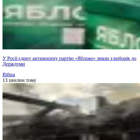
У Росії єдину антивоєнну партію «Яблоко» зняли з виборів до
Держдуми
Війна
13 хвилин тому