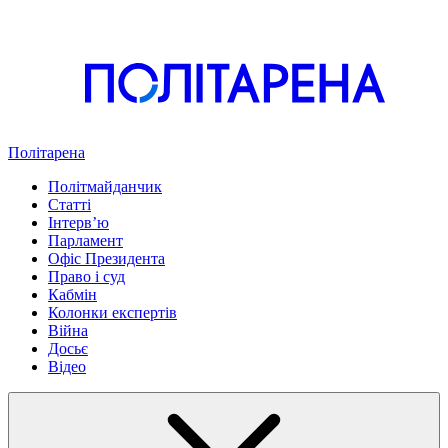
Політарена
Політмайданчик
Статті
Інтервʼю
Парламент
Офіс Президента
Право і суд
Кабмін
Колонки експертів
Війна
Досьє
Відео