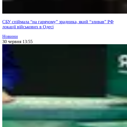
СБУ спіймала “на гарячому” зрадника, який “зливав” РФ
локації військових в Одесі
Новини
30 червня 13:55