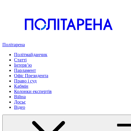
Політарена
Політмайданчик
Статті
Інтервʼю
Парламент
Офіс Президента
Право і суд
Кабмін
Колонки експертів
Війна
Досьє
Відео