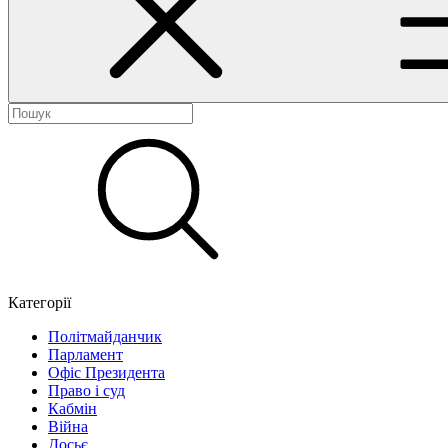
Категорії
Політмайданчик
Парламент
Офіс Президента
Право і суд
Кабмін
Війна
Досьє