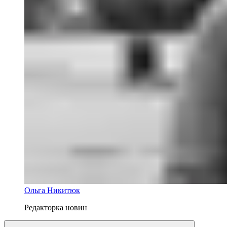
Ольга Никитюк
Редакторка новин