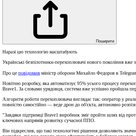
Поширити
Наразі цю технологію масштабують
Українські безпілотники-перехоплювачі нового покоління вже
Про це
повідомив
міністр оборони Михайло Федоров в Telegra
Новітню розробку, яка автоматизує 95% усього процесу перехо
Brave1. За словами урядовця, система вже успішно пройшла пер
Алгоритм роботи перехоплювача виглядає так: оператор у реаль
повністю самостійно — веде дрон до об'єкта, автономно розпізн
"Завдяки підтримці Brave1 виробник зміг пройти шлях від прот
ключових напрямів розвитку сучасної ППО.
Він підкреслив, що такі технологічні рішення дозволяють знач