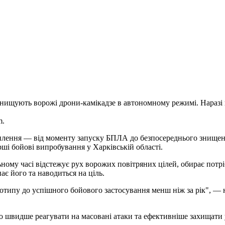
 знищують ворожі дрони-камікадзе в автономному режимі. Наразі
m.
плення — від моменту запуску БПЛА до безпосереднього знищенн
ші бойові випробування у Харківській області.
ному часі відстежує рух ворожих повітряних цілей, обирає потрі
ає його та наводиться на ціль.
отипу до успішного бойового застосування менш ніж за рік", — 
но швидше реагувати на масовані атаки та ефективніше захищати 