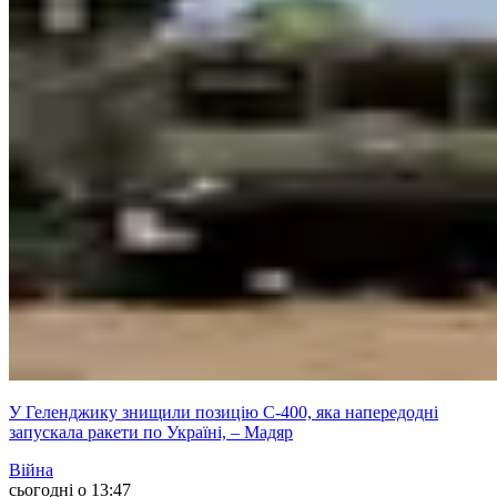
У Геленджику знищили позицію С-400, яка напередодні
запускала ракети по Україні, – Мадяр
Війна
сьогодні о 13:47