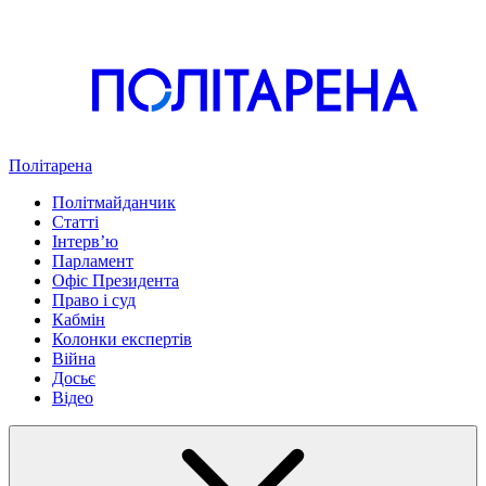
Політарена
Політмайданчик
Статті
Інтервʼю
Парламент
Офіс Президента
Право і суд
Кабмін
Колонки експертів
Війна
Досьє
Відео