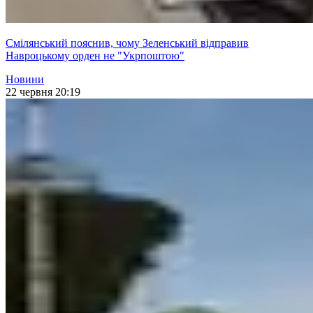
Смілянський пояснив, чому Зеленський відправив
Навроцькому орден не "Укрпоштою"
Новини
22 червня 20:19