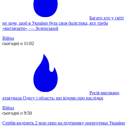
Багато хто у світі
не хоче, щоб в України була своя балістика, все треба
«вигризати», — Зеленський
Війна
сьогодні о 11:02
Росія масовано
атакувала Одесу і область: що відомо про наслідки
Війна
сьогодні о 9:50
Сербія виділить 2 млн євро на підтримку енергетики України