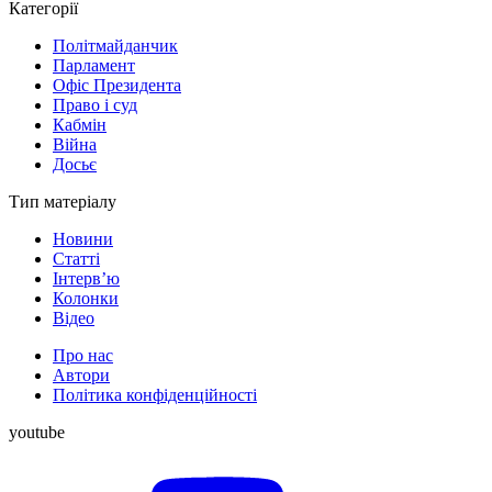
Категорії
Політмайданчик
Парламент
Офіс Президента
Право і суд
Кабмін
Війна
Досьє
Тип матеріалу
Новини
Статті
Інтерв’ю
Колонки
Відео
Про нас
Автори
Політика конфіденційності
youtube