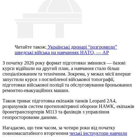
Читайте також:
Українські дронарі “розгромили”
шведські війська на навчаннях НАТО, — AP
З початку 2026 року формат підготовки змінився — базові
курси відійшли на другий план, а навчання стало більш
спеціалізованим та технічним. Зокрема, у межах місії вперше
запустили курси з поглибленої військової топографії,
підготовки військової поліції та обслуговування броньованих
ремонтно-евакуаційних машин.
Також триває підготовка екіпажів танків Leopard 2A4,
розрахунків систем протиповітряної оборони HAWK, екіпажів
бронетранспортерів M113 та фахівців з управління
геопросторовими даними.
Нагадаємо, що тим часом, за чотири роки від початку
повномасштабного вторгнення
чеські інструктори навчили