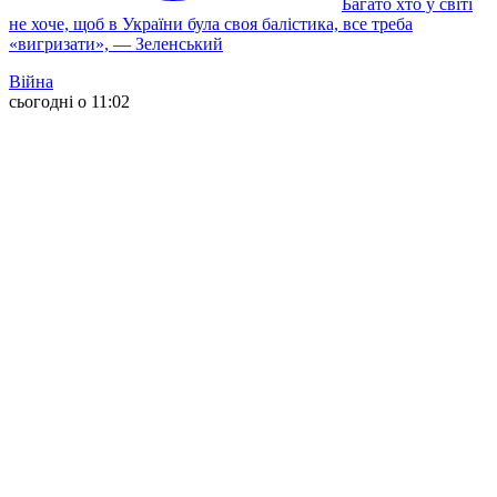
Багато хто у світі
не хоче, щоб в України була своя балістика, все треба
«вигризати», — Зеленський
Війна
сьогодні о 11:02