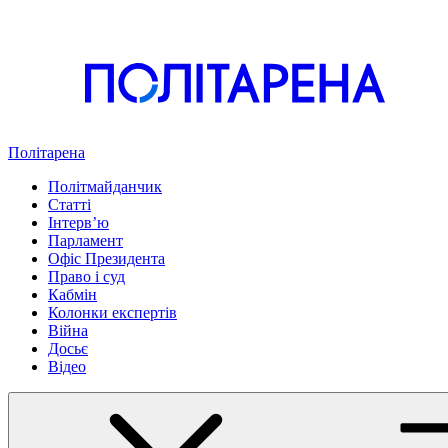
Політарена
Політмайданчик
Статті
Інтервʼю
Парламент
Офіс Президента
Право і суд
Кабмін
Колонки експертів
Війна
Досьє
Відео