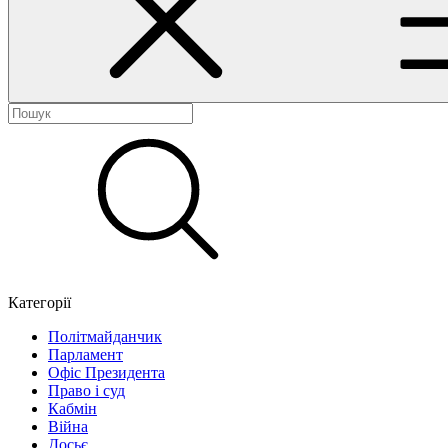
Категорії
Політмайданчик
Парламент
Офіс Президента
Право і суд
Кабмін
Війна
Досьє