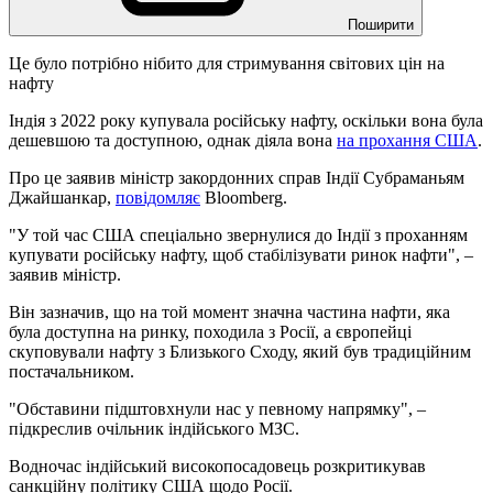
Поширити
Це було потрібно нібито для стримування світових цін на
нафту
Індія з 2022 року купувала російську нафту, оскільки вона була
дешевшою та доступною, однак діяла вона
на прохання США
.
Про це заявив міністр закордонних справ Індії Субраманьям
Джайшанкар,
повідомляє
Bloomberg.
"У той час США спеціально звернулися до Індії з проханням
купувати російську нафту, щоб стабілізувати ринок нафти", –
заявив міністр.
Він зазначив, що на той момент значна частина нафти, яка
була доступна на ринку, походила з Росії, а європейці
скуповували нафту з Близького Сходу, який був традиційним
постачальником.
"Обставини підштовхнули нас у певному напрямку", ‒
підкреслив очільник індійського МЗС.
Водночас індійський високопосадовець розкритикував
санкційну політику США щодо Росії.