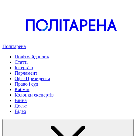
Політарена
Політмайданчик
Статті
Інтервʼю
Парламент
Офіс Президента
Право і суд
Кабмін
Колонки експертів
Війна
Досьє
Відео