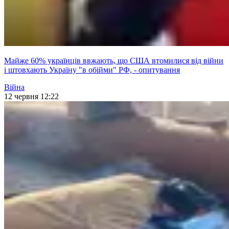
Майже 60% українців ввжають, що США втомилися від війни
і штовхають Україну "в обійми" РФ, - опитування
Війна
12 червня 12:22