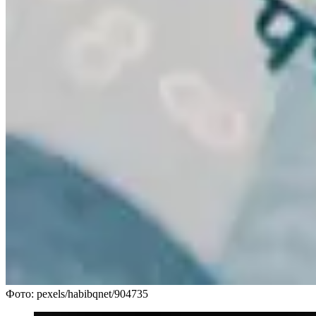
Фото: pexels/habibqnet/904735