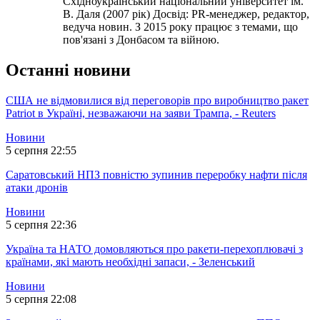
Східноукраїнський національний університет ім.
В. Даля (2007 рік) Досвід: PR-менеджер, редактор,
ведуча новин. З 2015 року працює з темами, що
пов'язані з Донбасом та війною.
Останні новини
США не відмовилися від переговорів про виробництво ракет
Patriot в Україні, незважаючи на заяви Трампа, - Reuters
Новини
5 серпня 22:55
Саратовський НПЗ повністю зупинив переробку нафти після
атаки дронів
Новини
5 серпня 22:36
Україна та НАТО домовляються про ракети-перехоплювачі з
країнами, які мають необхідні запаси, - Зеленський
Новини
5 серпня 22:08