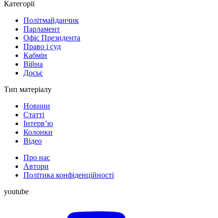
Категорії
Політмайданчик
Парламент
Офіс Президента
Право і суд
Кабмін
Війна
Досьє
Тип матеріалу
Новини
Статті
Інтерв’ю
Колонки
Відео
Про нас
Автори
Політика конфіденційності
youtube