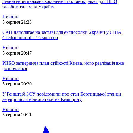
Зеленський вважає скорочення поставок ракет для ППО
засобом тиску на Україну
Новини
5 серпня 21:23
САП наполягає на заставі для експосолки України у США
Стефанішиної в 15 млн грн
Новини
5 серпня 20:47
РНБО затвердила план стійкості Києва, його реалізація вже
розпочалася
Новини
5 серпня 20:20
У Генштабі ЗСУ повідомили про стан Бортницької станції
аерації після нічної атаки на Київщину
Новини
5 серпня 20:11