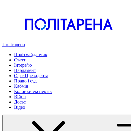
Політарена
Політмайданчик
Статті
Інтервʼю
Парламент
Офіс Президента
Право і суд
Кабмін
Колонки експертів
Війна
Досьє
Відео