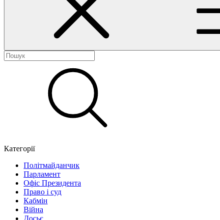
Категорії
Політмайданчик
Парламент
Офіс Президента
Право і суд
Кабмін
Війна
Досьє