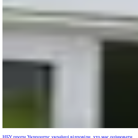
НБУ проти Укрпошти: українці відповіли, хто має оцінювати