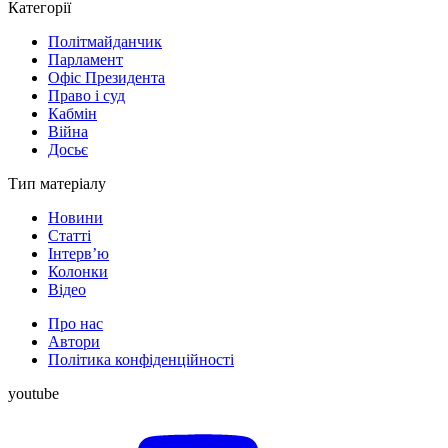
Категорії
Політмайданчик
Парламент
Офіс Президента
Право і суд
Кабмін
Війна
Досьє
Тип матеріалу
Новини
Статті
Інтерв’ю
Колонки
Відео
Про нас
Автори
Політика конфіденційності
youtube