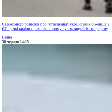
Єврокомісар розповів про "стиснення" українських біженців у
ЄС: деякі країни приховано примушують людей їхати додому
Війна
30 червня 14:25