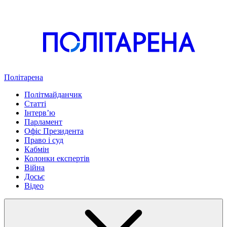
Політарена
Політмайданчик
Статті
Інтервʼю
Парламент
Офіс Президента
Право і суд
Кабмін
Колонки експертів
Війна
Досьє
Відео