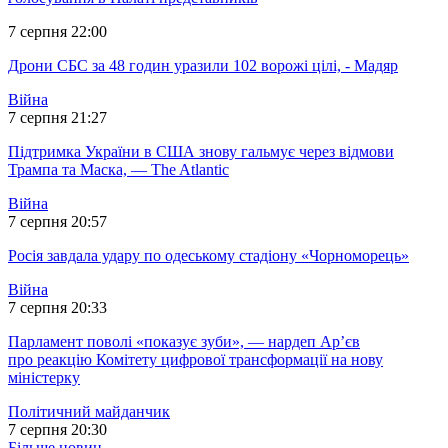
7 серпня 22:00
Дрони СБС за 48 годин уразили 102 ворожі цілі, - Мадяр
Війна
7 серпня 21:27
Підтримка України в США знову гальмує через відмови
Трампа та Маска, — The Atlantic
Війна
7 серпня 20:57
Росія завдала удару по одеському стадіону «Чорноморець»
Війна
7 серпня 20:33
Парламент поволі «показує зуби», — нардеп Ар’єв
про реакцію Комітету цифрової трансформації на нову
міністерку
Політичний майданчик
7 серпня 20:30
Більше новин