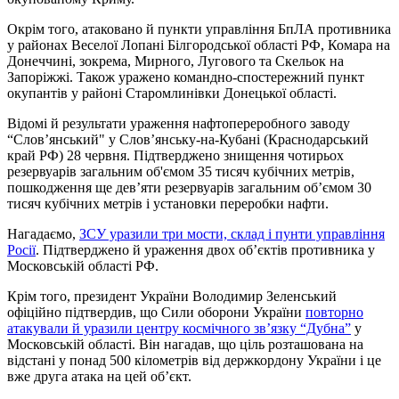
️Окрім того, атаковано й пункти управління БпЛА противника
у районах Веселої Лопані Білгородської області РФ, Комара на
Донеччині, зокрема, Мирного, Лугового та Скельок на
Запоріжжі.️ Також уражено командно-спостережний пункт
окупантів у районі Старомлинівки Донецької області.
Відомі й результати ураження нафтопереробного заводу
“Слов’янський" у Слов’янську-на-Кубані (Краснодарський
край РФ) 28 червня. Підтверджено знищення чотирьох
резервуарів загальним об'ємом 35 тисяч кубічних метрів,
пошкодження ще дев’яти резервуарів загальним обʼємом 30
тисяч кубічних метрів і установки переробки нафти.
Нагадаємо,
ЗСУ уразили три мости, склад і пунти управління
Росії
. Підтверджено й ураження двох об’єктів противника у
Московській області РФ.
Крім того, президент України Володимир Зеленський
офіційно підтвердив, що Сили оборони України
повторно
атакували й уразили центру космічного звʼязку “Дубна”
у
Московській області. Він нагадав, що ціль розташована на
відстані у понад 500 кілометрів від держкордону України і це
вже друга атака на цей об’єкт.