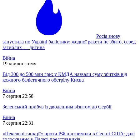
Росія знову
запустила по Україні балістику: жодної ракети не збито, серед
загиблих — дитина
Війна
19 хвилин тому
Від 300 до 500 млн грн: у КМДА назвали суму збитків від
кожного балістичного обстрілу Києва
Війна
7 серпня 22:58
Зеленський прибув із дводенним візитом до Сербії
Війна
7 серпня 22:31
«Пекельні санкції» проти РФ підтримали в Сенаті США: далі
голосування в Палаті представників