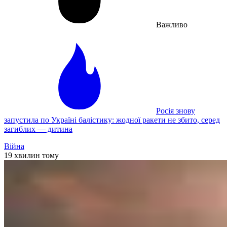
Важливо
Росія знову
запустила по Україні балістику: жодної ракети не збито, серед
загиблих — дитина
Війна
19 хвилин тому