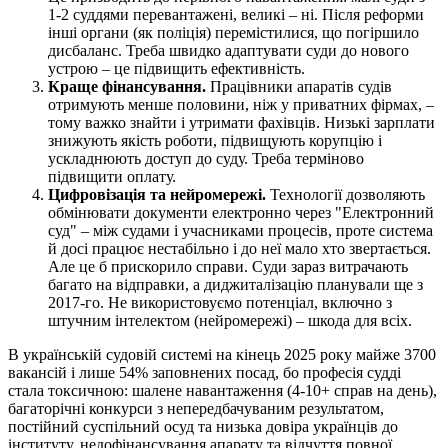
1-2 суддями перевантажені, великі – ні. Після реформи
інші органи (як поліція) перемістилися, що погіршило
дисбаланс. Треба швидко адаптувати суди до нового
устрою – це підвищить ефективність.
Краще фінансування.
Працівники апаратів судів
отримують менше половини, ніж у приватних фірмах, –
тому важко знайти і утримати фахівців. Низькі зарплати
знижують якість роботи, підвищують корупцію і
ускладнюють доступ до суду. Треба терміново
підвищити оплату.
Цифровізація та нейромережі.
Технології дозволяють
обмінювати документи електронно через "Електронний
суд" – між судами і учасниками процесів, проте система
й досі працює нестабільно і до неї мало хто звертається.
Але це б прискорило справи. Суди зараз витрачають
багато на відправки, а диджиталізацію планували ще з
2017-го. Не використовуємо потенціал, включно з
штучним інтелектом (нейромережі) – шкода для всіх.
В українській судовій системі на кінець 2025 року майже 3700
вакансій і лише 54% заповнених посад, бо професія судді
стала токсичною: шалене навантаження (4-10+ справ на день),
багаторічні конкурси з непередбачуваним результатом,
постійний суспільний осуд та низька довіра українців до
інституту, недофінансування апарату та відчуття повної