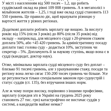
У місті з населенням від 500 тисяч – 1,2, що робить
суддівський оклад на рівні 109 008 гривень. А в мегаполісі з
мільйоном жителів – 1,25, і тоді вже оклад судді становить 113
550 гривень. Це правило діє, щоб врахувати різницю у
вартості життя у різних регіонах.
Додаткові доплати роблять зарплату ще вищою. За вислугу
років: від 15% (після 3 років) до 80% (після 35 років) від
окладу – наприклад, для місцевого судді з 20-річним стажем
доплата 50%, або +45 420 гривень. За адміністративну посаду
доплати такі: голова суду - додається 10%, заступник чи
секретар – 5%. Доплачують й за наукову ступінь, якщо вона є в
судді (кандидат, доктор наук).
Отже, мінімальна зарплата судді місцевого суду без доплат –
близько 91 тисячі гривень, але з урахуванням стажу, посади та
регіону вона легко сягає 150-200 тисяч гривень чи більше. Усе
це регулюється тільки спеціальним законом про судоустрій і
статус суддів (ст. 135), без втручання інших норм.
Але ж чому попри високу, порівняно з іншими професіями,
зарплату (середня з/п в Україні на грудень 2025 року
становить 27 тис. грн) катастрофічно не вистачає суддів у
системі, а кандидатів майже немає?