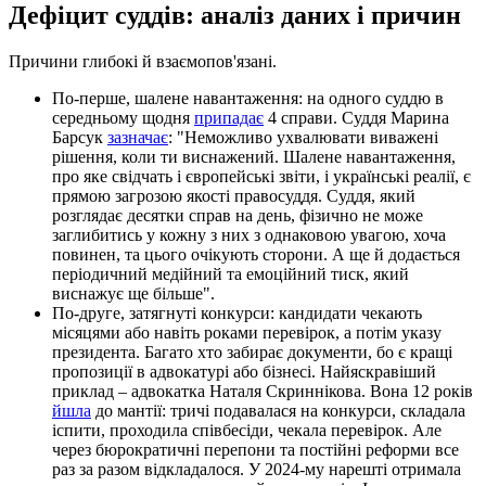
Дефіцит суддів: аналіз даних і причин
Причини глибокі й взаємопов'язані.
По-перше, шалене навантаження: на одного суддю в
середньому щодня
припадає
4 справи. Суддя Марина
Барсук
зазначає
: "Неможливо ухвалювати виважені
рішення, коли ти виснажений. Шалене навантаження,
про яке свідчать і європейські звіти, і українські реалії, є
прямою загрозою якості правосуддя. Суддя, який
розглядає десятки справ на день, фізично не може
заглибитись у кожну з них з однаковою увагою, хоча
повинен, та цього очікують сторони. А ще й додається
періодичний медійний та емоційний тиск, який
виснажує ще більше".
По-друге, затягнуті конкурси: кандидати чекають
місяцями або навіть роками перевірок, а потім указу
президента. Багато хто забирає документи, бо є кращі
пропозиції в адвокатурі або бізнесі. Найяскравіший
приклад – адвокатка Наталя Скриннікова. Вона 12 років
йшла
до мантії: тричі подавалася на конкурси, складала
іспити, проходила співбесіди, чекала перевірок. Але
через бюрократичні перепони та постійні реформи все
раз за разом відкладалося. У 2024-му нарешті отримала