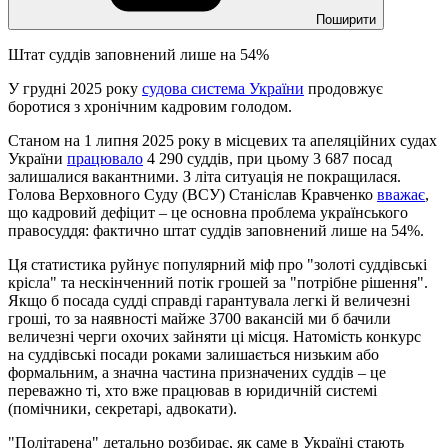
Поширити
Штат суддів заповнений лише на 54%
У грудні 2025 року
судова система України
продовжує
боротися з хронічним кадровим голодом.
Станом на 1 липня 2025 року в місцевих та апеляційних судах
України
працювало
4 290 суддів, при цьому 3 687 посад
залишалися вакантними. З літа ситуація не покращилася.
Голова Верховного Суду (ВСУ) Станіслав Кравченко
вважає
,
що кадровий дефіцит – це основна проблема українського
правосуддя: фактично штат суддів заповнений лише на 54%.
Ця статистика руйнує популярний міф про "золоті суддівські
крісла" та нескінченний потік грошей за "потрібне рішення".
Якщо б посада судді справді гарантувала легкі й величезні
гроші, то за наявності майже 3700 вакансій ми б бачили
величезні черги охочих зайняти ці місця. Натомість конкурс
на суддівські посади роками залишається низьким або
формальним, а значна частина призначених суддів – це
переважно ті, хто вже працював в юридичній системі
(помічники, секретарі, адвокати).
"Політарена" детально розбирає, як саме в Україні стають