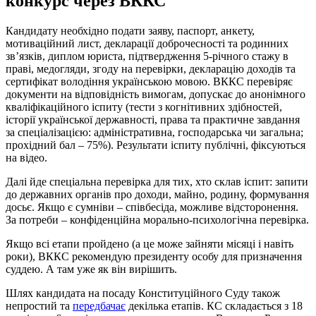
конкурс через ВККС
Кандидату необхідно подати заяву, паспорт, анкету,
мотиваційний лист, декларації доброчесності та родинних
зв’язків, диплом юриста, підтвердження 5-річного стажу в
праві, медогляди, згоду на перевірки, декларацію доходів та
сертифікат володіння українською мовою. ВККС перевіряє
документи на відповідність вимогам, допускає до анонімного
кваліфікаційного іспиту (тести з когнітивних здібностей,
історії української державності, права та практичне завдання
за спеціалізацією: адміністративна, господарська чи загальна;
прохідний бал – 75%). Результати іспиту публічні, фіксуються
на відео.
Далі йде спеціальна перевірка для тих, хто склав іспит: запити
до державних органів про доходи, майно, родину, формування
досьє. Якщо є сумніви – співбесіда, можливе відсторонення.
За потреби – конфіденційна морально-психологічна перевірка.
Якщо всі етапи пройдено (а це може зайняти місяці і навіть
роки), ВККС рекомендую президенту особу для призначення
суддею. А там уже як він вирішить.
Шлях кандидата на посаду Конституційного Суду також
непростий та
передбачає
декілька етапів. КС складається з 18