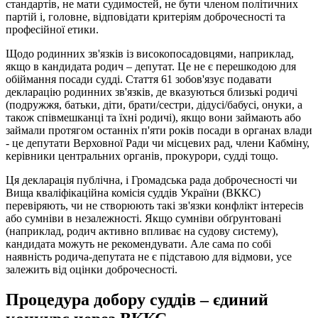
стандартів, не мати судимостей, не бути членом політичних
партій і, головне, відповідати критеріям доброчесності та
професійної етики.
Щодо родинних зв'язків із високопосадовцями, наприклад,
якщо в кандидата родич – депутат. Це не є перешкодою для
обіймання посади судді. Стаття 61 зобов'язує подавати
декларацію родинних зв'язків, де вказуються близькі родичі
(подружжя, батьки, діти, брати/сестри, дідусі/бабусі, онуки, а
також співмешканці та їхні родичі), якщо вони займають або
займали протягом останніх п'яти років посади в органах влади
- це депутати Верховної Ради чи місцевих рад, члени Кабміну,
керівники центральних органів, прокурори, судді тощо.
Ця декларація публічна, і Громадська рада доброчесності чи
Вища кваліфікаційна комісія суддів України (ВККС)
перевіряють, чи не створюють такі зв'язки конфлікт інтересів
або сумніви в незалежності. Якщо сумніви обґрунтовані
(наприклад, родич активно впливає на судову систему),
кандидата можуть не рекомендувати. Але сама по собі
наявність родича-депутата не є підставою для відмови, усе
залежить від оцінки доброчесності.
Процедура добору суддів – єдиний