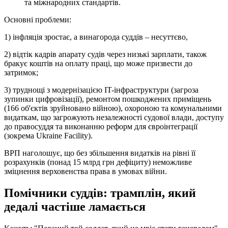
та міжнародних стандартів.
Основні проблеми:
1) інфляція зростає, а винагорода суддів – несуттєво,
2) відтік кадрів апарату судів через низькі зарплати, також
бракує коштів на оплату праці, що може призвести до
затримок;
3) труднощі з модернізацією IT-інфраструктури (загроза
зупинки цифровізації), ремонтом пошкоджених приміщень
(166 об'єктів зруйновано війною), охороною та комунальними
видаткам, що загрожують незалежності судової влади, доступу
до правосуддя та виконанню реформ для євроінтеграції
(зокрема Ukraine Facility).
ВРП наголошує, що без збільшення видатків на рівні її
розрахунків (понад 15 млрд грн дефіциту) неможливе
зміцнення верховенства права в умовах війни.
Помічники суддів: трамплін, який
дедалі частіше ламається