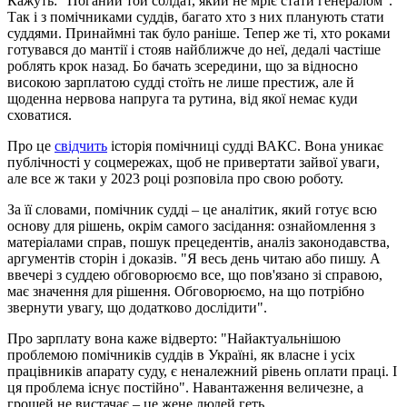
Кажуть: "Поганий той солдат, який не мріє стати генералом".
Так і з помічниками суддів, багато хто з них планують стати
суддями. Принаймні так було раніше. Тепер же ті, хто роками
готувався до мантії і стояв найближче до неї, дедалі частіше
роблять крок назад. Бо бачать зсередини, що за відносно
високою зарплатою судді стоїть не лише престиж, але й
щоденна нервова напруга та рутина, від якої немає куди
сховатися.
Про це
свідчить
історія помічниці судді ВАКС. Вона уникає
публічності у соцмережах, щоб не привертати зайвої уваги,
але все ж таки у 2023 році розповіла про свою роботу.
За її словами, помічник судді – це аналітик, який готує всю
основу для рішень, окрім самого засідання: ознайомлення з
матеріалами справ, пошук прецедентів, аналіз законодавства,
аргументів сторін і доказів. "Я весь день читаю або пишу. А
ввечері з суддею обговорюємо все, що пов'язано зі справою,
має значення для рішення. Обговорюємо, на що потрібно
звернути увагу, що додатково дослідити".
Про зарплату вона каже відверто: "Найактуальнішою
проблемою помічників суддів в Україні, як власне і усіх
працівників апарату суду, є неналежний рівень оплати праці. І
ця проблема існує постійно". Навантаження величезне, а
грошей не вистачає – це жене людей геть.