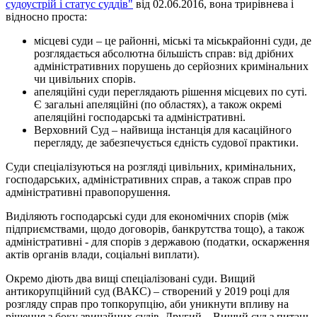
судоустрій і статус суддів"
від 02.06.2016, вона трирівнева і
відносно проста:
місцеві суди – це районні, міські та міськрайонні суди, де
розглядається абсолютна більшість справ: від дрібних
адміністративних порушень до серйозних кримінальних
чи цивільних спорів.
апеляційні суди переглядають рішення місцевих по суті.
Є загальні апеляційні (по областях), а також окремі
апеляційні господарські та адміністративні.
Верховний Суд – найвища інстанція для касаційного
перегляду, де забезпечується єдність судової практики.
Суди спеціалізуються на розгляді цивільних, кримінальних,
господарських, адміністративних справ, а також справ про
адміністративні правопорушення.
Виділяють господарські суди для економічних спорів (між
підприємствами, щодо договорів, банкрутства тощо), а також
адміністративні - для спорів з державою (податки, оскарження
актів органів влади, соціальні виплати).
Окремо діють два вищі спеціалізовані суди. Вищий
антикорупційний суд (ВАКС) – створений у 2019 році для
розгляду справ про топкорупцію, аби уникнути впливу на
рішення з боку звичайних судів. Другий – Вищий суд з питань