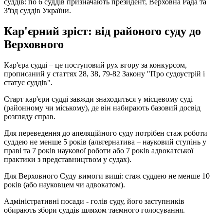
суддів: по 6 суддів призначають президент, Верховна Рада та
З'їзд суддів України.
Кар'єрний зріст: від районого суду до
Верховного
Кар'єра судді – це поступовий рух вгору за конкурсом,
прописаний у статтях 28, 38, 79-82 Закону "Про судоустрій і
статус суддів".
Старт кар'єри судді завжди знаходиться у місцевому суді
(районному чи міському), де він набирають базовий досвід
розгляду справ.
Для переведення до апеляційного суду потрібен стаж роботи
суддею не менше 5 років (альтернатива – науковий ступінь у
праві та 7 років наукової роботи або 7 років адвокатської
практики з представництвом у судах).
Для Верховного Суду вимоги вищі: стаж суддею не менше 10
років (або науковцем чи адвокатом).
Адміністративні посади - голів суду, його заступників
обирають збори суддів шляхом таємного голосування.