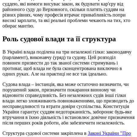
суддею, які вимоги висуває закон, як будувати кар'єру від
районного суду до Верховного, скільки платять суддям на
різних рівнях, чому професія втрачає привабливість попри
високі зарплати, та які реальні проблеми чекають на тих, хто
обирає мантію.
Роль судової влади та її структура
В Україні влада поділена на три незалежні гілки: законодавчу
(парламент), виконавчу (уряд) та судову. Цей розподіл
повинен призвести до так званої системи стримувань і
противаг, щоб влада не була сконцентрована виключно в
одних руках. Але на практиці не все так ідеально.
Судова влада – інстанція, яка може остаточно визначити, чи
порушений закон, призначити покарання винному чи
відновити справедливість. Без незалежних судів інші гілки
влади легко зловживають повноваженнями, що призводить до
несправедливості та втрати довіри суспільства. Конституція
України гарантує суддям недоторканність, забороняє будь-яке
втручання в їхню діяльність і встановлює довічне призначення
після перших років роботи, аби забезпечити незалежність.
Структура судової системи закріплена в
Законі України "Про