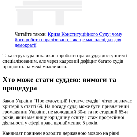
Читайте також:
Криза Конституційного Суду: чому
його робота паралізована, і які це має наслідки для
демократії
Така структура покликана зробити правосуддя доступним і
спеціалізованим, але через кадровий дефіцит багато судів
працюють на межі можливого.
Хто може стати суддею: вимоги та
процедура
Закон України "Про судоустрій і статус суддів" чітко визначає
критерії в статті 69. На посаду судді може бути призначений
громадянин України, не молодший 30-и та не старший 65-и
років, який має вищу юридичну освіту і стаж професійної
діяльності у сфері права щонайменше 5 років.
Кандидат повинен володіти державною мовою на рівні