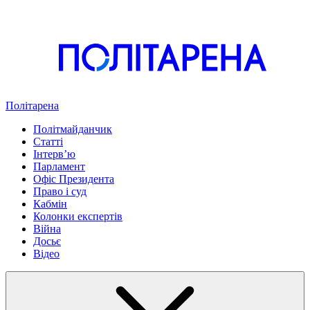
Політарена
Політмайданчик
Статті
Інтервʼю
Парламент
Офіс Президента
Право і суд
Кабмін
Колонки експертів
Війна
Досьє
Відео