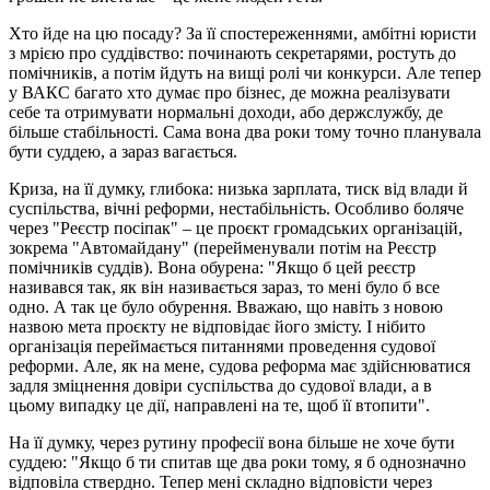
Хто йде на цю посаду? За її спостереженнями, амбітні юристи
з мрією про суддівство: починають секретарями, ростуть до
помічників, а потім йдуть на вищі ролі чи конкурси. Але тепер
у ВАКС багато хто думає про бізнес, де можна реалізувати
себе та отримувати нормальні доходи, або держслужбу, де
більше стабільності. Сама вона два роки тому точно планувала
бути суддею, а зараз вагається.
Криза, на її думку, глибока: низька зарплата, тиск від влади й
суспільства, вічні реформи, нестабільність. Особливо боляче
через "Реєстр посіпак" – це проєкт громадських організацій,
зокрема "Автомайдану" (перейменували потім на Реєстр
помічників суддів). Вона обурена: "Якщо б цей реєстр
називався так, як він називається зараз, то мені було б все
одно. А так це було обурення. Вважаю, що навіть з новою
назвою мета проєкту не відповідає його змісту. І нібито
організація переймається питаннями проведення судової
реформи. Але, як на мене, судова реформа має здійснюватися
задля зміцнення довіри суспільства до судової влади, а в
цьому випадку це дії, направлені на те, щоб її втопити".
На її думку, через рутину професії вона більше не хоче бути
суддею: "Якщо б ти спитав ще два роки тому, я б однозначно
відповіла ствердно. Тепер мені складно відповісти через