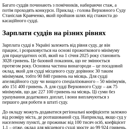
Багато суддів починають з помічників, набираючи стаж, а
потім проходять конкурси. Приклад - голова Верховного Суду
Станіслав Кравченко, який пройшов шлях від стажиста до
касаційного судді.
Зарплати суддів на різних рівнях
Зарплата судді в Україні залежить від рівня суду, де він
працює, і розраховується на основі прожиткового мінімуму
для працездатних осіб, який на 1 січня 2025 року становить
3028 гривень. Це базовий показник, що не змінюється
протягом року. Основна частина винагороди – це посадовий
оклад, який для судді місцевого суду дорівнює 30 таким
мінімумам, тобто 90 840 гривень на місяць. Для судді
апеляційного суду чи вищого спеціалізованого – 50 мінімумів,
або 151 400 гривень. А для судді Верховного Суду – аж 75
мінімумів, що дає 227 100 гривень на місяць. Ці суми без
урахування додаткових доплат, і вони виплачуються з
першого дня роботи в штаті суду.
До окладу можуть додаватися регіональні коефіцієнти залежно
від розміру міста, де розташований суд. Наприклад, якщо суд у
населеному пункті, де проживає від 100 тисяч осіб, коефіцієнт
1,1 – отже, оклад для місцевого судді зросте до 99 924 гривень.