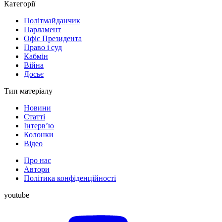
Категорії
Політмайданчик
Парламент
Офіс Президента
Право і суд
Кабмін
Війна
Досьє
Тип матеріалу
Новини
Статті
Інтерв’ю
Колонки
Відео
Про нас
Автори
Політика конфіденційності
youtube