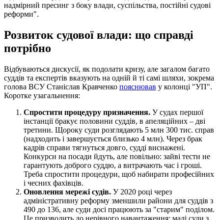
надмірний пресинг з боку влади, суспільства, постійні судові
реформи".
Розвиток судової влади: що справді
потрібно
Відбуваються дискусії, як подолати кризу, але загалом багато
суддів та експертів вказують на одній й ті самі шляхи, зокрема
голова ВСУ Станіслав Кравченко
пояснював
у колонці "УП".
Коротке узагальнення:
Спростити процедуру призначення.
У судах першої
інстанції бракує половини суддів, в апеляційних – дві
третини. Щороку суди розглядають 5 млн 300 тис. справ
(надходить і завершується близько 4 млн). Через брак
кадрів справи тягнуться довго, судді виснажені.
Конкурси на посади йдуть, але повільно: зайві тести не
гарантують доброго суддю, а витрачають час і гроші.
Треба спростити процедури, щоб набирати професійних
і чесних фахівців.
Оновлення мережі судів.
У 2020 році через
адміністративну реформу зменшили райони для суддів з
490 до 136, але суди досі працюють за "старим" поділом.
Це призводить до нерівного навантаження: малі суди з