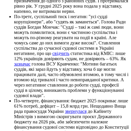
призначення до одного з районних судів. І протрималася
рівно рік. У грудні 2025 року вона подала у відставку,
напевно, не витримали нерви.
По-третє, суспільний тиск і негатив: "усі судді
корупціонери", або "судять як заманеться". Голова Ради
суддів Богдан Мончак: "Судді – такі ж самі люди, вони
можуть помилитися, вони є частиною суспільства і
можуть по-різному реагувати на події в країні. Але
чомусь саме до них вимоги дуже високі". Ставлення
суспільства до сучасної судової системи в Україні
негативне, про що
свідчить
статистика від КМІС: лише
12% українців довіряють судам, не довіряють – 63%. Як
зазначає
голова ВСУ Кравченко: "Мотиви багатьох
суддів, які зараз йдуть у відставку, хоча б ще могли
працювати далі, часто обумовлені втомою, в тому числі і
втомою від тривалої і часто невиправданої критики. А
через негативне ставлення до роботи судді, професії
судді в цілому, виникають проблеми у функціонуванні
судової влади".
По-четверте, фінансування: бюджет 2025 покриває лише
61% потреб, дефіцит – 15,8 млрд грн. Нещодавно Вища
рада правосуддя України
звернулася
до Кабінету
Міністрів з вимогою скоригувати проєкт Державного
бюджету на 2026 рік, аби забезпечити належне
фінансування судової системи відповідно до Конституції