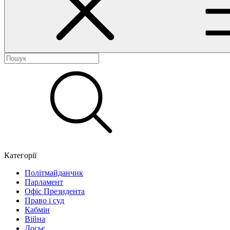
Категорії
Політмайданчик
Парламент
Офіс Президента
Право і суд
Кабмін
Війна
Досьє