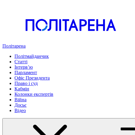
Політарена
Політмайданчик
Статті
Інтервʼю
Парламент
Офіс Президента
Право і суд
Кабмін
Колонки експертів
Війна
Досьє
Відео