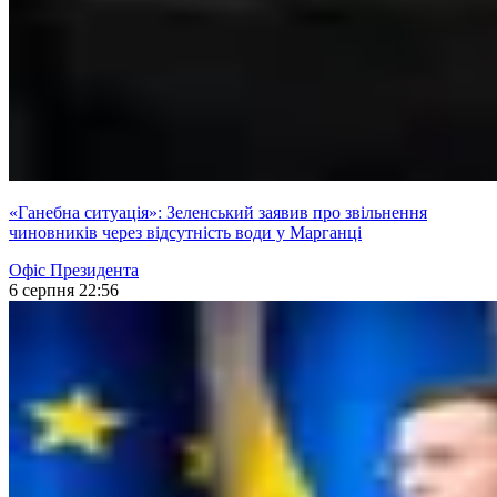
«Ганебна ситуація»: Зеленський заявив про звільнення
чиновників через відсутність води у Марганці
Офіс Президента
6 серпня 22:56