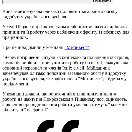
Поширити
Вона забезпечувала близько половини загального обсягу
видобутку українського вугілля
У селі Піщане під Покровськом керівництво шахти вирішило
припинити її роботу через наближення фронту і небезпеку для
працівників.
Про це повідомили у компанії
"Метінвест"
.
"Через погіршення ситуації з безпекою та посилення обстрілів,
компанія вирішила призупинити роботу на шахті, евакуювала
основний персонал та членів їхніх сімей. Майданчик
забезпечував близько половини загального обсягу видобутку
українського вугілля, яке здійснював "Метінвест", - йдеться у
повідомленні.
У компанії додали, що остаточний вплив призупинення
роботи на шахті під Покровськом в Піщаному досі оцінюють,
а рішення про відновлення роботи ухвалюватимуть "залежно
від ситуації на фронті".