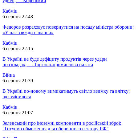
удвічі, — Корецький
Кабмін
6 серпня 22:48
Федоров розраховує повернутися на посаду міністра оборони:
«У нас завжди є шанси»
Кабмін
6 серпня 22:15
В Україні не буде дефіциту продуктів через удари
по складах, — Торгово-промислова палата
Війна
6 серпня 21:39
В Україні по-новому вимикатимуть світло взимку та влітку:
що змінилося
Кабмін
6 серпня 21:07
Зеленський про іноземні компоненти в російській зброї:
"Готуємо обмеження для оборонного сектору РФ"