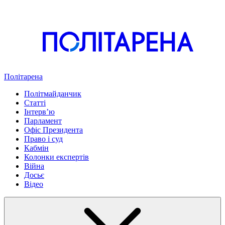
Політарена
Політмайданчик
Статті
Інтервʼю
Парламент
Офіс Президента
Право і суд
Кабмін
Колонки експертів
Війна
Досьє
Відео