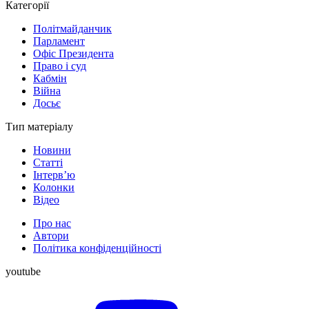
Категорії
Політмайданчик
Парламент
Офіс Президента
Право і суд
Кабмін
Війна
Досьє
Тип матеріалу
Новини
Статті
Інтерв’ю
Колонки
Відео
Про нас
Автори
Політика конфіденційності
youtube