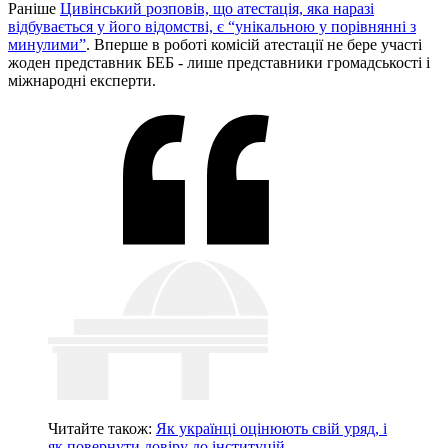
Раніше
Цивінський розповів, що атестація, яка наразі
відбувається у його відомстві, є “унікальною у порівнянні з
минулими”
. Вперше в роботі комісій атестації не бере участі
жоден представник БЕБ - лише представники громадськості і
міжнародні експерти.
Читайте також:
Як українці оцінюють свій уряд, і
як повернути довіру до інституцій