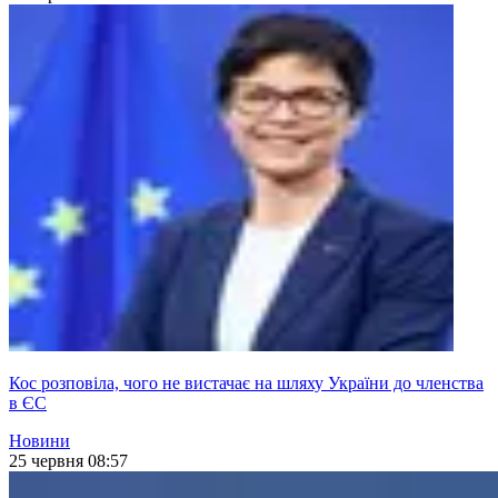
Кос розповіла, чого не вистачає на шляху України до членства
в ЄС
Новини
25 червня 08:57