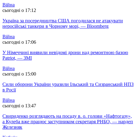
Війна
сьогодні о 17:12
Україна за посередництва США погодилася не атакувати
неросійські танкери в Чорному морі, — Bloomberg
Війна
сьогодні о 17:06
У Німеччині виявили невідомі дрони над ремонтною базою
Patriot, — ЗМІ
Війна
сьогодні о 15:00
Сили оборони України уразили Ільський та Сизранський НПЗ
в Росії
Війна
сьогодні о 13:47
Свириденко розглядають на посаду в. о. голови «Нафтогазу»,
а Кулеба вже працює заступником секретаря РНБО, — нардеп
Железняк