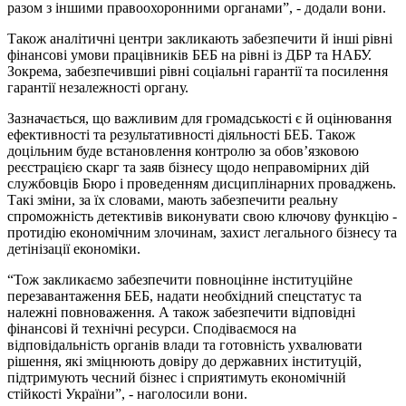
разом з іншими правоохоронними органами”, - додали вони.
Також аналітичні центри закликають забезпечити й інші рівні
фінансові умови працівників БЕБ на рівні із ДБР та НАБУ.
Зокрема, забезпечившиі рівні соціальні гарантії та посилення
гарантії незалежності органу.
Зазначається, що важливим для громадськості є й оцінювання
ефективності та результативності діяльності БЕБ. Також
доцільним буде встановлення контролю за обов’язковою
реєстрацією скарг та заяв бізнесу щодо неправомірних дій
службовців Бюро і проведенням дисциплінарних проваджень.
Такі зміни, за їх словами, мають забезпечити реальну
спроможність детективів виконувати свою ключову функцію -
протидію економічним злочинам, захист легального бізнесу та
детінізації економіки.
“Тож закликаємо забезпечити повноцінне інституційне
перезавантаження БЕБ, надати необхідний спецстатус та
належні повноваження. А також забезпечити відповідні
фінансові й технічні ресурси. Сподіваємося на
відповідальність органів влади та готовність ухвалювати
рішення, які зміцнюють довіру до державних інституцій,
підтримують чесний бізнес і сприятимуть економічній
стійкості України”, - наголосили вони.