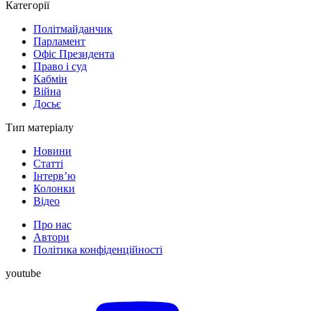
Категорії
Політмайданчик
Парламент
Офіс Президента
Право і суд
Кабмін
Війна
Досьє
Тип матеріалу
Новини
Статті
Інтерв’ю
Колонки
Відео
Про нас
Автори
Політика конфіденційності
youtube