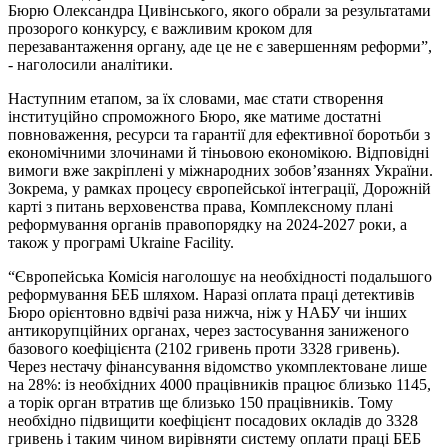
Бюрю Олександра Цивінського, якого обрали за результатами
прозорого конкурсу, є важливим кроком для
перезавантаження органу, аде це не є завершенням реформи”,
- наголосили аналітики.
Наступним етапом, за їх словами, має стати створення
інституційно спроможного Бюро, яке матиме достатні
повноваження, ресурси та гарантії для ефективної боротьби з
економічними злочинами й тіньовою економікою. Відповідні
вимоги вже закріплені у міжнародних зобов’язаннях України.
Зокрема, у рамках процесу європейської інтеграції, Дорожній
карті з питань верховенства права, Комплексному плані
реформування органів правопорядку на 2024-2027 роки, а
також у програмі Ukraine Facility.
“Європейська Комісія наголошує на необхідності подальшого
реформування БЕБ шляхом. Наразі оплата праці детективів
Бюро орієнтовно вдвічі раза нижча, ніж у НАБУ чи інших
антикорупційних органах, через застосування заниженого
базового коефіцієнта (2102 гривень проти 3328 гривень).
Через нестачу фінансування відомство укомплектоване лише
на 28%: із необхідних 4000 працівників працює близько 1145,
а торік орган втратив ще близько 150 працівників. Тому
необхідно підвищити коефіцієнт посадових окладів до 3328
гривень і таким чином вирівняти систему оплати праці БЕБ