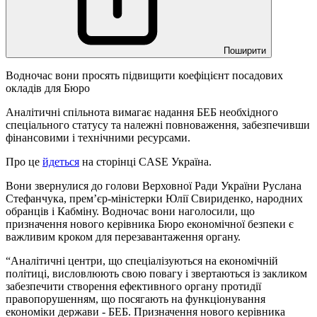
Поширити
Водночас вони просять підвищити коефіцієнт посадових
окладів для Бюро
Аналітичні спільнота вимагає надання БЕБ необхідного
спеціального статусу та належні повноваження, забезпечивши
фінансовими і технічними ресурсами.
Про це
йдеться
на сторінці CASE Україна.
Вони звернулися до голови Верховної Ради України Руслана
Стефанчука, прем’єр-міністерки Юлії Свириденко, народних
обранців і Кабміну. Водночас вони наголосили, що
призначення нового керівника Бюро економічної безпеки є
важливим кроком для перезавантаження органу.
“Аналітичні центри, що спеціалізуються на економічній
політиці, висловлюють свою повагу і звертаються із закликом
забезпечити створення ефективного органу протидії
правопорушенням, що посягають на функціонування
економіки держави - БЕБ. Призначення нового керівника