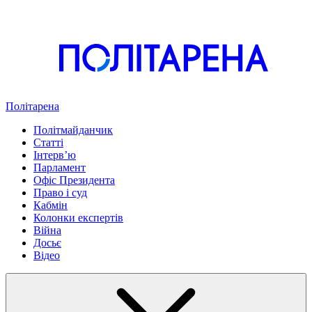
Політарена
Політмайданчик
Статті
Інтервʼю
Парламент
Офіс Президента
Право і суд
Кабмін
Колонки експертів
Війна
Досьє
Відео