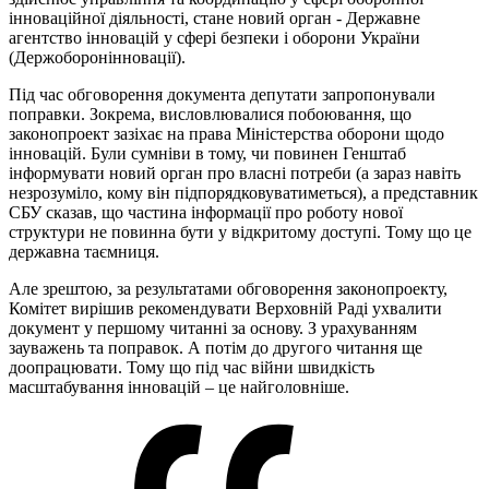
інноваційної діяльності, стане новий орган - Державне
агентство інновацій у сфері безпеки і оборони України
(Держоборонінновації).
Під час обговорення документа депутати запропонували
поправки. Зокрема, висловлювалися побоювання, що
законопроект зазіхає на права Міністерства оборони щодо
інновацій. Були сумніви в тому, чи повинен Генштаб
інформувати новий орган про власні потреби (а зараз навіть
незрозуміло, кому він підпорядковуватиметься), а представник
СБУ сказав, що частина інформації про роботу нової
структури не повинна бути у відкритому доступі. Тому що це
державна таємниця.
Але зрештою, за результатами обговорення законопроекту,
Комітет вирішив рекомендувати Верховній Раді ухвалити
документ у першому читанні за основу. З урахуванням
зауважень та поправок. А потім до другого читання ще
доопрацювати. Тому що під час війни швидкість
масштабування інновацій – це найголовніше.