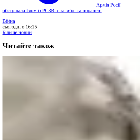
Армія Росії
обстрілала Ізюм із РСЗВ: є загиблі та поранені
Війна
сьогодні о 16:15
Більше новин
Читайте також