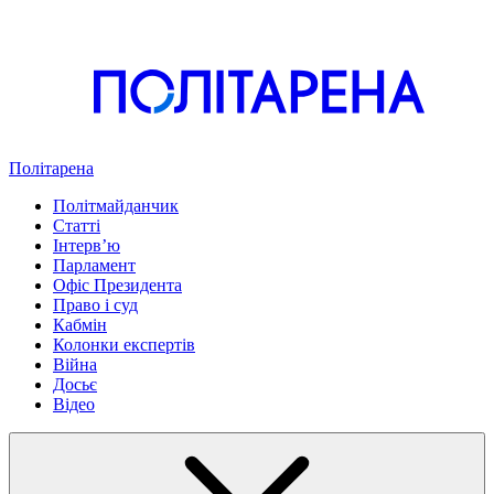
Політарена
Політмайданчик
Статті
Інтервʼю
Парламент
Офіс Президента
Право і суд
Кабмін
Колонки експертів
Війна
Досьє
Відео