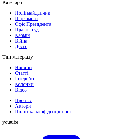
Категорії
Політмайданчик
Парламент
Офіс Президента
Право і суд
Кабмін
Війна
Досьє
Тип матеріалу
Новини
Статті
Інтерв’ю
Колонки
Відео
Про нас
Автори
Політика конфіденційності
youtube