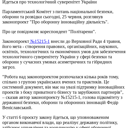
Йдеться про технологічний суверенітет України
Парламентський Комітет з питань національної безпеки,
оборони та розвідки сьогодні, 25 червня, розглянув
законопроект "Про оборонну інноваційну діяльність".
Про це повідомляє кореспондент "Політарени".
Законопроект
№15215-1
внесли до Верховної Ради 4 травня,
його мета - створення правових, організаційних, наукових,
освітніх, технологічних та економічних умов для забезпечення
технологічного суверенітету України у сфері безпеки та
оборони у сучасних умовах асиметричних та гібридних
загроз.
"Робота над законопроектом розпочалася кілька років тому,
спільно з групою українських вчених та практиків. Це
системний документ, він має на увазі підтримку інноваційних
проектів з боку приватного бізнесу та зарубіжних партнерів",
– сказав автор законопроекту №15215-1, голова підкомітету з
державної безпеки, оборони та оборонних інновацій Федір
Веніславський.
У статті 6 проєкту закону йдеться, що уповноваженим
органом виконавчої влади, що реалізує державну політику,
здійснює управління та координацію у сфері оборонної