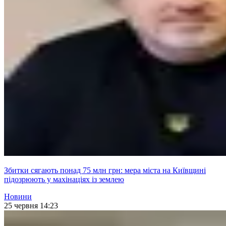
Збитки сягають понад 75 млн грн: мера міста на Київщині
підозрюють у махінаціях із землею
Новини
25 червня 14:23