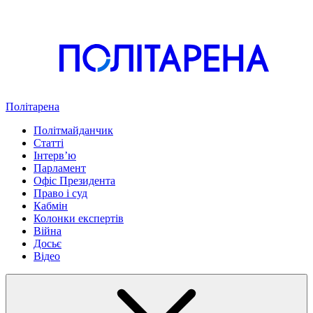
Політарена
Політмайданчик
Статті
Інтервʼю
Парламент
Офіс Президента
Право і суд
Кабмін
Колонки експертів
Війна
Досьє
Відео