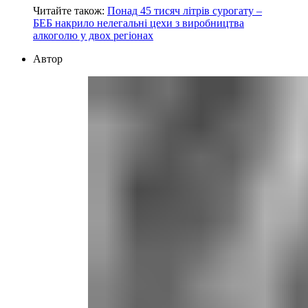
Читайте також:
Понад 45 тисяч літрів сурогату –
БЕБ накрило нелегальні цехи з виробництва
алкоголю у двох регіонах
Автор