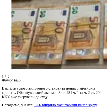
(1/1)
Фото: БЕБ
Вартість усього вилученого становить понад 8 мільйонів
гривень. Обвинувальний акт за ч. 3 ст. 28 і ч. 1 та ч. 2 ст. 204
ККУ вже скерували до суду.
Нагадаємо, у Києві
БЕБ викрило масштабний канал збуту