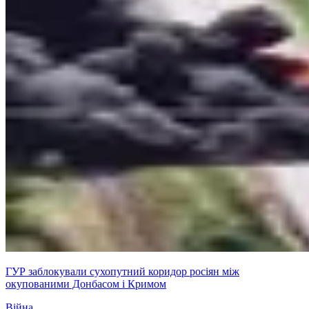
ГУР заблокували сухопутний коридор росіян між
окупованими Донбасом і Кримом
Війна