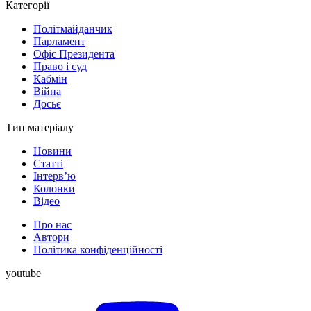
Категорії
Політмайданчик
Парламент
Офіс Президента
Право і суд
Кабмін
Війна
Досьє
Тип матеріалу
Новини
Статті
Інтерв’ю
Колонки
Відео
Про нас
Автори
Політика конфіденційності
youtube