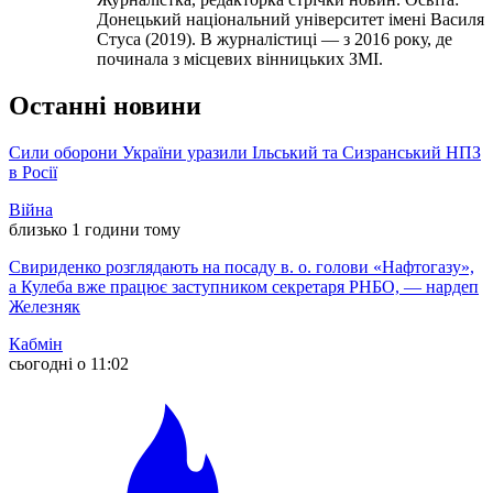
Донецький національний університет імені Василя
Стуса (2019). В журналістиці — з 2016 року, де
починала з місцевих вінницьких ЗМІ.
Останні новини
Сили оборони України уразили Ільський та Сизранський НПЗ
в Росії
Війна
близько 1 години тому
Свириденко розглядають на посаду в. о. голови «Нафтогазу»,
а Кулеба вже працює заступником секретаря РНБО, — нардеп
Железняк
Кабмін
сьогодні о 11:02