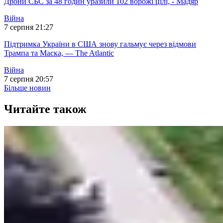
Дрони СБС за 48 годин уразили 102 ворожі цілі, - Мадяр
Війна
7 серпня 21:27
Підтримка України в США знову гальмує через відмови
Трампа та Маска, — The Atlantic
Війна
7 серпня 20:57
Більше новин
Читайте також