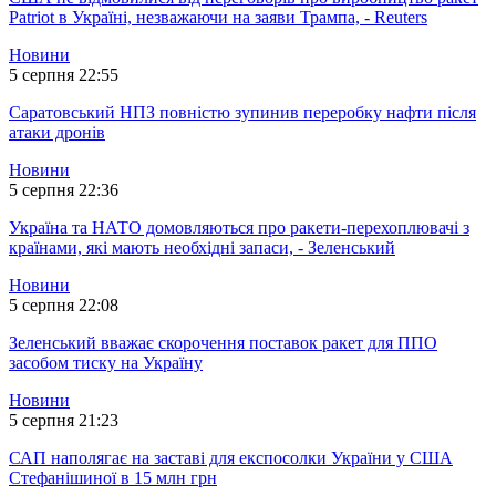
Patriot в Україні, незважаючи на заяви Трампа, - Reuters
Новини
5 серпня 22:55
Саратовський НПЗ повністю зупинив переробку нафти після
атаки дронів
Новини
5 серпня 22:36
Україна та НАТО домовляються про ракети-перехоплювачі з
країнами, які мають необхідні запаси, - Зеленський
Новини
5 серпня 22:08
Зеленський вважає скорочення поставок ракет для ППО
засобом тиску на Україну
Новини
5 серпня 21:23
САП наполягає на заставі для експосолки України у США
Стефанішиної в 15 млн грн