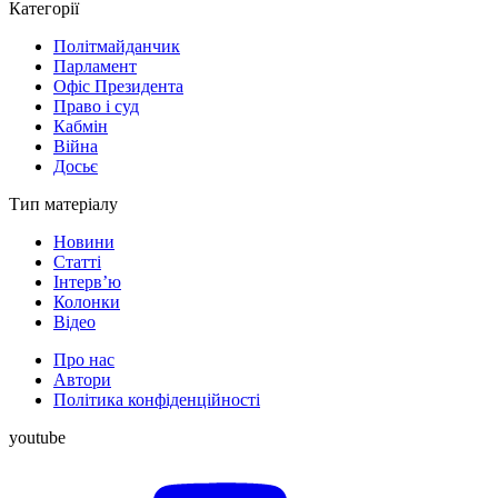
Категорії
Політмайданчик
Парламент
Офіс Президента
Право і суд
Кабмін
Війна
Досьє
Тип матеріалу
Новини
Статті
Інтерв’ю
Колонки
Відео
Про нас
Автори
Політика конфіденційності
youtube