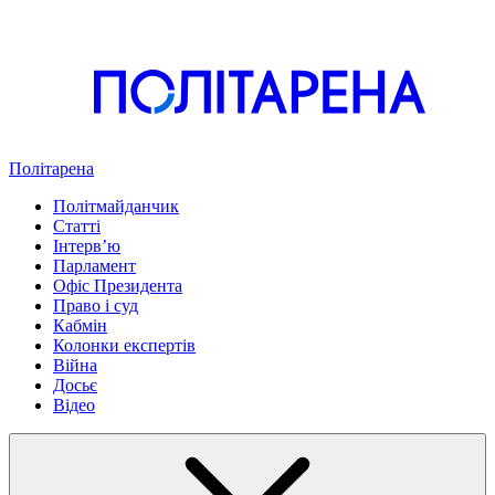
Політарена
Політмайданчик
Статті
Інтервʼю
Парламент
Офіс Президента
Право і суд
Кабмін
Колонки експертів
Війна
Досьє
Відео