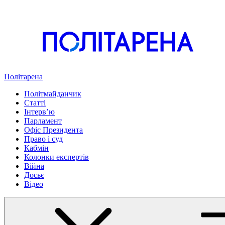
Політарена
Політмайданчик
Статті
Інтервʼю
Парламент
Офіс Президента
Право і суд
Кабмін
Колонки експертів
Війна
Досьє
Відео