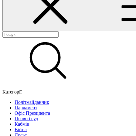
Категорії
Політмайданчик
Парламент
Офіс Президента
Право і суд
Кабмін
Війна
Досьє