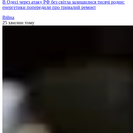
В Одесі через атаку РФ без світла залишилися тисячі родин:
енергетики попередили про тривалий ремонт
Війна
25 хвилин тому