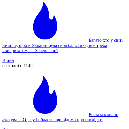
Багато хто у світі
не хоче, щоб в України була своя балістика, все треба
«вигризати», — Зеленський
Війна
сьогодні о 11:02
Росія масовано
атакувала Одесу і область: що відомо про наслідки