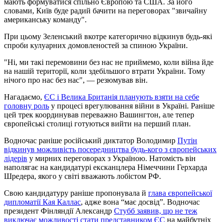
мають формуватися спільно Європою та США. За його
словами, Київ буде радий бачити на переговорах "звичайну
американську команду".
При цьому Зеленський вкотре категорично відкинув будь-які
спроби кулуарних домовленостей за спиною України.
"Ні, ми такі перемовини без нас не приймемо, коли війна йде
на нашій території, коли здебільшого втрати України. Тому
нічого про нас без нас", — резюмував він.
Нагадаємо,
ЄС і Велика Британія планують взяти на себе
головну роль
у процесі врегулювання війни в Україні. Раніше
цей трек координував переважно Вашингтон, але тепер
європейські столиці готуються вийти на перший план.
Водночас раніше російський диктатор Володимир
Путін
відкинув можливість посередництва будь-кого з європейських
лідерів
у мирних переговорах з Україною. Натомість він
наполягає на кандидатурі ексканцлера Німеччини Герхарда
Шредера, якого у світі вважають лобістом РФ.
Свою кандидатуру раніше пропонувала й
глава європейської
дипломатії Кая Каллас
, адже вона “має досвід”. Водночас
президент Фінляндії Александр
Стубб заявив, що не теж
виключає можливості стати представником ЄС
на майбутніх