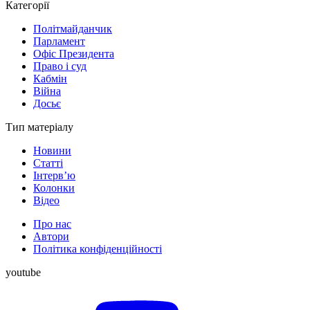
Категорії
Політмайданчик
Парламент
Офіс Президента
Право і суд
Кабмін
Війна
Досьє
Тип матеріалу
Новини
Статті
Інтерв’ю
Колонки
Відео
Про нас
Автори
Політика конфіденційності
youtube