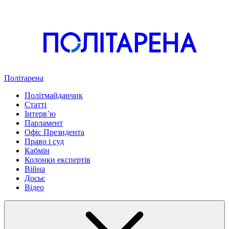
Політарена
Політмайданчик
Статті
Інтервʼю
Парламент
Офіс Президента
Право і суд
Кабмін
Колонки експертів
Війна
Досьє
Відео