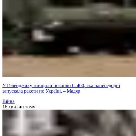
У Геленджику знищили позицію С-400, яка напередодні
запускала ракети по Україні, – Мадяр
Війна
16 хвилин тому