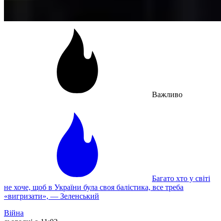
Важливо
Багато хто у світі
не хоче, щоб в України була своя балістика, все треба
«вигризати», — Зеленський
Війна