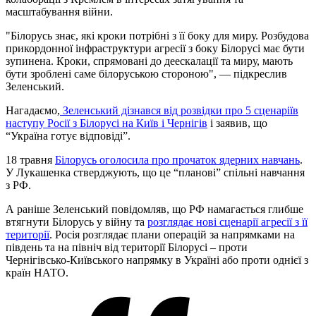
масштабування війни.
"Білорусь знає, які кроки потрібні з її боку для миру. Розбудова
прикордонної інфраструктури агресії з боку Білорусі має бути
зупинена. Кроки, спрямовані до деескалації та миру, мають
бути зроблені саме білоруською стороною", — підкреслив
Зеленський.
Нагадаємо,
Зеленський дізнався від розвідки про 5 сценаріїв
наступу Росії з Білорусі на Київ і Чернігів
і заявив, що
“Україна готує відповіді”.
18 травня
Білорусь оголосила про прочаток ядерних навчань
.
У Лукашенка стверджують, що це “планові” спільні навчання
з РФ.
А раніше Зеленський повідомляв, що РФ намагається глибше
втягнути Білорусь у війну та
розглядає нові сценарії агресії з її
території
. Росія розглядає плани операцій за напрямками на
південь та на північ від території Білорусі – проти
Чернігівсько-Київського напрямку в Україні або проти однієї з
країн НАТО.