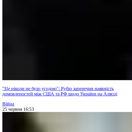
"Це ніколи не було угодою": Рубіо заперечив наявність
домовленостей між США та РФ щодо України на Алясці
Війна
25 червня 16:53