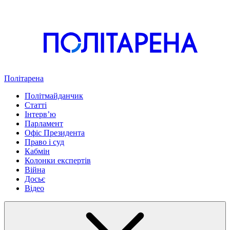
Політарена
Політмайданчик
Статті
Інтервʼю
Парламент
Офіс Президента
Право і суд
Кабмін
Колонки експертів
Війна
Досьє
Відео