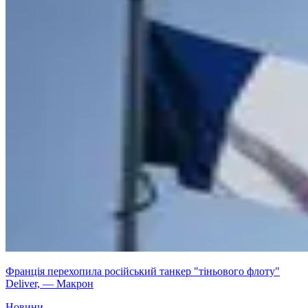
Франція перехопила російський танкер "тіньового флоту"
Deliver, — Макрон
Новини