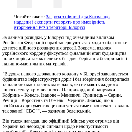
Читайте також:
Загроза з півночі для Києва: що
нардепи і експерти говорять про ймовірність
вторгнення РФ з території Білорусі
За даними розвідки, у Білорусі під очевидним впливом
Російської Федерації наразі завершуються заходи з підготовки
до потенційного розширення агресії. Зокрема, вздовж
українського кордону фіксується фінальний етап будівництва
нових доріг, а також великих баз для зберігання боєприпасів і
паливно-мастильних матеріалів.
"Вздовж нашого державного кордону у Білорусі завершується
будівництво інфраструктури доріг і баз зберігання боєприпасів
та паливно-мастильних матеріалів, які не мають жодного
іншого сенсу, крім воєнного. Це прикордонні напрямки
Кобринь – Ковель, Іванове – Маневичі, Лунинець – Сарни,
Речиця – Коростень та Гомель – Чернігів. Знаємо, що в
російських документах це описується саме в контексті завдань
так званої "СВО"", — зазначив Зеленський.
Він також нагадав, що офіційний Мінськ уже отримав від
України всі необхідні сигнали щодо недопустимості
колаборації з Кремлем в інтересах затягування та