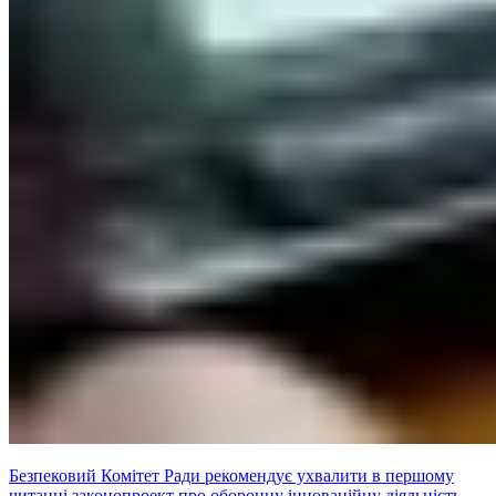
Безпековий Комітет Ради рекомендує ухвалити в першому
читанні законопроект про оборонну інноваційну діяльність