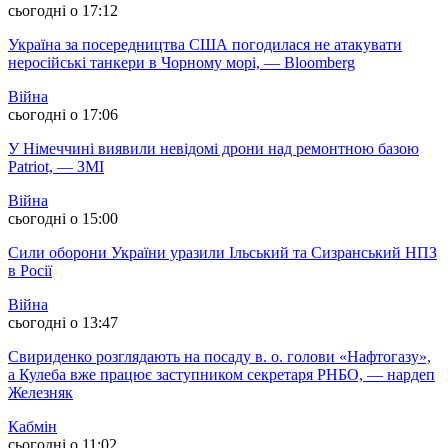
сьогодні о 17:12
Україна за посередництва США погодилася не атакувати
неросійські танкери в Чорному морі, — Bloomberg
Війна
сьогодні о 17:06
У Німеччині виявили невідомі дрони над ремонтною базою
Patriot, — ЗМІ
Війна
сьогодні о 15:00
Сили оборони України уразили Ільський та Сизранський НПЗ
в Росії
Війна
сьогодні о 13:47
Свириденко розглядають на посаду в. о. голови «Нафтогазу»,
а Кулеба вже працює заступником секретаря РНБО, — нардеп
Железняк
Кабмін
сьогодні о 11:02