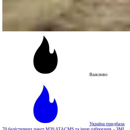
Важливо
Україна придбала
70 балістичних ракет M39 ATACMS та інше озброєння, - ЗМІ