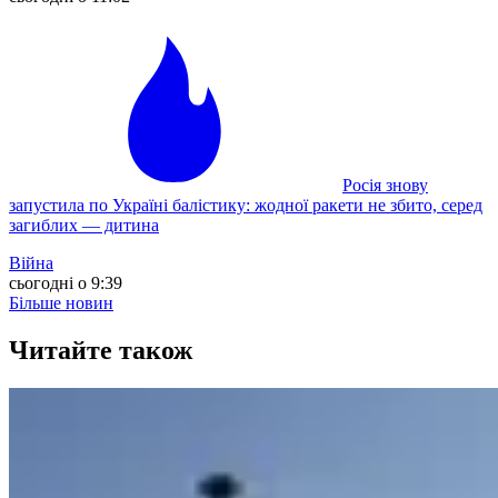
Росія знову
запустила по Україні балістику: жодної ракети не збито, серед
загиблих — дитина
Війна
сьогодні о 9:39
Більше новин
Читайте також