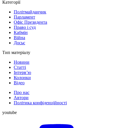
Категорії
Політмайданчик
Парламент
Офіс Президента
Право і суд
Кабмін
Війна
Досьє
Тип матеріалу
Новини
Статті
Інтерв’ю
Колонки
Відео
Про нас
Автори
Політика конфіденційності
youtube