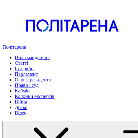
Політарена
Політмайданчик
Статті
Інтервʼю
Парламент
Офіс Президента
Право і суд
Кабмін
Колонки експертів
Війна
Досьє
Відео