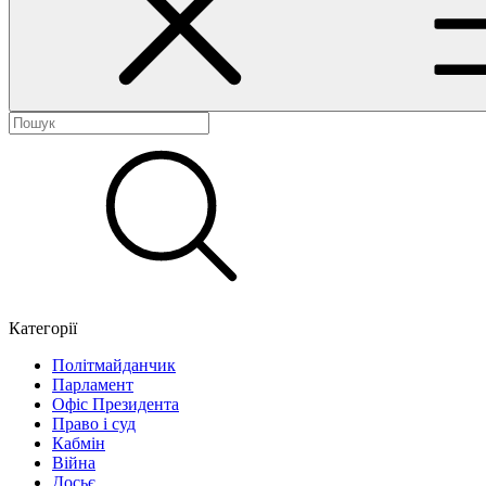
Категорії
Політмайданчик
Парламент
Офіс Президента
Право і суд
Кабмін
Війна
Досьє