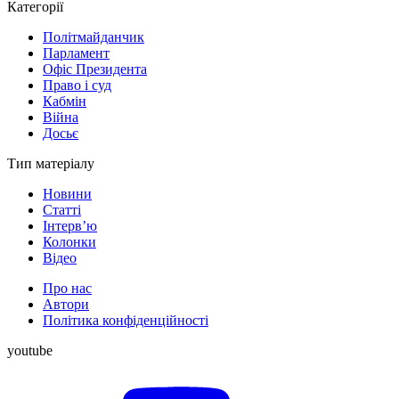
Категорії
Політмайданчик
Парламент
Офіс Президента
Право і суд
Кабмін
Війна
Досьє
Тип матеріалу
Новини
Статті
Інтерв’ю
Колонки
Відео
Про нас
Автори
Політика конфіденційності
youtube