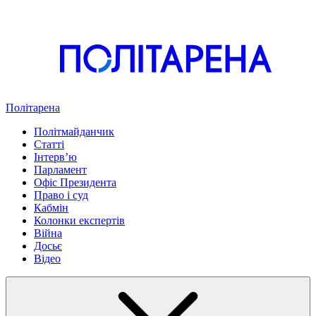
Політарена
Політмайданчик
Статті
Інтервʼю
Парламент
Офіс Президента
Право і суд
Кабмін
Колонки експертів
Війна
Досьє
Відео