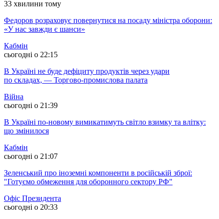
33 хвилини тому
Федоров розраховує повернутися на посаду міністра оборони:
«У нас завжди є шанси»
Кабмін
сьогодні о 22:15
В Україні не буде дефіциту продуктів через удари
по складах, — Торгово-промислова палата
Війна
сьогодні о 21:39
В Україні по-новому вимикатимуть світло взимку та влітку:
що змінилося
Кабмін
сьогодні о 21:07
Зеленський про іноземні компоненти в російській зброї:
"Готуємо обмеження для оборонного сектору РФ"
Офіс Президента
сьогодні о 20:33