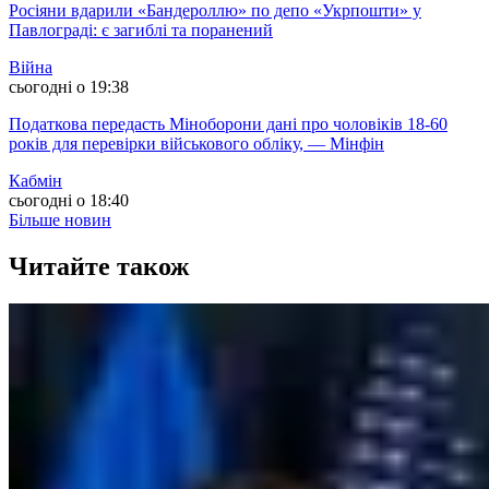
Росіяни вдарили «Бандероллю» по депо «Укрпошти» у
Павлограді: є загиблі та поранений
Війна
сьогодні о 19:38
Податкова передасть Міноборони дані про чоловіків 18-60
років для перевірки військового обліку, — Мінфін
Кабмін
сьогодні о 18:40
Більше новин
Читайте також