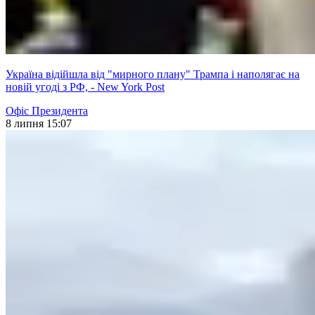
Україна відійшла від "мирного плану" Трампа і наполягає на
новій угоді з РФ, - New York Post
Офіс Президента
8 липня 15:07