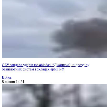
СБУ завдала ударів по авіабазі “Джанкой”, підрозділу
безпілотних систем і складах армії РФ
Війна
8 липня 14:51