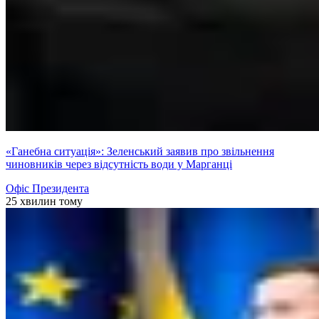
«Ганебна ситуація»: Зеленський заявив про звільнення
чиновників через відсутність води у Марганці
Офіс Президента
25 хвилин тому