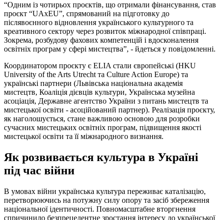
“Одним із чотирьох проєктів, що отримали фінансування, став
проєкт “UAxEU”, спрямований на підготовку до
післявоєнного відновлення українського культурного та
креативного сектору через розвиток міжнародної співпраці.
Зокрема, розбудову фахових компетенцій і вдосконалення
освітніх програм у сфері мистецтва”, - йдеться у повідомленні.
Координатором проєкту є ELIA стали європейські (HKU
University of the Arts Utrecht та Culture Action Europe) та
українські партнери (Львівська національна академія
мистецтв, Коаліція дієвців культури, Українська музейна
асоціація, Державне агентство України з питань мистецтв та
мистецької освіти - асоційований партнер). Реалізація проєкту,
як наголошується, стане важливою основою для розробки
сучасних мистецьких освітніх програм, підвищення якості
мистецької освіти та її міжнародного визнання.
Як розвивається культура в Україні
під час війни
В умовах війни українська культура переживає каталізацію,
перетворюючись на потужну силу опору та засіб збереження
національної ідентичності. Повномасштабне вторгнення
спричинило безпрецедентне зростання інтересу до української