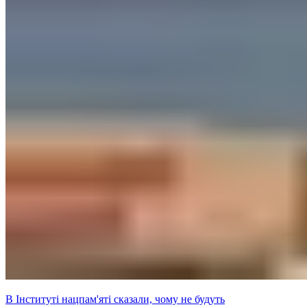
В Інституті нацпам'яті сказали, чому не будуть