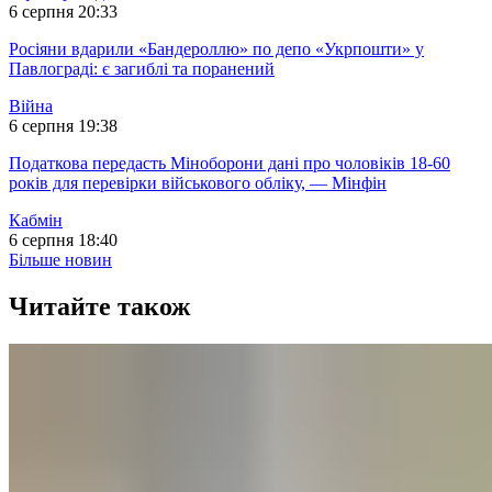
6 серпня 20:33
Росіяни вдарили «Бандероллю» по депо «Укрпошти» у
Павлограді: є загиблі та поранений
Війна
6 серпня 19:38
Податкова передасть Міноборони дані про чоловіків 18-60
років для перевірки військового обліку, — Мінфін
Кабмін
6 серпня 18:40
Більше новин
Читайте також