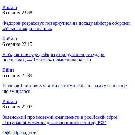
Кабмін
6 серпня 22:48
Федоров розраховує повернутися на посаду міністра оборони:
«У нас завжди є шанси»
Кабмін
6 серпня 22:15
В Україні не буде дефіциту продуктів через удари
по складах, — Торгово-промислова палата
Війна
6 серпня 21:39
В Україні по-новому вимикатимуть світло взимку та влітку:
що змінилося
Кабмін
6 серпня 21:07
Зеленський про іноземні компоненти в російській зброї:
"Готуємо обмеження для оборонного сектору РФ"
Офіс Президента