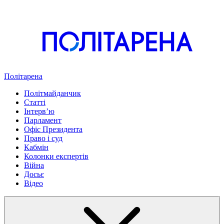
Політарена
Політмайданчик
Статті
Інтервʼю
Парламент
Офіс Президента
Право і суд
Кабмін
Колонки експертів
Війна
Досьє
Відео