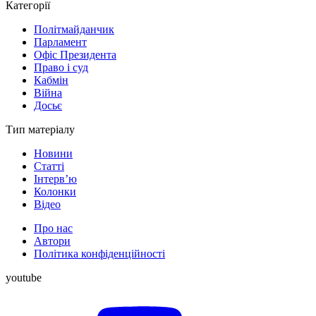
Категорії
Політмайданчик
Парламент
Офіс Президента
Право і суд
Кабмін
Війна
Досьє
Тип матеріалу
Новини
Статті
Інтерв’ю
Колонки
Відео
Про нас
Автори
Політика конфіденційності
youtube