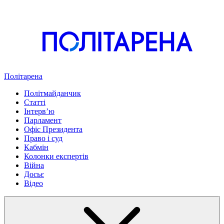
Політарена
Політмайданчик
Статті
Інтервʼю
Парламент
Офіс Президента
Право і суд
Кабмін
Колонки експертів
Війна
Досьє
Відео