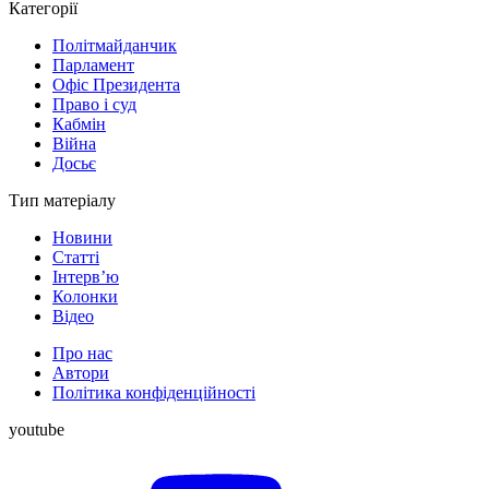
Категорії
Політмайданчик
Парламент
Офіс Президента
Право і суд
Кабмін
Війна
Досьє
Тип матеріалу
Новини
Статті
Інтерв’ю
Колонки
Відео
Про нас
Автори
Політика конфіденційності
youtube