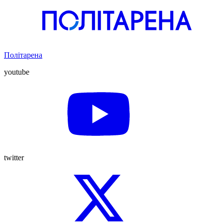
Політарена
youtube
twitter