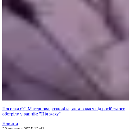
Посолка ЄС Матернова розповіла, як ховалася від російського
обстрілу у ванній: "Ніч жаху"
Новини
22 жовтня 2025 12:41