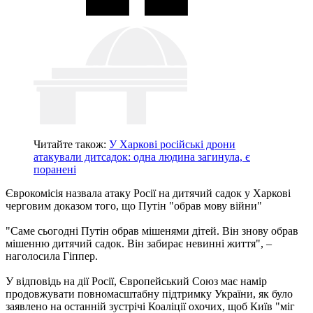
Читайте також:
У Харкові російські дрони
атакували дитсадок: одна людина загинула, є
поранені
Єврокомісія назвала атаку Росії на дитячий садок у Харкові
черговим доказом того, що Путін "обрав мову війни"
"Саме сьогодні Путін обрав мішенями дітей. Він знову обрав
мішенню дитячий садок. Він забирає невинні життя", –
наголосила Гіппер.
У відповідь на дії Росії, Європейський Союз має намір
продовжувати повномасштабну підтримку України, як було
заявлено на останній зустрічі Коаліції охочих, щоб Київ "міг