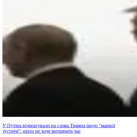
У Путіна відреагували на слова Трампа щодо "марної
зустрічі": ніхто не хоче витрачати час