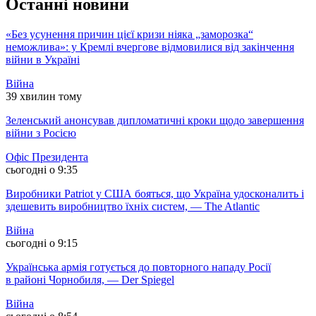
Останні новини
«Без усунення причин цієї кризи ніяка „заморозка“
неможлива»: у Кремлі вчергове відмовилися від закінчення
війни в Україні
Війна
39 хвилин тому
Зеленський анонсував дипломатичні кроки щодо завершення
війни з Росією
Офіс Президента
сьогодні о 9:35
Виробники Patriot у США бояться, що Україна удосконалить і
здешевить виробництво їхніх систем, — The Atlantic
Війна
сьогодні о 9:15
Українська армія готується до повторного нападу Росії
в районі Чорнобиля, — Der Spiegel
Війна