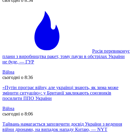
сьогодні о 8:54
Росія перевиконує
плани з виробництва ракет, тому паузи в обстрілах України
не буде, — ГУР
Війна
сьогодні о 8:36
«Путін програє війну, але українці знають, як зима може
змінити ситуацію»: у Британії закликають союзників
посилити ППО України
Війна
сьогодні о 8:06
Тайвань намагається запозичити досвід України з ведення
війни дронами, на випадок нападу Китаю, — NYT