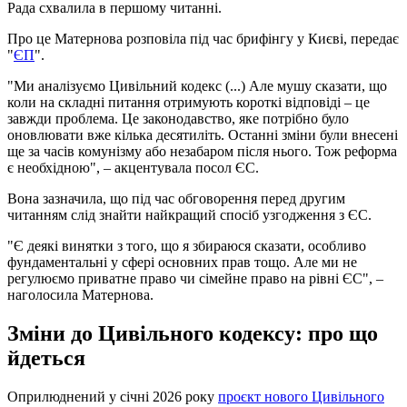
Рада схвалила в першому читанні.
Про це Матернова розповіла під час брифінгу у Києві, передає
"
ЄП
".
"Ми аналізуємо Цивільний кодекс (...) Але мушу сказати, що
коли на складні питання отримують короткі відповіді – це
завжди проблема. Це законодавство, яке потрібно було
оновлювати вже кілька десятиліть. Останні зміни були внесені
ще за часів комунізму або незабаром після нього. Тож реформа
є необхідною", – акцентувала посол ЄС.
Вона зазначила, що під час обговорення перед другим
читанням слід знайти найкращий спосіб узгодження з ЄС.
"Є деякі винятки з того, що я збираюся сказати, особливо
фундаментальні у сфері основних прав тощо. Але ми не
регулюємо приватне право чи сімейне право на рівні ЄС", –
наголосила Матернова.
Зміни до Цивільного кодексу: про що
йдеться
Оприлюднений у січні 2026 року
проєкт нового Цивільного