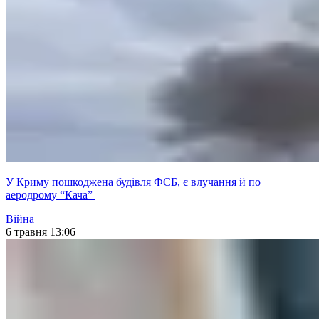
У Криму пошкоджена будівля ФСБ, є влучання й по
аеродрому “Кача”
Війна
6 травня 13:06