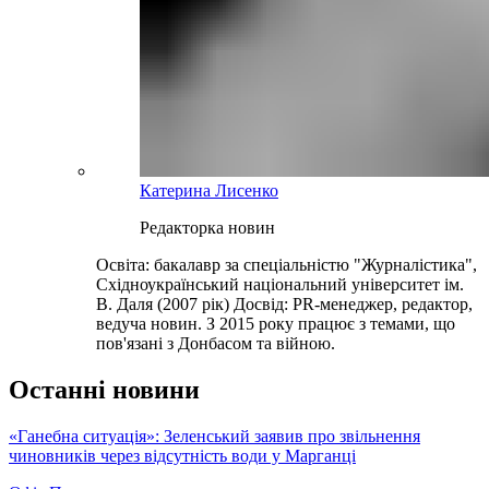
Катерина Лисенко
Редакторка новин
Освіта: бакалавр за спеціальністю "Журналістика",
Східноукраїнський національний університет ім.
В. Даля (2007 рік) Досвід: PR-менеджер, редактор,
ведуча новин. З 2015 року працює з темами, що
пов'язані з Донбасом та війною.
Останні новини
«Ганебна ситуація»: Зеленський заявив про звільнення
чиновників через відсутність води у Марганці