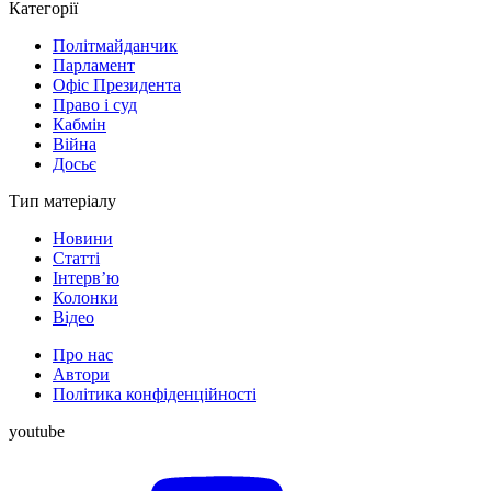
Категорії
Політмайданчик
Парламент
Офіс Президента
Право і суд
Кабмін
Війна
Досьє
Тип матеріалу
Новини
Статті
Інтерв’ю
Колонки
Відео
Про нас
Автори
Політика конфіденційності
youtube