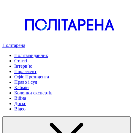
Політарена
Політмайданчик
Статті
Інтервʼю
Парламент
Офіс Президента
Право і суд
Кабмін
Колонки експертів
Війна
Досьє
Відео