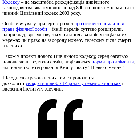
Кодексу
– це масштабна рекодифікація цивільного
законодавства, яка охоплює понад 800 сторінок і має замінити
чинний Цивільний кодекс 2003 року.
Особливу увагу привертає розділ
про особисті немайнові
права фізичної особи
– їхній перелік суттєво розширили,
наприклад, врегульовується питання аватарів у соціальних
мережах чи право на заборону номеру телефону після смерті
власника.
Також у проєкті нового Цивільного кодексу, серед багатьох
нововведень і суттєвих змін, виділяються
норми про аліменти
,
які повністю інтегровані в Книгу шосту “Право сімейне”.
Ще однією з резонансних тем є пропозиція
дозволити
укладати шлюб з 14 років у певних винятках
і
введення інституту заручин.