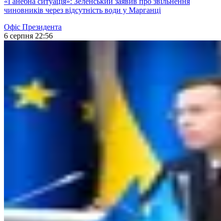
«Ганебна ситуація»: Зеленський заявив про звільнення
чиновників через відсутність води у Марганці
Офіс Президента
6 серпня 22:56