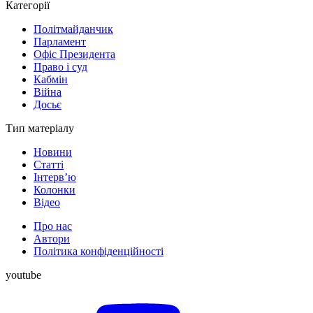
Категорії
Політмайданчик
Парламент
Офіс Президента
Право і суд
Кабмін
Війна
Досьє
Тип матеріалу
Новини
Статті
Інтерв’ю
Колонки
Відео
Про нас
Автори
Політика конфіденційності
youtube