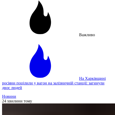
Важливо
На Харківщині
росіяни поцілили у вагон на залізничній станції: загинули
двоє людей
Новини
24 хвилини тому