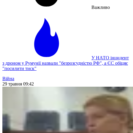
Важливо
У НАТО інцидент
з дроном у Румунії назвали "безрозсудністю РФ", а ЄС обіцяє
"посилити тиск"
Війна
29 травня 09:42