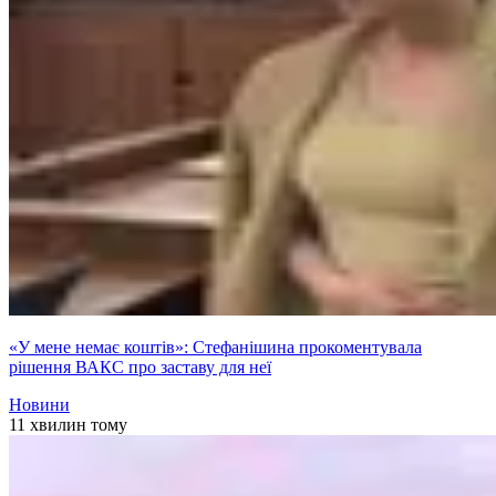
«У мене немає коштів»: Стефанішина прокоментувала
рішення ВАКС про заставу для неї
Новини
11 хвилин тому