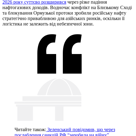
2026 року суттєво розширився
через різке падіння
нафтогазових доходів. Водночас конфлікт на Близькому Сході
та блокування Ормузької протоки зробили російську нафту
стратегічно привабливою для азійських ринків, оскільки її
логістика не залежить від небезпечної зони.
Читайте також:
Зеленський повідомив, що через
послаблення санкцій РФ “заробила на війну”