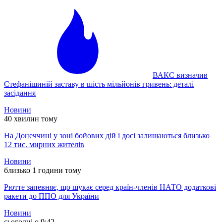
ВАКС визначив
Стефанішиній заставу в шість мільйонів гривень: деталі
засідання
Новини
40 хвилин тому
На Донеччині у зоні бойових дій і досі залишаються близько
12 тис. мирних жителів
Новини
близько 1 години тому
Рютте запевняє, що шукає серед країн-членів НАТО додаткові
ракети до ППО для України
Новини
сьогодні о 9:42