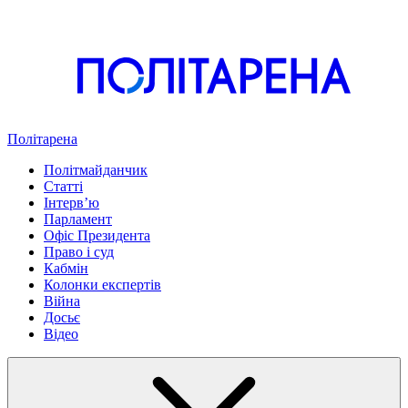
Політарена
Політмайданчик
Статті
Інтервʼю
Парламент
Офіс Президента
Право і суд
Кабмін
Колонки експертів
Війна
Досьє
Відео