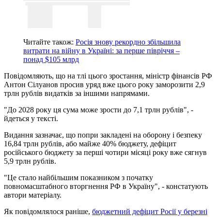
Читайте також:
Росія знову рекордно збільшила
витрати на війну в Україні: за перше півріччя –
понад $105 млрд
Повідомляють, що на тлі цього зростання, міністр фінансів РФ
Антон Сілуанов просив уряд вже цього року заморозити 2,9
трлн рублів видатків за іншими напрямами.
"До 2028 року ця сума може зрости до 7,1 трлн рублів", -
йдеться у тексті.
Видання зазначає, що попри закладені на оборону і безпеку
16,84 трлн рублів, або майже 40% бюджету, дефіцит
російського бюджету за перші чотири місяці року вже сягнув
5,9 трлн рублів.
"Це стало найбільшим показником з початку
повномасштабного вторгнення РФ в Україну", - констатують
автори матеріалу.
Як повідомлялося раніше,
бюджетний дефіцит Росії у березні