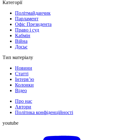
Категорії
Політмайданчик
Парламент
Офіс Президента
Право і суд
Кабмін
Війна
Досьє
Тип матеріалу
Новини
Статті
Інтерв’ю
Колонки
Відео
Про нас
Автори
Політика конфіденційності
youtube