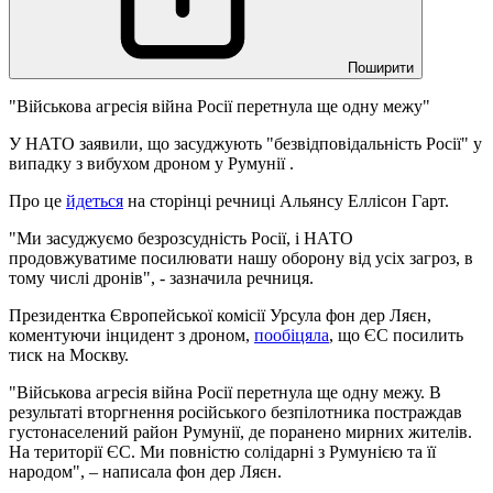
Поширити
"Військова агресія війна Росії перетнула ще одну межу"
У НАТО заявили, що засуджують "безвідповідальність Росії" у
випадку з вибухом дроном у Румунії .
Про це
йдеться
на сторінці речниці Альянсу Еллісон Гарт.
"Ми засуджуємо безрозсудність Росії, і НАТО
продовжуватиме посилювати нашу оборону від усіх загроз, в
тому числі дронів", - зазначила речниця.
Президентка Європейської комісії Урсула фон дер Ляєн,
коментуючи інцидент з дроном,
пообіцяла
, що ЄС посилить
тиск на Москву.
"Військова агресія війна Росії перетнула ще одну межу. В
результаті вторгнення російського безпілотника постраждав
густонаселений район Румунії, де поранено мирних жителів.
На території ЄС. Ми повністю солідарні з Румунією та її
народом", – написала фон дер Ляєн.