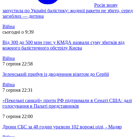
Росія знову
запустила по Україні балістику: жодної ракети не збито, серед
загиблих — дитина
Війна
сьогодні о 9:39
Від 300 до 500 млн грн: у КМДА назвали суму збитків від
кожного балістичного обстрілу Києва
Війна
7 серпня 22:58
Зеленський прибув із дводенним візитом до Сербії
Війна
7 серпня 22:31
«Пекельні санкції» проти РФ підтримали в Сенаті США: далі
голосування в Палаті представників
7 серпня 22:00
Дрони СБС за 48 годин уразили 102 ворожі цілі, - Мадяр