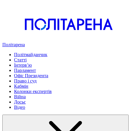
Політарена
Політмайданчик
Статті
Інтервʼю
Парламент
Офіс Президента
Право і суд
Кабмін
Колонки експертів
Війна
Досьє
Відео