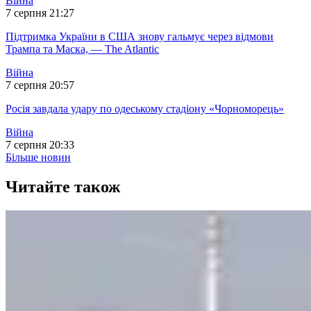
Війна
7 серпня 21:27
Підтримка України в США знову гальмує через відмови
Трампа та Маска, — The Atlantic
Війна
7 серпня 20:57
Росія завдала удару по одеському стадіону «Чорноморець»
Війна
7 серпня 20:33
Більше новин
Читайте також