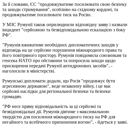
За її словами, ЄС "продовжуватиме посилювати свою безпеку
та заходи стримування", особливо на східному кордоні, та
продовжуватиме посилювати тиск на Росію.
У МЗС Румунії також оприлюднили відповідну заяву і назвали
інцидент "серйозною та безвідповідальною ескалацією з боку
РФ".
"Румунія вживатиме необхідних дипломатичних заходів у
відповідь на це серйозне порушення міжнародного права та
його повітряного простору. Румунія повідомила союзникам та
генсека НАТО про обставини та попросила заходи щодо
прискорення передачі Румунії антидронових засобів", -
наголосили в міністерстві.
Румунські дипломати додали, що Росія "продовжує бути
агресивною державою", веде незаконну війну, і це має
серйозні наслідки для регіональної безпеки та безпеки
громадян.
"РФ несе пряму відповідальність за ці серйозні та
безвідповідальні дії. Румунія діятиме з максимальною
твердістю для посилення міжнародного тиску на РФ для
негайного та всебічного припинення вогню", - йдеться у заяві.