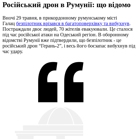
Російський дрон в Румунії: що відомо
Вночі 29 травня, в прикордонному румунському місті
Галац
безпілотник врізався в багатоповерхівку та вибухнув
.
Постраждали двоє людей, 70 жітелів евакуювали. Це сталося
під час російської атаки на Одеський регіон. В оборонному
відомстві Румунії вже підтвердили, що безпілотник - це
російський дрон “Герань-2”, і весь його боєзапас вибухнув під
час удару.