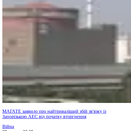
МАГАТЕ заявило про найтриваліший збій зв'язку із
Запорізькою АЕС від початку вторгнення
Війна