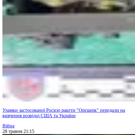
Уламки застосованої Росією ракети "Орєшнік" передали на
вивчення розвідці США та України
Війна
28 травня 21:15