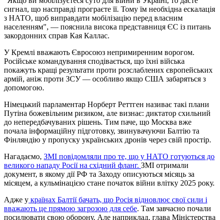
"Якщо ви мобілізуєтеся суто для війни в Україні, то дасте
сигнал, що насправді програєте її. Тому їм необхідна ескалація
з НАТО, щоб виправдати мобілізацію перед власним
населенням", — пояснила висока представниця ЄС із питань
закордонних справ Кая Каллас.
У Кремлі вважають Євросоюз непримиренним ворогом.
Російське командування сподівається, що їхні війська
покажуть кращі результати проти розслаблених європейських
армій, аніж проти ЗСУ — особливо якщо США забаряться з
допомогою.
Німецький парламентар Норберт Реттген називає такі плани
Путіна божевільним ризиком, але визнає: диктатор схильний
до непередбачуваних рішень. Тим паче, що Москва вже
почала інформаційну підготовку, звинувачуючи Балтію та
Фінляндію у пропуску українських дронів через свій простір.
Нагадаємо,
ЗМІ повідомляли про те, що у НАТО готуються до
великого нападу Росії на східний фланг.
ЗМІ отримали
документ, в якому дії РФ та Заходу описуються місяць за
місяцем, а кульмінацією стане початок війни влітку 2025 року.
Адже у
країнах Балтії бачать, що Росія відновлює свої сили і
вважають це прямою загрозою для себе
. Там завчасно почали
посилювати свою оборону. Але наприклад, глава Міністерства