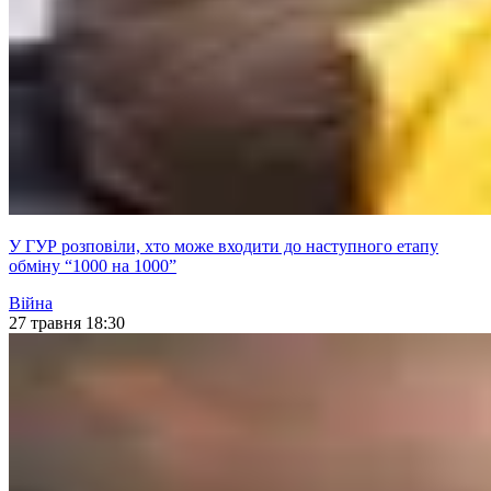
У ГУР розповіли, хто може входити до наступного етапу
обміну “1000 на 1000”
Війна
27 травня 18:30