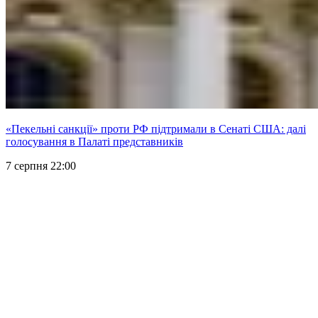
«Пекельні санкції» проти РФ підтримали в Сенаті США: далі
голосування в Палаті представників
7 серпня 22:00