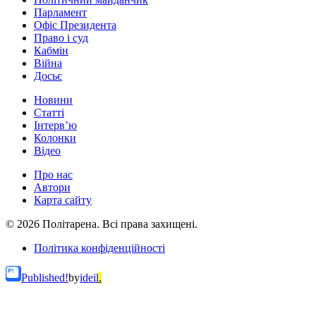
Парламент
Офіс Президента
Право і суд
Кабмін
Війна
Досьє
Новини
Статті
Інтерв’ю
Колонки
Відео
Про нас
Автори
Карта сайту
© 2026 Політарена. Всі права захищені.
Політика конфіденційності
Published!
by
ideil
.