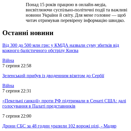
Понад 15 років працюю в онлайн-медіа,
висвітлюючи суспільно-політичні події та важливі
новини України й світу. Для мене головне — щоб
читач отримував перевірену інформацію швидко.
Останні новини
Від 300 до 500 млн грн: у КМДА назвали суму збитків від
кожного балістичного обстрілу Києва
Війна
7 серпня 22:58
Зеленський прибув із дводенним візитом до Сербії
Війна
7 серпня 22:31
«Пекельні санкції» проти РФ підтримали в Сенаті США: далі
голосування в Палаті представників
7 серпня 22:00
Дрони СБС за 48 годин уразили 102 ворожі цілі, - Мадяр