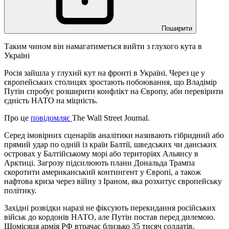
Поширити
Таким чином він намагатиметься вийти з глухого кута в
Україні
Росія зайшла у глухий кут на фронті в Україні. Через це у
європейських столицях зростають побоювання, що Владімір
Путін спробує розширити конфлікт на Європу, аби перевірити
єдність НАТО на міцність.
Про це
повідомляє
The Wall Street Journal.
Серед імовірних сценаріїв аналітики називають гібридний або
прямий удар по одній із країн Балтії, шведських чи данських
островах у Балтійському морі або територіях Альянсу в
Арктиці. Загрозу підсилюють плани Дональда Трампа
скоротити американський контингент у Європі, а також
нафтова криза через війну з Іраном, яка розхитує європейську
політику.
Західні розвідки наразі не фіксують перекидання російських
військ до кордонів НАТО, але Путін постав перед дилемою.
Щомісяця армія РФ втрачає близько 35 тисяч солдатів.