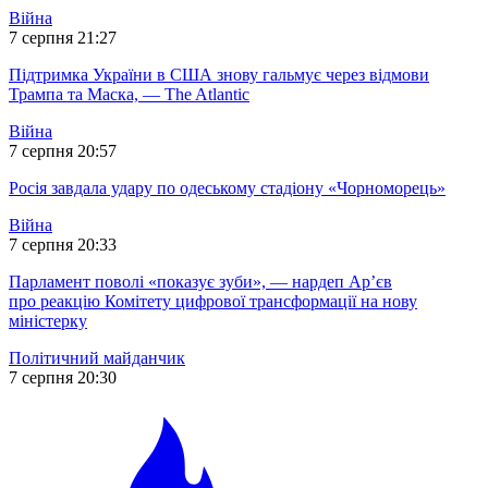
Війна
7 серпня 21:27
Підтримка України в США знову гальмує через відмови
Трампа та Маска, — The Atlantic
Війна
7 серпня 20:57
Росія завдала удару по одеському стадіону «Чорноморець»
Війна
7 серпня 20:33
Парламент поволі «показує зуби», — нардеп Ар’єв
про реакцію Комітету цифрової трансформації на нову
міністерку
Політичний майданчик
7 серпня 20:30