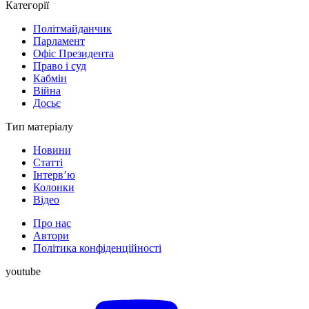
Категорії
Політмайданчик
Парламент
Офіс Президента
Право і суд
Кабмін
Війна
Досьє
Тип матеріалу
Новини
Статті
Інтерв’ю
Колонки
Відео
Про нас
Автори
Політика конфіденційності
youtube