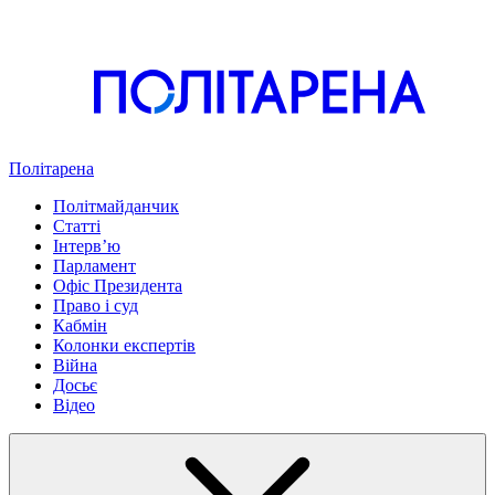
Політарена
Політмайданчик
Статті
Інтервʼю
Парламент
Офіс Президента
Право і суд
Кабмін
Колонки експертів
Війна
Досьє
Відео