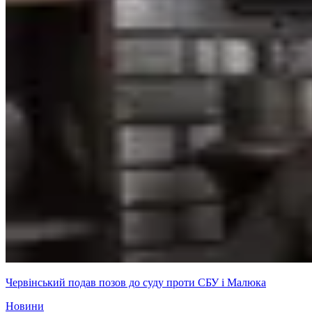
Червінський подав позов до суду проти СБУ і Малюка
Новини