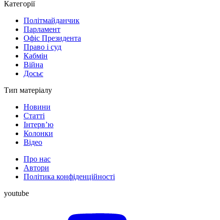
Категорії
Політмайданчик
Парламент
Офіс Президента
Право і суд
Кабмін
Війна
Досьє
Тип матеріалу
Новини
Статті
Інтерв’ю
Колонки
Відео
Про нас
Автори
Політика конфіденційності
youtube