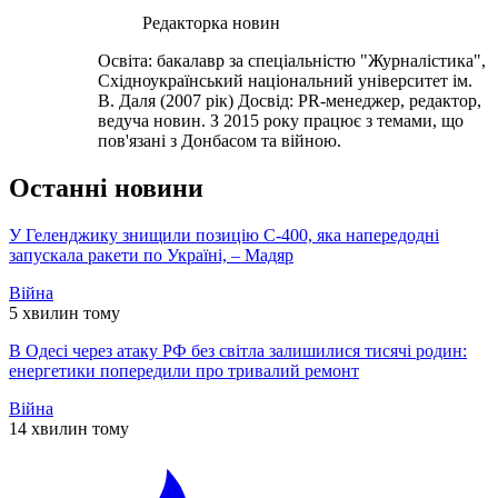
Редакторка новин
Освіта: бакалавр за спеціальністю "Журналістика",
Східноукраїнський національний університет ім.
В. Даля (2007 рік) Досвід: PR-менеджер, редактор,
ведуча новин. З 2015 року працює з темами, що
пов'язані з Донбасом та війною.
Останні новини
У Геленджику знищили позицію С-400, яка напередодні
запускала ракети по Україні, – Мадяр
Війна
5 хвилин тому
В Одесі через атаку РФ без світла залишилися тисячі родин:
енергетики попередили про тривалий ремонт
Війна
14 хвилин тому