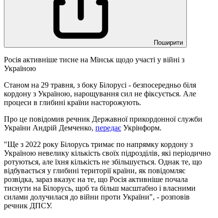
Поширити
Росія активніше тисне на Мінськ щодо участі у війні з
Україною
Станом на 29 травня, з боку Білорусі - безпосередньо біля
кордону з Україною, нарощування сил не фіксується. Але
процеси в глибині країни насторожують.
Про це повідомив речник Державної прикордонної служби
України Андрій Демченко,
передає
Укрінформ.
"Ще з 2022 року Білорусь тримає по напрямку кордону з
Україною невелику кількість своїх підрозділів, які періодично
ротуються, але їхня кількість не збільшується. Однак те, що
відбувається у глибині території країни, як повідомляє
розвідка, зараз вказує на те, що Росія активніше почала
тиснути на Білорусь, щоб та більш масштабно і власними
силами долучилася до війни проти України", - розповів
речник ДПСУ.