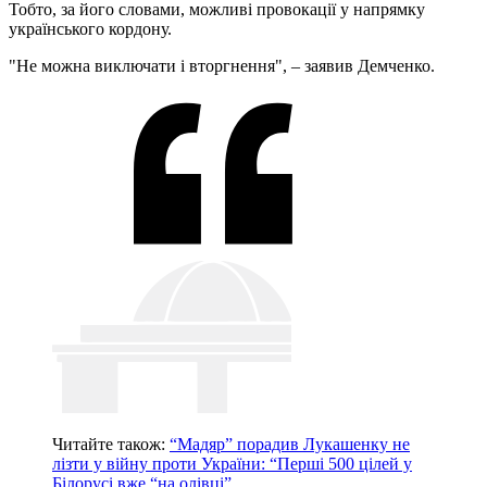
Тобто, за його словами, можливі провокації у напрямку
українського кордону.
"Не можна виключати і вторгнення", – заявив Демченко.
Читайте також:
“Мадяр” порадив Лукашенку не
лізти у війну проти України: “Перші 500 цілей у
Білорусі вже “на олівці”