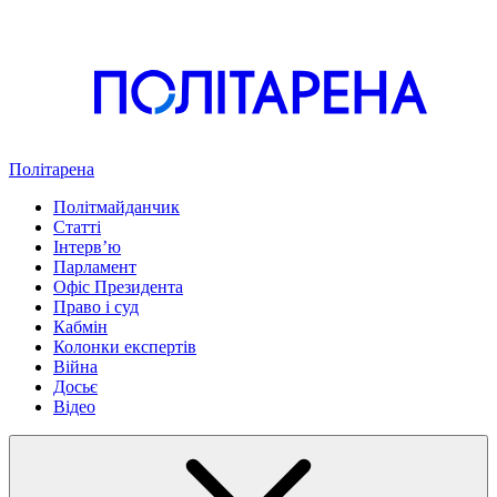
Політарена
Політмайданчик
Статті
Інтервʼю
Парламент
Офіс Президента
Право і суд
Кабмін
Колонки експертів
Війна
Досьє
Відео