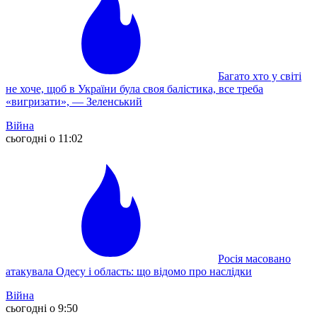
Багато хто у світі
не хоче, щоб в України була своя балістика, все треба
«вигризати», — Зеленський
Війна
сьогодні о 11:02
Росія масовано
атакувала Одесу і область: що відомо про наслідки
Війна
сьогодні о 9:50