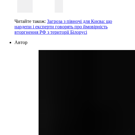
Читайте також:
Загроза з півночі для Києва: що
нардепи і експерти говорять про ймовірність
вторгнення РФ з території Білорусі
Автор