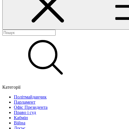
Категорії
Політмайданчик
Парламент
Офіс Президента
Право і суд
Кабмін
Війна
Досьє