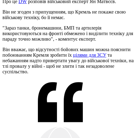
Про це
DW
розповів військовий експерт Ян Матвєєв.
Він не згоден з припущенням, що Кремль не покаже свою
військову техніку, бо її немає.
"Зараз танки, бронемашини, БМП та артилерія
використовуються на фронті обмежено і виділити техніку для
параду точно можливо", - коментує експерт.
Він вважає, що відсутності бойових машин можна пояснити
побоюванням Кремля зробити їх
цілями для ЗСУ
та
небажанням надто привертати увагу до військової техніки, на
тлі провалу у війні - щоб не злити і так незадоволене
суспільство.