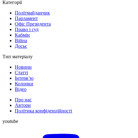
Категорії
Політмайданчик
Парламент
Офіс Президента
Право і суд
Кабмін
Війна
Досьє
Тип матеріалу
Новини
Статті
Інтерв’ю
Колонки
Відео
Про нас
Автори
Політика конфіденційності
youtube