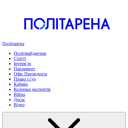
Політарена
Політмайданчик
Статті
Інтервʼю
Парламент
Офіс Президента
Право і суд
Кабмін
Колонки експертів
Війна
Досьє
Відео