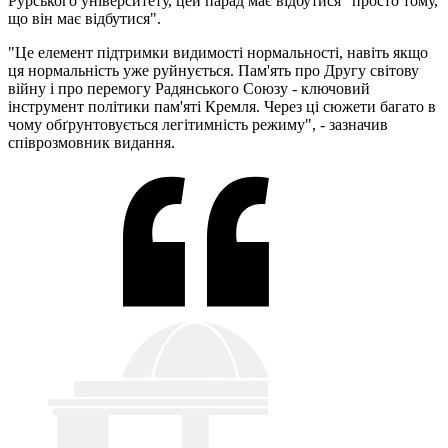
Рурського університету, цей парад має відбутися "просто тому,
що він має відбутися".
"Це елемент підтримки видимості нормальності, навіть якщо
ця нормальність уже руйнується. Пам'ять про Другу світову
війну і про перемогу Радянського Союзу - ключовий
інструмент політики пам'яті Кремля. Через ці сюжети багато в
чому обґрунтовується легітимність режиму", - зазначив
співрозмовник видання.