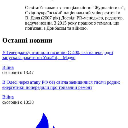
Освіта: бакалавр за спеціальністю "Журналістика",
Східноукраїнський національний університет ім.
В. Даля (2007 рік) Досвід: PR-менеджер, редактор,
ведуча новин. З 2015 року працює з темами, що
пов'язані з Донбасом та війною.
Останні новини
У Геленджику знищили позицію С-400, яка напередодні
запускала ракети по Україні, – Мадяр
Війна
сьогодні о 13:47
В Одесі через атаку РФ без світла залишилися тисячі родин:
енергетики попередили про тривалий ремонт
Війна
сьогодні о 13:38