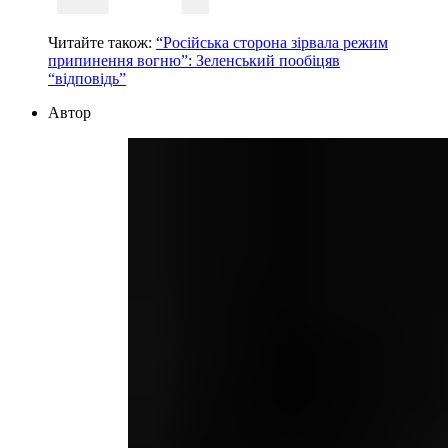
Читайте також:
“Російська сторона зірвала режим
припинення вогню”: Зеленський пообіцяв
“відповідь”
Автор