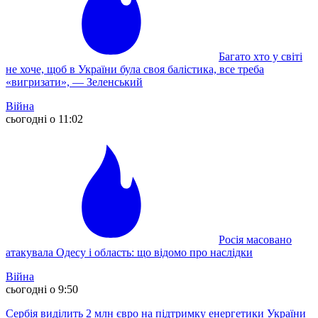
Багато хто у світі
не хоче, щоб в України була своя балістика, все треба
«вигризати», — Зеленський
Війна
сьогодні о 11:02
Росія масовано
атакувала Одесу і область: що відомо про наслідки
Війна
сьогодні о 9:50
Сербія виділить 2 млн євро на підтримку енергетики України