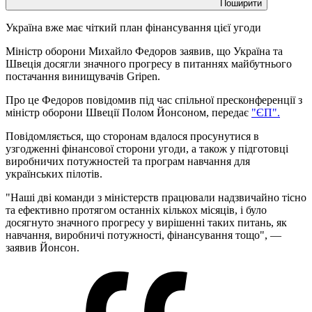
Поширити
Україна вже має чіткий план фінансування цієї угоди
Міністр оборони Михайло Федоров заявив, що Україна та
Швеція досягли значного прогресу в питаннях майбутнього
постачання винищувачів Gripen.
Про це Федоров повідомив під час спільної пресконференції з
міністр оборони Швеції Полом Йонсоном, передає
"ЄП".
Повідомляється, що сторонам вдалося просунутися в
узгодженні фінансової сторони угоди, а також у підготовці
виробничих потужностей та програм навчання для
українських пілотів.
"Наші дві команди з міністерств працювали надзвичайно тісно
та ефективно протягом останніх кількох місяців, і було
досягнуто значного прогресу у вирішенні таких питань, як
навчання, виробничі потужності, фінансування тощо", —
заявив Йонсон.