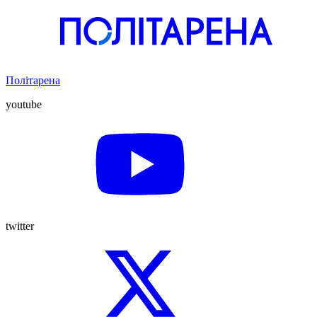
Політарена
youtube
twitter