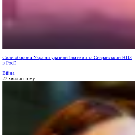
Сили оборони України уразили Ільський та Сизранський НПЗ
в Росії
Війна
27 хвилин тому