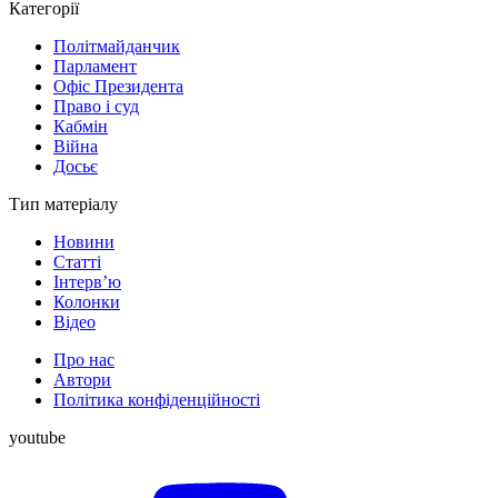
Категорії
Політмайданчик
Парламент
Офіс Президента
Право і суд
Кабмін
Війна
Досьє
Тип матеріалу
Новини
Статті
Інтерв’ю
Колонки
Відео
Про нас
Автори
Політика конфіденційності
youtube