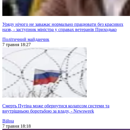
Уряду нічого не заважає нормально працювати без красивих
назв, - заступник міністра у справах ветеранів Приходько
Політичний майданчик
7 травня 18:27
Смерть Путіна може обернутися колапсом системи та
внутрішньою боротьбою за владу, - Newsweek
Війна
7 травня 18:18