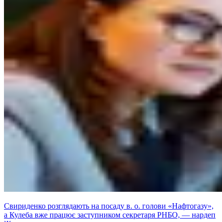
Свириденко розглядають на посаду в. о. голови «Нафтогазу»,
а Кулеба вже працює заступником секретаря РНБО, — нардеп