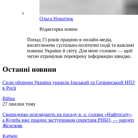
Ольга Никитюк
Редакторка новин
Понад 15 років працюю в онлайн-медіа,
висвітлюючи суспільно-політичні події та важливі
новини України й світу. Для мене головне — щоб
читач отримував перевірену інформацію швидко.
Останні новини
Сили оборони України уразили Ільський та Сизранський НПЗ
в Росії
Війна
27 хвилин тому
Свириденко розглядають на посаду в. о. голови «Нафтогазу»,
а Кулеба вже працює заступником секретаря РНБО, — нардеп
Железняк
Кабмін