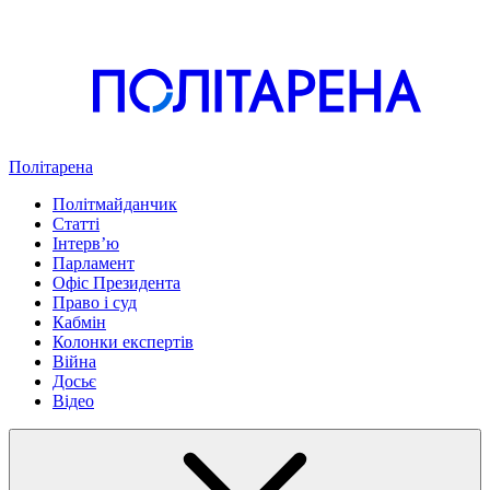
Політарена
Політмайданчик
Статті
Інтервʼю
Парламент
Офіс Президента
Право і суд
Кабмін
Колонки експертів
Війна
Досьє
Відео