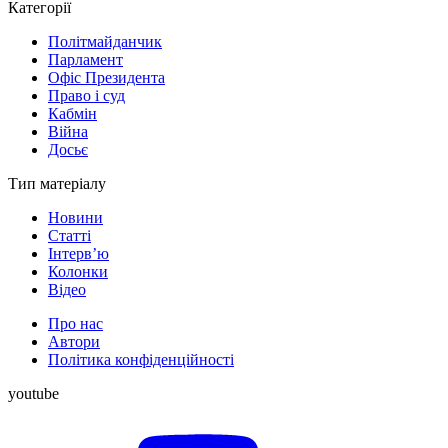
Категорії
Політмайданчик
Парламент
Офіс Президента
Право і суд
Кабмін
Війна
Досьє
Тип матеріалу
Новини
Статті
Інтерв’ю
Колонки
Відео
Про нас
Автори
Політика конфіденційності
youtube