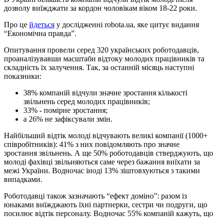
дозволу виїжджати за кордон чоловікам віком 18-22 роки.
Про це
йдеться
у дослідженні robota.ua, яке цитує видання
“Економічна правда”.
Опитування провели серед 320 українських роботодавців,
проаналізувавши масштаби відтоку молодих працівників та
складність їх залучення. Так, за останній місяць наступні
показники:
38% компаній відчули значне зростання кількості
звільнень серед молодих працівників;
33% - помірне зростання;
а 26% не зафіксували змін.
Найбільший відтік молоді відчувають великі компанії (1000+
співробітників): 41% з них повідомляють про значне
зростання звільнень. А ще 50% роботодавців стверджують, що
молоді фахівці звільняються саме через бажання виїхати за
межі України. Водночас іноді 13% зіштовхуються з такими
випадками.
Роботодавці також зазначають “ефект доміно”: разом із
юнаками виїжджають їхні партнерки, сестри чи подруги, що
посилює відтік персоналу. Водночас 55% компаній кажуть, що