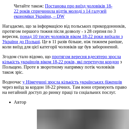
Читайте також:
Постанова про виїзд чоловіків 18-
22 років спричинила відтік молоді з 14 галузей
економіки України, – DW
Нагадаємо, що за інформацією від польських прикордонників,
протягом першого тижня після дозволу - з 28 серпня по 3
вересня,
понад 10 тисяч чоловіків віком 18-22 роки виїхали з
України до Польщі
. Це в 11 разів більше, ніж тижнем раніше,
коли виїзд для цієї категорії чоловіків ще був заборонений.
Згодом стало відомо, що
протягом вересня вдесятеро зросла
кількість українців віком 18-22 років, які перетнули кордон
з
Польщею. Проте в зворотному напрямку потік чоловіків
також зріс.
Водночас
у Німеччині зросла кількість українських біженців
через виїзд за кордон 18-22 річних. Там вони отримують право
на негайний доступ до ринку праці та соціальних послуг.
Автор