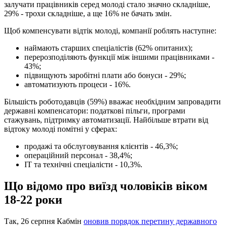
залучати працівників серед молоді стало значно складніше,
29% - трохи складніше, а ще 16% не бачать змін.
Щоб компенсувати відтік молоді, компанії роблять наступне:
наймають старших спеціалістів (62% опитаних);
перерозподіляють функції між іншими працівниками -
43%;
підвищують заробітні плати або бонуси - 29%;
автоматизують процеси - 16%.
Більшість роботодавців (59%) вважає необхідним запровадити
державні компенсатори: податкові пільги, програми
стажувань, підтримку автоматизації. Найбільше втрати від
відтоку молоді помітні у сферах:
продажі та обслуговування клієнтів - 46,3%;
операційний персонал - 38,4%;
IT та технічні спеціалісти - 10,3%.
Що відомо про виїзд чоловіків віком
18-22 роки
Так, 26 серпня Кабмін
оновив порядок перетину державного