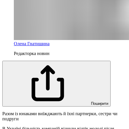
Олена Гнатишина
Редакторка новин
Поширити
Разом із юнаками виїжджають й їхні партнерки, сестри чи
подруги
В Україні більшість компаній відчули відтік молоді після