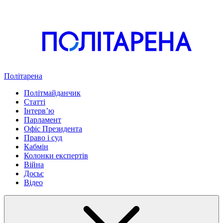
Політарена
Політмайданчик
Статті
Інтервʼю
Парламент
Офіс Президента
Право і суд
Кабмін
Колонки експертів
Війна
Досьє
Відео