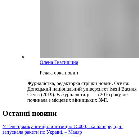
Олена Гнатишина
Редакторка новин
Журналістка, редакторка стрічки новин. Освіта:
Донецький національний університет імені Василя
Стуса (2019). В журналістиці — з 2016 року, де
починала з місцевих вінницьких ЗМІ.
Останні новини
У Геленджику знищили позицію С-400, яка напередодні
запускала ракети по Україні, – Мадяр