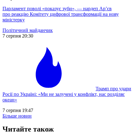
Парламент поволі «показує зуби», — нардеп Ар’єв
про реакцію Комітету цифрової трансформації на нову
міністерку
Політичний майданчик
7 серпня 20:30
Трамп про удари
Росії по Україні: «Ми не залучені у конфлікт, нас розділяє
океан»
7 серпня 19:47
Більше новин
Читайте також