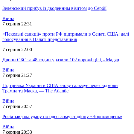
Зеленський прибув із дводенним візитом до Сербії
Війна
7 серпня 22:31
«Пекельні санкції» проти РФ підтримали в Сенаті США: далі
голосування в Палаті представників
7 серпня 22:00
Дрони СБС за 48 годин уразили 102 ворожі цілі, - Мадяр
Війна
7 серпня 21:27
Підтримка України в США знову гальмує через відмови
Трампа та Маска, — The Atlantic
Війна
7 серпня 20:57
Росія завдала удару по одеському стадіону «Чорноморець»
Війна
7 серпня 20:33