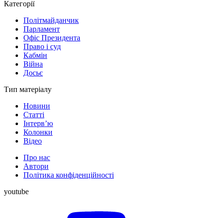
Категорії
Політмайданчик
Парламент
Офіс Президента
Право і суд
Кабмін
Війна
Досьє
Тип матеріалу
Новини
Статті
Інтерв’ю
Колонки
Відео
Про нас
Автори
Політика конфіденційності
youtube