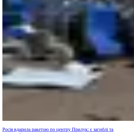
Росія вдарила ракетою по центру Прилук: є загиблі та