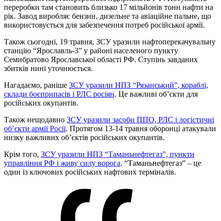
переробки там становить близько 17 мільйонів тонн нафти на
рік. Завод виробляє бензин, дизельне та авіаційне пальне, що
використовується для забезпечення потреб російської армії.
Також сьогодні, 19 травня, ЗСУ уразили нафтоперекачувальну
станцію “Ярославль-3” у районі населеного пункту
Семибратово Ярославської області РФ. Ступінь завданих
збитків нині уточнюється.
Нагадаємо, раніше
ЗСУ уразили НПЗ “Рязанський”, кораблі,
склади боєприпасів і РЛС росіян
. Це важливі об’єкти для
російських окупантів.
Також нещодавно
ЗСУ уразили засоби ППО, РЛС і логістичні
об’єкти армії Росії
. Протягом 13-14 травня оборонці атакували
низку важливих об’єктів російських окупантів.
Крім того,
ЗСУ уразили НПЗ “Таманьнефтегаз”, пункти
управління РФ і живу силу ворога
. “Таманьнефтегаз” – це
один із ключових російських нафтових терміналів.