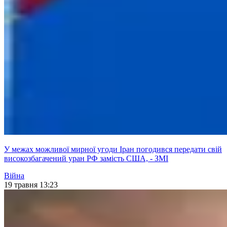
У межах можливої мирної угоди Іран погодився передати свій
високозбагачений уран РФ замість США, - ЗМІ
Війна
19 травня 13:23