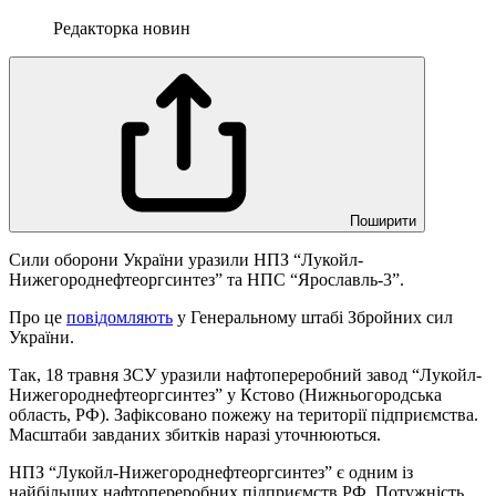
Редакторка новин
Поширити
Сили оборони України уразили НПЗ “Лукойл-
Нижегороднефтеоргсинтез” та НПС “Ярославль-3”.
Про це
повідомляють
у Генеральному штабі Збройних сил
України.
Так, 18 травня ЗСУ уразили нафтопереробний завод “Лукойл-
Нижегороднефтеоргсинтез” у Кстово (Нижньогородська
область, РФ). Зафіксовано пожежу на території підприємства.
Масштаби завданих збитків наразі уточнюються.
НПЗ “Лукойл-Нижегороднефтеоргсинтез” є одним із
найбільших нафтопереробних підприємств РФ. Потужність