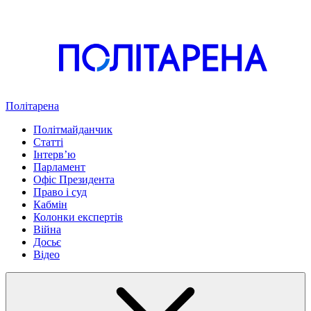
Політарена
Політмайданчик
Статті
Інтервʼю
Парламент
Офіс Президента
Право і суд
Кабмін
Колонки експертів
Війна
Досьє
Відео